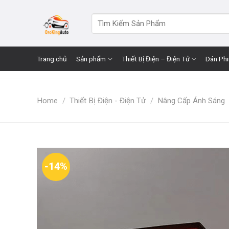
Skip
to
Search
for:
content
Trang chủ
Sản phẩm
Thiết Bị Điện – Điện Tử
Dán Ph
Home
/
Thiết Bị Điện - Điện Tử
/
Nâng Cấp Ánh Sáng
-14%