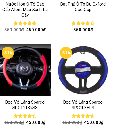
Nước Hoa Ô Tô Cao
Bạt Phủ Ô Tô Dù Oxford
Cấp Atom Màu Xanh Lá
Cao Cấp
Cây
550.000
₫
450.000
₫
550.000
₫
Rated
4.70
Rated
out of 5
4.50
out
of 5
-31%
-31%
Bọc Vô Lăng Sparco
Bọc Vô Lăng Sparco
SPC1113RSS
SPC103BLS
650.000
₫
450.000
₫
650.000
₫
450.000
₫
Rated
Rated
4.57
4.47
out
out of 5