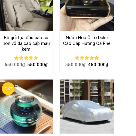
Bộ gối tựa đầu cao su
Nước Hoa Ô Tô Duke
non vỏ da cao cấp màu
Cao Cấp Hương Cà Phê
kem
650.000
₫
550.000
₫
550.000
₫
450.000
₫
Rated
4.70
Rated
4.70
out of 5
out of 5
-18%