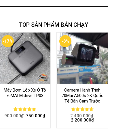
TOP SẢN PHẨM BÁN CHẠY
-17%
-8%
Máy Bơm Lốp Xe Ô Tô
Camera Hành Trình
70MAI Midrive TP03
70Mai A500s 2K Quốc
Tế Bản Cam Trước
900.000
₫
750.000
₫
2.400.000
₫
Rated
5.00
Rated
4.56
2.200.000
₫
out of 5
out of 5