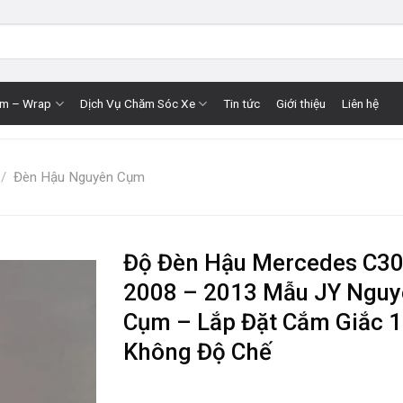
im – Wrap
Dịch Vụ Chăm Sóc Xe
Tin tức
Giới thiệu
Liên hệ
/
Đèn Hậu Nguyên Cụm
Độ Đèn Hậu Mercedes C3
2008 – 2013 Mẫu JY Nguy
Cụm – Lắp Đặt Cắm Giắc 
Không Độ Chế