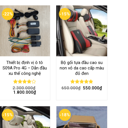
-22%
-15%
Thiết bị định vị ô tô
Bộ gối tựa đầu cao su
S09A Pro 4G – Dẫn đầu
non vỏ da cao cấp màu
xu thế công nghệ
đỏ đen
2.300.000
₫
650.000
₫
550.000
₫
Rated
Rated
4.80
1.800.000
₫
4.00
out
out of 5
of 5
-15%
-18%