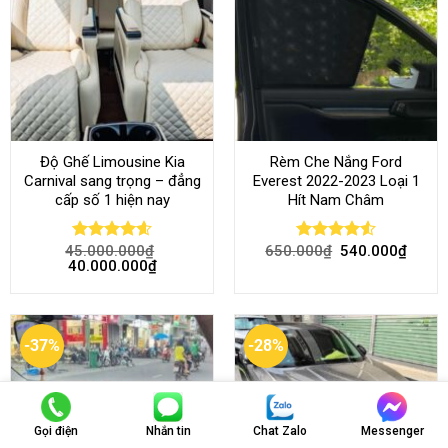
Độ Ghế Limousine Kia
Rèm Che Nắng Ford
Carnival sang trọng – đẳng
Everest 2022-2023 Loại 1
cấp số 1 hiện nay
Hít Nam Châm
45.000.000
₫
650.000
₫
540.000
₫
Rated
4.58
Rated
4.51
40.000.000
₫
out of 5
out of 5
-37%
-28%
Gọi điện
Nhắn tin
Chat Zalo
Messenger