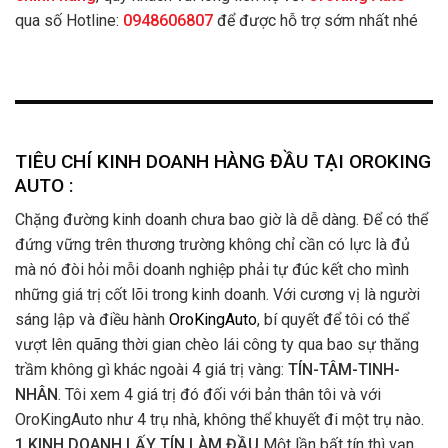
qua số Hotline:
0948606807
để được hỗ trợ sớm nhất nhé
TIÊU CHÍ KINH DOANH HÀNG ĐẦU TẠI OROKING
AUTO :
Chặng đường kinh doanh chưa bao giờ là dễ dàng. Để có thể
đứng vững trên thương trường không chỉ cần có lực là đủ
mà nó đòi hỏi mỗi doanh nghiệp phải tự đúc kết cho mình
những giá trị cốt lõi trong kinh doanh. Với cương vị là người
sáng lập và điều hành
OroKingAuto
, bí quyết để tôi có thể
vượt lên quãng thời gian chèo lái công ty qua bao sự thăng
trầm không gì khác ngoài 4 giá trị vàng:
TÍN-TÂM-TINH-
NHÂN
. Tôi xem 4 giá trị đó đối với bản thân tôi và với
OroKingAuto như 4 trụ nhà, không thể khuyết đi một trụ nào.
1.KINH DOANH LẤY TÍN LÀM ĐẦU
Một lần bất tín thì vạn