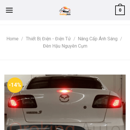
Skip
0
to
content
Home
/
Thiết Bị Điện - Điện Tử
/
Nâng Cấp Ánh Sáng
/
Đèn Hậu Nguyên Cụm
-14%