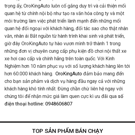
trọng ấy, OroKingAuto luôn cố gắng duy trì và cải thiện mối
quan hệ từ chính nội bộ như tạo ra văn hóa công ty và một
môi trường làm việc phát triển lành mạnh đến những mối
quan hệ đối ngoại với khách hàng, đối tác sao cho thật nhân
văn, nhân ái Bắt nguồn từ hành trình khai sinh và phát triển,
giờ đây OroKingAuto tự hào vươn mình trở thành 1 trong
những đơn vị chuyên cung cấp phụ kiện đồ chơi nội thất xe
xe hơi cao cấp và chính hãng trên toàn quốc. Với Kinh
Nghiệm hơn 10 năm phục vụ với số lượng khách hàng lên tới
hơn 60.000 khách hàng.
OroKingAuto
đảm bảo mang đến
cho bạn sản phảm và dịch vụ hàng đầu ngay cả với những
khách hàng khó tính nhất. Đừng chần chừ liên hệ ngay với
chúng tôi để nhận mức giá làm quen cực kì ưu đãi qua
số
điện thoại hotline: 0948606807
TOP SẢN PHẨM BÁN CHẠY