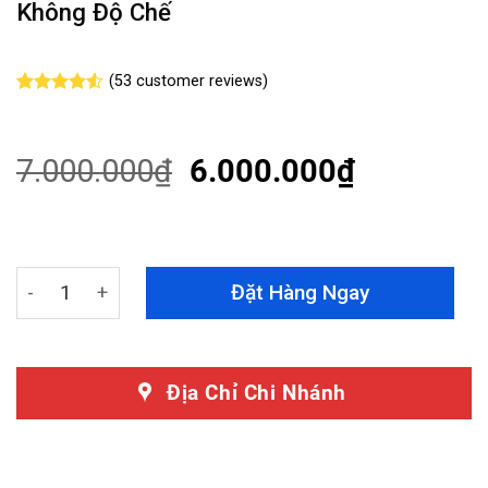
Không Độ Chế
(
53
customer reviews)
Rated
53
4.51
out of 5
based on
customer
7.000.000
₫
6.000.000
₫
ratings
Độ Đèn Hậu Mazda 3 2006 - 2008 Nguyên Cụm - Lắp Đặ
Đặt Hàng Ngay
Địa Chỉ Chi Nhánh