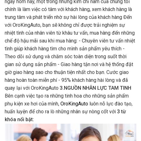
ngày hôm nay, một trong những kim chỉ nam của chúng tôi
chính là làm việc có tâm với khách hàng, xem khách hàng là
trung tâm và phát triển nhờ sự hài lòng của khách hàng Đến
với OroKingAuto, bạn sẽ không chỉ được trải nghiệm sự
nhiệt tình của nhân viên từ khâu tư vấn, mua hàng đến những
chế độ hậu mãi sau khi mua hàng: - Chuyên viên tư vấn nhiệt
tình giúp khách hàng tìm cho mình sản phẩm yêu thích -
Theo dõi sử dụng và chăm sóc toàn diện trong suốt thời
gian sử dụng sản phẩm - Giao hàng tận nơi và hệ thống đặt
giờ giao hàng sao cho thuận tiện nhất cho bạn. Cước giao
hàng hoàn toàn miễn phí - 95% khách hàng hài lòng và đã
quay lại với OroKingAuto
3.NGUỒN NHÂN LỰC TAM TINH
Bên cạnh việc tạo ra những tinh hoa cho những sản phẩm
phụ kiện xe hơi của mình,
OroKingAuto
luôn nỗ lực đào tạo,
huấn luyện để cho ra lò những nhân sự nòng cốt với
3 từ
khóa nổi bật: