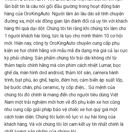
lần bất tin là câu nói gối đầu giường trong hoạt động bán
hàng của OroKingAuto. Người làm ăn lâu dài sẽ tính chuyện
đường xa, một vài đồng gian lận đánh đổi cả uy tín với khách
hàng thì quá dại dột. Chúng tôi tin rằng khi chúng tôi làm cho
1 người khách hài lòng, tức là tạo cho mình thêm 10 cơ hội
mới. Hiện nay, công ty OroKingAuto chuyên cung cấp phụ
kiện xe hơi chính hãng với mẫu mã đa dạng mà giá cả lại cực
kỳ phải chăng. Sản phẩm chúng tôi trải dài không chỉ từ
thảm taplo chính hãng mà còn phim cách nhiệt Lumar, bọc
ghế da, màn hình dvd android, thảm lót sàn, camera hành
trình, bạt phủ, áo ghế, taplo, đệm hơi, cảm biến áp suất lốp,
bệ bước chân, phủ ceramic, ty cốp điện,... Sứ mệnh của
chúng tôi đó chính là mang đến cho người tiêu dùng Việt
Nam một trải nghiệm mới hơn về đồ phụ kiện xe hơi cũng
như cung cấp giải pháp bảo vệ chiếc xe hơi quý giá một
cách toàn diện. Chúng tôi luôn nỗ lực vì sự hài lòng của
khách hàng. Và với chúng tôi lời cam kết uy tín nhất chính là
chất lượng sản phẩm của chúng tôi