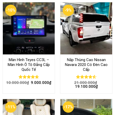
-10%
-9%
Màn Hình Teyes CC3L –
Nắp Thùng Cao Nissan
Màn Hình Ô Tô Đẳng Cấp
Navara 2020 Có Đèn Cao
Quốc Tế
Cấp
10.000.000
₫
9.000.000
₫
21.000.000
₫
Rated
4.68
Rated
4.52
19.100.000
₫
out of 5
out of 5
-11%
-17%