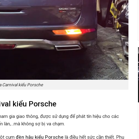
 Carnival kiểu Porsche
ival kiểu Porsche
tham gia giao thông, được sử dụng để phát tín hiệu cho các
n làn,…mà không sợ bị va chạm.
 một cụm
đèn hậu kiểu Porsche
là điều hết sức cần thiết. Phụ