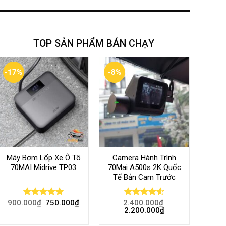
TOP SẢN PHẨM BÁN CHẠY
-17%
-8%
Máy Bơm Lốp Xe Ô Tô
Camera Hành Trình
70MAI Midrive TP03
70Mai A500s 2K Quốc
Tế Bản Cam Trước
900.000
₫
750.000
₫
2.400.000
₫
Rated
5.00
Rated
4.56
2.200.000
₫
out of 5
out of 5