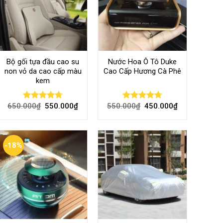
Bộ gối tựa đầu cao su
Nước Hoa Ô Tô Duke
non vỏ da cao cấp màu
Cao Cấp Hương Cà Phê
kem
650.000
₫
550.000
₫
550.000
₫
450.000
₫
Rated
4.70
Rated
4.70
out of 5
out of 5
-18%