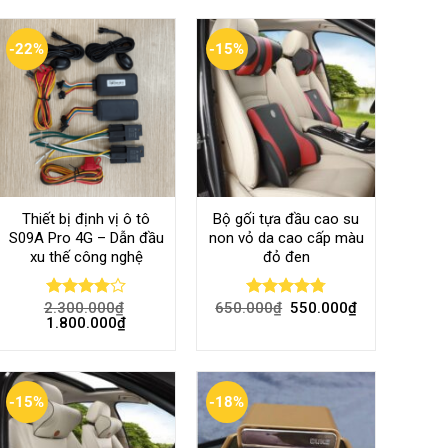
-22%
-15%
Thiết bị định vị ô tô
Bộ gối tựa đầu cao su
S09A Pro 4G – Dẫn đầu
non vỏ da cao cấp màu
xu thế công nghệ
đỏ đen
2.300.000
₫
650.000
₫
550.000
₫
Rated
Rated
4.80
1.800.000
₫
4.00
out
out of 5
of 5
-15%
-18%