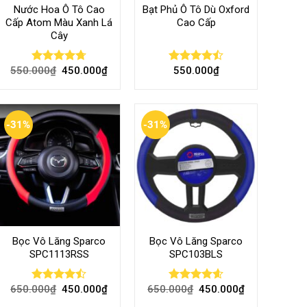
Nước Hoa Ô Tô Cao
Bạt Phủ Ô Tô Dù Oxford
Cấp Atom Màu Xanh Lá
Cao Cấp
Cây
550.000
₫
450.000
₫
550.000
₫
Rated
4.70
Rated
out of 5
4.50
out
of 5
-31%
-31%
Bọc Vô Lăng Sparco
Bọc Vô Lăng Sparco
SPC1113RSS
SPC103BLS
650.000
₫
450.000
₫
650.000
₫
450.000
₫
Rated
Rated
4.57
4.47
out
out of 5