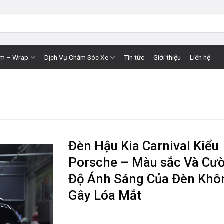
im – Wrap
Dịch Vụ Chăm Sóc Xe
Tin tức
Giới thiệu
Liên hệ
Đèn Hậu Kia Carnival Kiểu
Porsche – Màu sắc Và Cư
Độ Ánh Sáng Của Đèn Khô
Gây Lóa Mắt