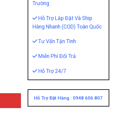
Trường
Hỗ Trợ Lắp Đặt Và Ship
Hàng Nhanh (COD) Toàn Quốc
Tư Vấn Tận Tình
 Màu sắc Và Cường Độ Ánh Sáng Của Đèn Không Gây Lóa 
Miễn Phí Đổi Trả
Hỗ Trợ 24/7
Hỗ Trợ Đặt Hàng :
0948 606 807