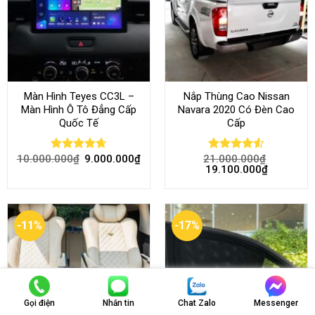
Màn Hình Teyes CC3L –
Nắp Thùng Cao Nissan
Màn Hình Ô Tô Đẳng Cấp
Navara 2020 Có Đèn Cao
Quốc Tế
Cấp
10.000.000
₫
9.000.000
₫
21.000.000
₫
Rated
4.68
Rated
4.52
19.100.000
₫
out of 5
out of 5
-11%
-17%
Gọi điện
Nhắn tin
Chat Zalo
Messenger