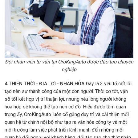
Đội nhân viên tư vấn tại OroKingAuto được đào tạo chuyên
nghiệp
4.THIÊN THỜI - ĐỊA LỢI - NHÂN HÒA
Đây là 3 yếu tố cốt lõi
tạo nên sự thành công của một con người. Thời cơ tốt, vận
số tốt kết hợp vị trí thuận lợi, nhưng nếu lòng người không
hòa hợp sẽ không thể tạo nên cơ đồ. Hiểu được tầm quan
trọng ấy, OroKingAuto luôn cố gắng duy trì và cải thiện mối
quan hệ từ chính nội bộ như tạo ra văn hóa công ty và một
môi trường làm việc phát triển lành mạnh đến những mối
quan hệ đối ngoại với khách hàng, đối tác sao cho thật nhân