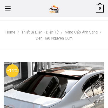
Skip
0
to
content
Home
/
Thiết Bị Điện - Điện Tử
/
Nâng Cấp Ánh Sáng
/
Đèn Hậu Nguyên Cụm
-11%