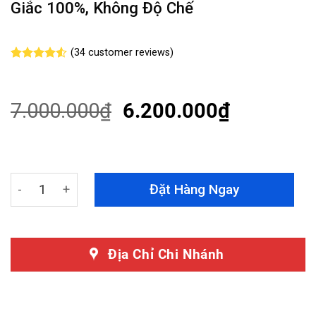
Giắc 100%, Không Độ Chế
(
34
customer reviews)
Rated
34
4.53
out of 5
based on
customer
7.000.000
₫
6.200.000
₫
ratings
Độ Đèn Hậu Honda Accord 2014 - 2016 Mẫu Lexus Nguy
Đặt Hàng Ngay
Địa Chỉ Chi Nhánh