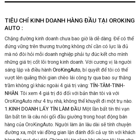
TIÊU CHÍ KINH DOANH HÀNG ĐẦU TẠI OROKING
AUTO :
Chặng đường kinh doanh chưa bao giờ là dễ dàng. Để có thể
đứng vững trên thương trường không chỉ cần có lực là đủ
mà nó đòi hỏi mỗi doanh nghiệp phải tự đúc kết cho mình
những giá trị cốt lõi trong kinh doanh. Với cương vị là người
sáng lập và điều hành
OroKingAuto
, bí quyết để tôi có thể
vượt lên quãng thời gian chèo lái công ty qua bao sự thăng
trầm không gì khác ngoài 4 giá trị vàng:
TÍN-TÂM-TINH-
NHÂN
. Tôi xem 4 giá trị đó đối với bản thân tôi và với
OroKingAuto như 4 trụ nhà, không thể khuyết đi một trụ nào.
1.KINH DOANH LẤY TÍN LÀM ĐẦU
Một lần bất tín thì vạn
lần bất tin là câu nói gối đầu giường trong hoạt động bán
hàng của OroKingAuto. Người làm ăn lâu dài sẽ tính chuyện
đường xa, một vài đồng gian lận đánh đổi cả uy tín với khách