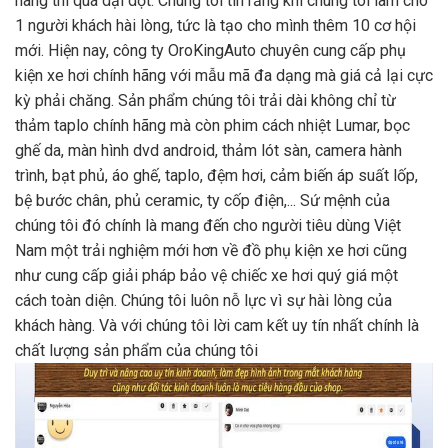
hàng thì quá dại dột. Chúng tôi tin rằng khi chúng tôi làm cho
1 người khách hài lòng, tức là tạo cho mình thêm 10 cơ hội
mới. Hiện nay, công ty OroKingAuto chuyên cung cấp phụ
kiện xe hơi chính hãng với mẫu mã đa dạng mà giá cả lại cực
kỳ phải chăng. Sản phẩm chúng tôi trải dài không chỉ từ
thảm taplo chính hãng mà còn phim cách nhiệt Lumar, bọc
ghế da, màn hình dvd android, thảm lót sàn, camera hành
trình, bạt phủ, áo ghế, taplo, đệm hơi, cảm biến áp suất lốp,
bệ bước chân, phủ ceramic, ty cốp điện,... Sứ mệnh của
chúng tôi đó chính là mang đến cho người tiêu dùng Việt
Nam một trải nghiệm mới hơn về đồ phụ kiện xe hơi cũng
như cung cấp giải pháp bảo vệ chiếc xe hơi quý giá một
cách toàn diện. Chúng tôi luôn nỗ lực vì sự hài lòng của
khách hàng. Và với chúng tôi lời cam kết uy tín nhất chính là
chất lượng sản phẩm của chúng tôi