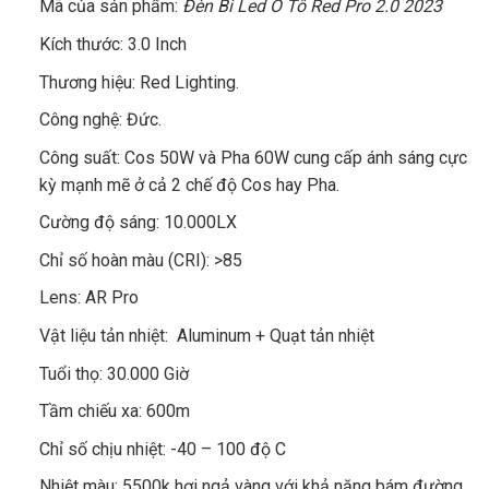
Mã của sản phẩm:
Đèn Bi Led Ô Tô Red Pro 2.0 2023
Kích thước: 3.0 Inch
Thương hiệu: Red Lighting.
Công nghệ: Đức.
Công suất: Cos 50W và Pha 60W cung cấp ánh sáng cực
kỳ mạnh mẽ ở cả 2 chế độ Cos hay Pha.
Cường độ sáng: 10.000LX
Chỉ số hoàn màu (CRI): >85
Lens: AR Pro
Vật liệu tản nhiệt: Aluminum + Quạt tản nhiệt
Tuổi thọ: 30.000 Giờ
Tầm chiếu xa: 600m
Chỉ số chịu nhiệt: -40 – 100 độ C
Nhiệt màu: 5500k hơi ngả vàng với khả năng bám đường