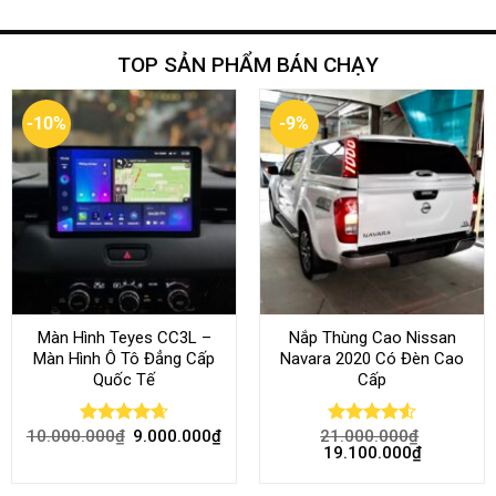
TOP SẢN PHẨM BÁN CHẠY
-10%
-9%
Màn Hình Teyes CC3L –
Nắp Thùng Cao Nissan
Màn Hình Ô Tô Đẳng Cấp
Navara 2020 Có Đèn Cao
Quốc Tế
Cấp
10.000.000
₫
9.000.000
₫
21.000.000
₫
Rated
4.68
Rated
4.52
19.100.000
₫
out of 5
out of 5