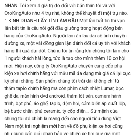
NHÂN
. Tôi xem 4 giá trị đó đối với bản thân tôi và với
OroKingAuto như 4 trụ nhà, không thể khuyết đi một trụ nào.
1.KINH DOANH LẤY TÍN LÀM ĐẦU
Một lần bất tín thì vạn
lần bất tin là câu nói gối đầu giường trong hoạt động bán
hàng của OroKingAuto. Người làm ăn lâu dài sẽ tính chuyện
đường xa, một vài đồng gian lận đánh đổi cả uy tín với khách
hàng thì quá dại dột. Chúng tôi tin rằng khi chúng tôi làm cho
1 người khách hài lòng, tức là tạo cho mình thêm 10 cơ hội
mới. Hiện nay, công ty OroKingAuto chuyên cung cấp phụ
kiện xe hơi chính hãng với mẫu mã đa dạng mà giá cả lại cực
kỳ phải chăng. Sản phẩm chúng tôi trải dài không chỉ từ
thảm taplo chính hãng mà còn phim cách nhiệt Lumar, bọc
ghế da, màn hình dvd android, thảm lót sàn, camera hành
trình, bạt phủ, áo ghế, taplo, đệm hơi, cảm biến áp suất lốp,
bệ bước chân, phủ ceramic, ty cốp điện,... Sứ mệnh của
chúng tôi đó chính là mang đến cho người tiêu dùng Việt
Nam một trải nghiệm mới hơn về đồ phụ kiện xe hơi cũng
như cung cấp giải pháp bảo vệ chiếc xe hơi quý giá một