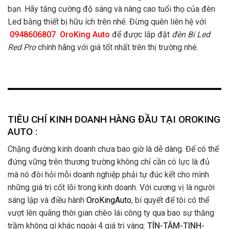
bạn. Hãy tăng cường độ sáng và nâng cao tuổi thọ của đèn
Led bằng thiết bị hữu ích trên nhé. Đừng quên liên hệ với
0948606807
OroKing Auto
để được lắp đặt
đèn Bi Led
Red Pro
chính hãng với giá tốt nhất trên thị trường nhé.
TIÊU CHÍ KINH DOANH HÀNG ĐẦU TẠI OROKING
AUTO :
Chặng đường kinh doanh chưa bao giờ là dễ dàng. Để có thể
đứng vững trên thương trường không chỉ cần có lực là đủ
mà nó đòi hỏi mỗi doanh nghiệp phải tự đúc kết cho mình
những giá trị cốt lõi trong kinh doanh. Với cương vị là người
sáng lập và điều hành
OroKingAuto
, bí quyết để tôi có thể
vượt lên quãng thời gian chèo lái công ty qua bao sự thăng
trầm không gì khác ngoài 4 giá trị vàng:
TÍN-TÂM-TINH-