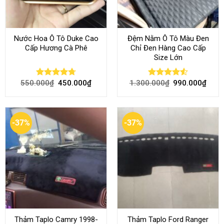
Nước Hoa Ô Tô Duke Cao
Đệm Nằm Ô Tô Màu Đen
Cấp Hương Cà Phê
Chỉ Đen Hàng Cao Cấp
Size Lớn
550.000
₫
450.000
₫
1.300.000
₫
990.000
₫
Rated
4.70
Rated
4.54
out of 5
out of 5
-37%
-37%
Thảm Taplo Camry 1998-
Thảm Taplo Ford Ranger