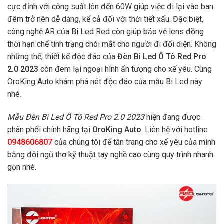
cực đỉnh với công suất lên đến 60W giúp việc đi lại vào ban
đêm trở nên dễ dàng, kể cả đối với thời tiết xấu. Đặc biệt,
công nghệ AR của Bi Led Red còn giúp bảo vệ lens đồng
thời hạn chế tình trạng chói mắt cho người đi đối diện. Không
những thế, thiết kế độc đáo của
Đèn Bi Led Ô Tô Red Pro
2.0 2023
còn đem lại ngoại hình ấn tượng cho xế yêu. Cùng
OroKing Auto khám phá nét độc đáo của mẫu Bi Led này
nhé.
Mẫu Đèn Bi Led Ô Tô Red Pro 2.0 2023
hiện
đang được
phân phối chính hãng tại
OroKing Auto
. Liên hệ với hotline
0948606807
của chúng tôi để tân trang cho xế yêu của mình
bằng đội ngũ thợ kỹ thuật tay nghề cao cùng quy trình nhanh
gọn nhé.