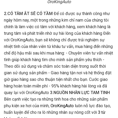
OroKingAuto
2.CÓ TÂM ẮT SẼ CÓ TẦM
Để có được sự thành công như
ngày hôm nay, một trong những kim chỉ nam của chúng tôi
chính là làm việc có tâm với khách hàng, xem khách hàng là
trung tâm và phát triển nhờ sự hài lòng của khách hàng Đến
với OroKingAuto, bạn sẽ không chỉ được trải nghiệm sự
nhiệt tình của nhân viên từ khâu tư vấn, mua hàng đến những
chế độ hậu mãi sau khi mua hàng: - Chuyên viên tư vấn nhiệt
tình giúp khách hàng tìm cho mình sản phẩm yêu thích -
Theo dõi sử dụng và chăm sóc toàn diện trong suốt thời
gian sử dụng sản phẩm - Giao hàng tận nơi và hệ thống đặt
giờ giao hàng sao cho thuận tiện nhất cho bạn. Cước giao
hàng hoàn toàn miễn phí - 95% khách hàng hài lòng và đã
quay lại với OroKingAuto
3.NGUỒN NHÂN LỰC TAM TINH
Bên cạnh việc tạo ra những tinh hoa cho những sản phẩm
phụ kiện xe hơi của mình,
OroKingAuto
luôn nỗ lực đào tạo,
huấn luyện để cho ra lò những nhân sự nòng cốt với
3 từ