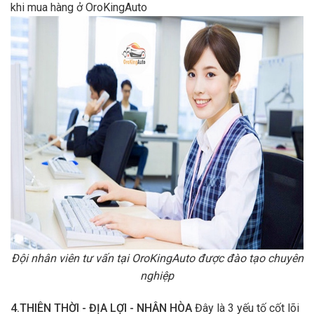
khi mua hàng ở OroKingAuto
Đội nhân viên tư vấn tại OroKingAuto được đào tạo chuyên
nghiệp
4.THIÊN THỜI - ĐỊA LỢI - NHÂN HÒA
Đây là 3 yếu tố cốt lõi