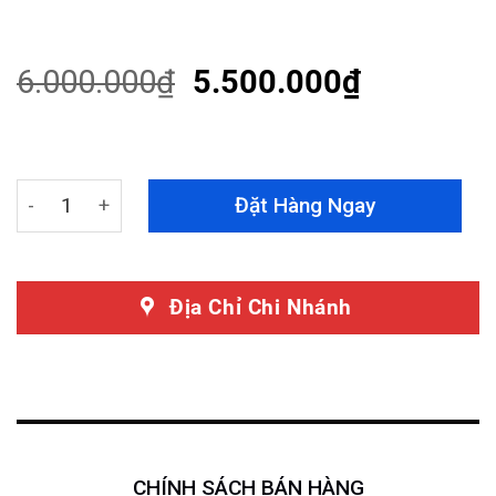
Rated
40
4.48
out
of 5
based on
6.000.000
₫
5.500.000
₫
customer
ratings
Đèn Bi Led Ô Tô Red Pro 2.0 2023 quantity
Đặt Hàng Ngay
Địa Chỉ Chi Nhánh
CHÍNH SÁCH BÁN HÀNG