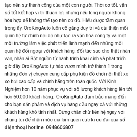
tạo nên sự thành công của một con người. Thời cơ tốt, vận
số tốt kết hợp vị trí thuận lợi, nhưng nếu lòng người không
hòa hợp sẽ không thể tạo nên cơ đồ. Hiểu được tầm quan
trọng ấy, OroKingAuto luôn cố gắng duy trì và cải thiện mối
quan hệ từ chính nội bộ như tạo ra văn hóa công ty và một
môi trường làm việc phát triển lành mạnh đến những mối
quan hệ đối ngoại với khách hàng, đối tác sao cho thật nhân
văn, nhân ái Bắt nguồn từ hành trình khai sinh và phát triển,
giờ đây OroKingAuto tự hào vươn mình trở thành 1 trong
những đơn vị chuyên cung cấp phụ kiện đồ chơi nội thất xe
xe hơi cao cấp và chính hãng trên toàn quốc. Với Kinh
Nghiệm hơn 10 năm phục vụ với số lượng khách hàng lên tới
hơn 60.000 khách hàng.
OroKingAuto
đảm bảo mang đến
cho bạn sản phảm và dịch vụ hàng đầu ngay cả với những
khách hàng khó tính nhất. Đừng chần chừ liên hệ ngay với
chúng tôi để nhận mức giá làm quen cực kì ưu đãi qua
số
điện thoại hotline: 0948606807