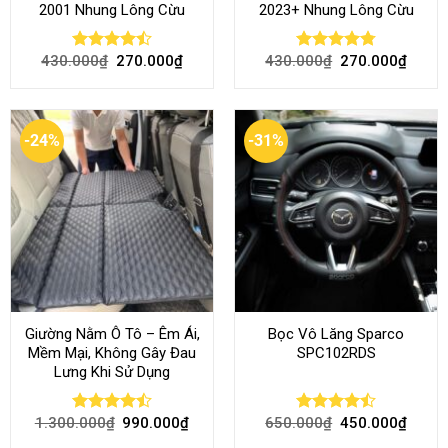
2001 Nhung Lông Cừu
2023+ Nhung Lông Cừu
430.000
₫
270.000
₫
430.000
₫
270.000
₫
Rated
Rated
4.80
4.50
out
out of 5
of 5
-24%
-31%
Giường Nằm Ô Tô – Êm Ái,
Bọc Vô Lăng Sparco
Mềm Mại, Không Gây Đau
SPC102RDS
Lưng Khi Sử Dụng
1.300.000
₫
990.000
₫
650.000
₫
450.000
₫
Rated
Rated
4.45
out
4.50
out