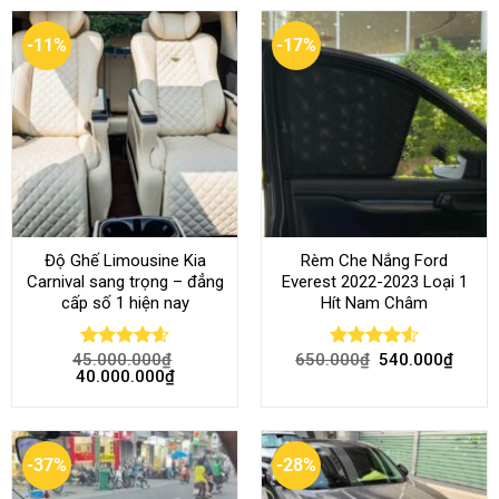
-11%
-17%
Độ Ghế Limousine Kia
Rèm Che Nắng Ford
Carnival sang trọng – đẳng
Everest 2022-2023 Loại 1
cấp số 1 hiện nay
Hít Nam Châm
45.000.000
₫
650.000
₫
540.000
₫
Rated
4.58
Rated
4.51
40.000.000
₫
out of 5
out of 5
-37%
-28%