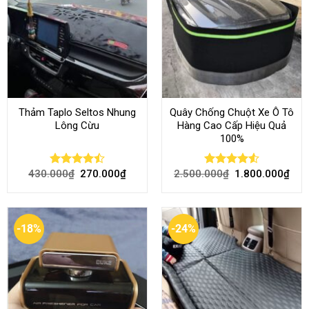
Thảm Taplo Seltos Nhung
Quây Chống Chuột Xe Ô Tô
Lông Cừu
Hàng Cao Cấp Hiệu Quả
100%
430.000
₫
270.000
₫
2.500.000
₫
1.800.000
₫
Rated
Rated
4.51
4.46
out
out of 5
of 5
-18%
-24%