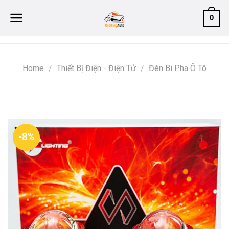
Skip
0
to
content
Home
/
Thiết Bị Điện - Điện Tử
/
Đèn Bi Pha Ô Tô
-8%