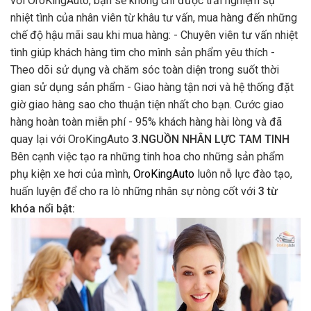
với OroKingAuto, bạn sẽ không chỉ được trải nghiệm sự
nhiệt tình của nhân viên từ khâu tư vấn, mua hàng đến những
chế độ hậu mãi sau khi mua hàng: - Chuyên viên tư vấn nhiệt
tình giúp khách hàng tìm cho mình sản phẩm yêu thích -
Theo dõi sử dụng và chăm sóc toàn diện trong suốt thời
gian sử dụng sản phẩm - Giao hàng tận nơi và hệ thống đặt
giờ giao hàng sao cho thuận tiện nhất cho bạn. Cước giao
hàng hoàn toàn miễn phí - 95% khách hàng hài lòng và đã
quay lại với OroKingAuto
3.NGUỒN NHÂN LỰC TAM TINH
Bên cạnh việc tạo ra những tinh hoa cho những sản phẩm
phụ kiện xe hơi của mình,
OroKingAuto
luôn nỗ lực đào tạo,
huấn luyện để cho ra lò những nhân sự nòng cốt với
3 từ
khóa nổi bật: