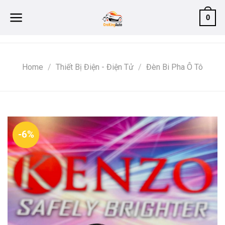
Skip
0
to
content
Home
/
Thiết Bị Điện - Điện Tử
/
Đèn Bi Pha Ô Tô
-6%