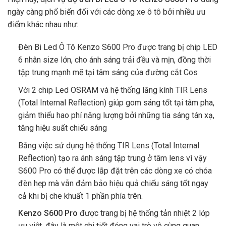
ngày càng phổ biến đối với các dòng xe ô tô bởi nhiều ưu
điểm khác nhau như:
Đèn Bi Led Ô Tô Kenzo S600 Pro được trang bị chip LED
6 nhân size lớn, cho ánh sáng trải đều và mịn, đồng thời
tập trung mạnh mẽ tại tâm sáng của đường cắt Cos
Với 2 chip Led OSRAM và hệ thống lăng kính TIR Lens
(Total Internal Reflection) giúp gom sáng tốt tại tâm pha,
giảm thiểu hao phí năng lượng bởi những tia sáng tán xạ,
tăng hiệu suất chiếu sáng
Bằng việc sử dụng hệ thống TIR Lens (Total Internal
Reflection) tạo ra ánh sáng tập trung ở tâm lens vì vậy
S600 Pro có thể được lắp đặt trên các dòng xe có chóa
đèn hẹp mà vẫn đảm bảo hiệu quả chiếu sáng tốt ngay
cả khi bị che khuất 1 phần phía trên.
Kenzo S600 Pro
được trang bị hệ thống tản nhiệt 2 lớp
ưu việt, đây là một chi tiết đóng vai trò vô cùng quan