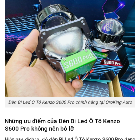
Đèn Bi Led Ô Tô Kenzo S600 Pro chính hãng tại OroKing Auto
Những ưu điểm của Đèn Bi Led Ô Tô Kenzo
S600 Pro không nên bỏ lỡ
Hiện nay, dịch vụ
độ đèn Bi Led Ô Tô Kenzo S600 Pro
đang