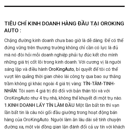
TIÊU CHÍ KINH DOANH HÀNG ĐẦU TẠI OROKING
AUTO :
Chặng đường kinh doanh chưa bao giờ là dễ dàng. Để có thể
đứng vững trên thương trường không chỉ cần có lực là đủ
mà nó đòi hỏi mỗi doanh nghiệp phải tự đúc kết cho mình
những giá trị cốt lõi trong kinh doanh. Với cương vị là người
sáng lập và điều hành
OroKingAuto
, bí quyết để tôi có thể
vượt lên quãng thời gian chèo lái công ty qua bao sự thăng
trầm không gì khác ngoài 4 giá trị vàng:
TÍN-TÂM-TINH-
NHÂN
. Tôi xem 4 giá trị đó đối với bản thân tôi và với
OroKingAuto như 4 trụ nhà, không thể khuyết đi một trụ nào.
1.KINH DOANH LẤY TÍN LÀM ĐẦU
Một lần bất tín thì vạn
lần bất tin là câu nói gối đầu giường trong hoạt động bán
hàng của OroKingAuto. Người làm ăn lâu dài sẽ tính chuyện
đường xa, một vài đồng gian lận đánh đổi cả uy tín với khách