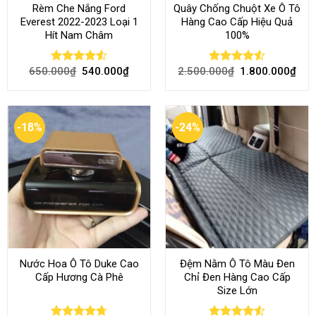
Rèm Che Nắng Ford
Quây Chống Chuột Xe Ô Tô
Everest 2022-2023 Loại 1
Hàng Cao Cấp Hiệu Quả
Hít Nam Châm
100%
650.000
₫
540.000
₫
2.500.000
₫
1.800.000
₫
Rated
4.51
Rated
4.51
out of 5
out of 5
-18%
-24%
Nước Hoa Ô Tô Duke Cao
Đệm Nằm Ô Tô Màu Đen
Cấp Hương Cà Phê
Chỉ Đen Hàng Cao Cấp
Size Lớn