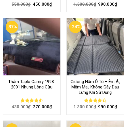
550.000
₫
450.000
₫
1.300.000
₫
990.000
₫
Rated
4.70
Rated
4.54
out of 5
out of 5
-37%
-24%
Thảm Taplo Camry 1998-
Giường Nằm Ô Tô – Êm Ái,
2001 Nhung Lông Cừu
Mềm Mại, Không Gây Đau
Lưng Khi Sử Dụng
430.000
₫
270.000
₫
1.300.000
₫
990.000
₫
Rated
Rated
4.50
out
4.45
out
of 5
of 5