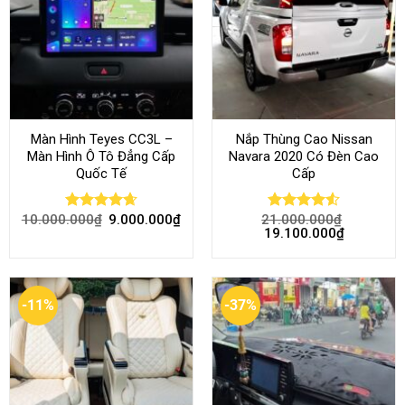
Màn Hình Teyes CC3L –
Nắp Thùng Cao Nissan
Màn Hình Ô Tô Đẳng Cấp
Navara 2020 Có Đèn Cao
Quốc Tế
Cấp
10.000.000
₫
9.000.000
₫
21.000.000
₫
Rated
4.68
Rated
4.52
19.100.000
₫
out of 5
out of 5
-11%
-37%