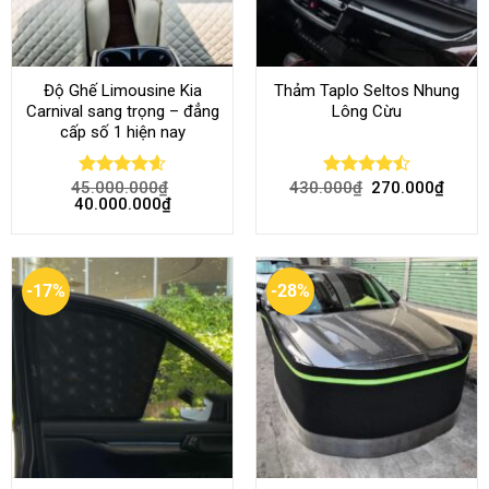
Độ Ghế Limousine Kia
Thảm Taplo Seltos Nhung
Carnival sang trọng – đẳng
Lông Cừu
cấp số 1 hiện nay
45.000.000
₫
430.000
₫
270.000
₫
Rated
4.58
Rated
40.000.000
₫
out of 5
4.46
out
of 5
-17%
-28%