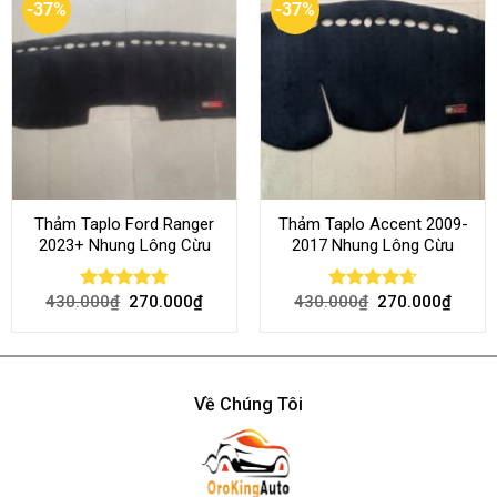
-37%
-37%
Thảm Taplo Ford Ranger
Thảm Taplo Accent 2009-
2023+ Nhung Lông Cừu
2017 Nhung Lông Cừu
430.000
₫
270.000
₫
430.000
₫
270.000
₫
Rated
4.80
Rated
4.64
out of 5
out of 5
Về Chúng Tôi