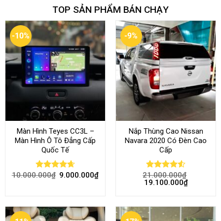
TOP SẢN PHẨM BÁN CHẠY
-10%
-9%
Màn Hình Teyes CC3L –
Nắp Thùng Cao Nissan
Màn Hình Ô Tô Đẳng Cấp
Navara 2020 Có Đèn Cao
Quốc Tế
Cấp
10.000.000
₫
9.000.000
₫
21.000.000
₫
Rated
4.68
Rated
4.52
19.100.000
₫
out of 5
out of 5