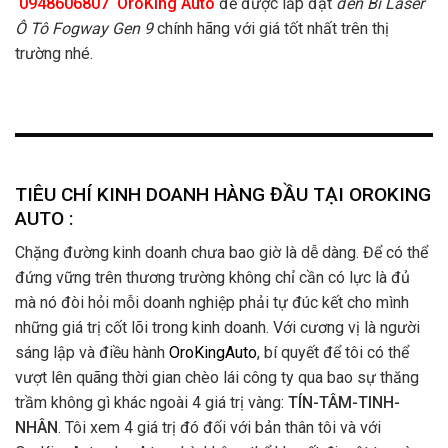
0948606807
OroKing Auto
để được lắp đặt
đèn Bi Laser
Ô Tô Fogway Gen 9
chính hãng với giá tốt nhất trên thị
trường nhé.
TIÊU CHÍ KINH DOANH HÀNG ĐẦU TẠI OROKING
AUTO :
Chặng đường kinh doanh chưa bao giờ là dễ dàng. Để có thể
đứng vững trên thương trường không chỉ cần có lực là đủ
mà nó đòi hỏi mỗi doanh nghiệp phải tự đúc kết cho mình
những giá trị cốt lõi trong kinh doanh. Với cương vị là người
sáng lập và điều hành
OroKingAuto
, bí quyết để tôi có thể
vượt lên quãng thời gian chèo lái công ty qua bao sự thăng
trầm không gì khác ngoài 4 giá trị vàng:
TÍN-TÂM-TINH-
NHÂN
. Tôi xem 4 giá trị đó đối với bản thân tôi và với