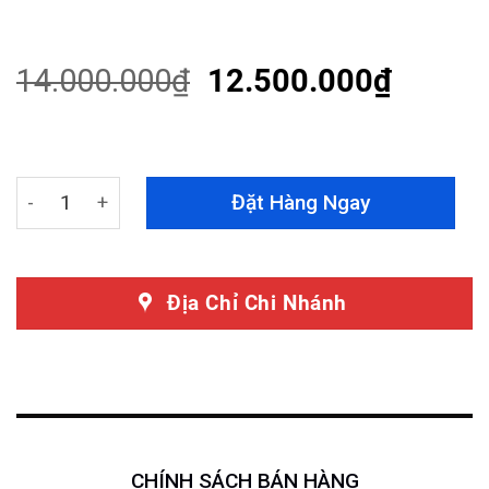
Rated
24
4.50
out
of 5
based on
14.000.000
₫
12.500.000
₫
customer
ratings
Đèn Bi Laser Ô Tô Fogway Gen 9 quantity
Đặt Hàng Ngay
Địa Chỉ Chi Nhánh
CHÍNH SÁCH BÁN HÀNG