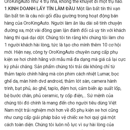
OroKingAuto như 4 trụ nhà, không thể khuyết đi một trụ nào.
1.KINH DOANH LẤY TÍN LÀM ĐẦU
Một lần bất tín thì vạn
lần bất tin là câu nói gối đầu giường trong hoạt động bán
hàng của OroKingAuto. Người làm ăn lâu dài sẽ tính chuyện
đường xa, một vài đồng gian lận đánh đổi cả uy tín với khách
hàng thì quá dại dột. Chúng tôi tin rằng khi chúng tôi làm cho
1 người khách hài lòng, tức là tạo cho mình thêm 10 cơ hội
mới. Hiện nay, công ty OroKingAuto chuyên cung cấp phụ
kiện xe hơi chính hãng với mẫu mã đa dạng mà giá cả lại cực
kỳ phải chăng. Sản phẩm chúng tôi trải dài không chỉ từ
thảm taplo chính hãng mà còn phim cách nhiệt Lumar, bọc
ghế da, màn hình dvd android, thảm lót sàn, camera hành
trình, bạt phủ, áo ghế, taplo, đệm hơi, cảm biến áp suất lốp,
bệ bước chân, phủ ceramic, ty cốp điện,... Sứ mệnh của
chúng tôi đó chính là mang đến cho người tiêu dùng Việt
Nam một trải nghiệm mới hơn về đồ phụ kiện xe hơi cũng
như cung cấp giải pháp bảo vệ chiếc xe hơi quý giá một
cách toàn diện. Chúng tôi luôn nỗ lực vì sự hài lòng của