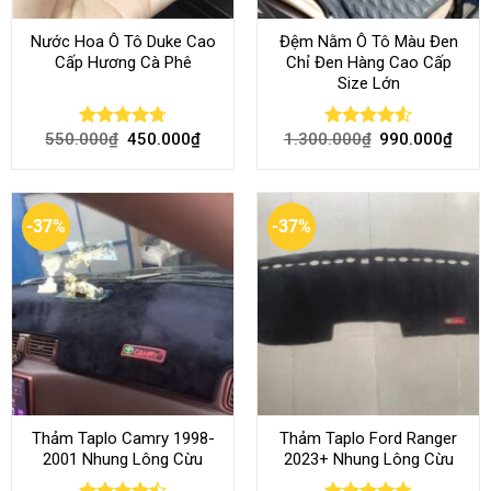
Nước Hoa Ô Tô Duke Cao
Đệm Nằm Ô Tô Màu Đen
Cấp Hương Cà Phê
Chỉ Đen Hàng Cao Cấp
Size Lớn
550.000
₫
450.000
₫
1.300.000
₫
990.000
₫
Rated
4.70
Rated
4.54
out of 5
out of 5
-37%
-37%
Thảm Taplo Camry 1998-
Thảm Taplo Ford Ranger
2001 Nhung Lông Cừu
2023+ Nhung Lông Cừu