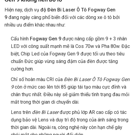
Hiện nay, dịch vụ
độ Đèn Bi Laser Ô Tô Fogway Gen
9
đang ngày càng phổ biến đối với các dòng xe ô tô bởi
nhiều ưu điểm khác nhau như:
Cấu hình
Fogway Gen 9
được nâng cấp gồm 9 + 3 nhân
LED với công suất mạnh mẽ là Cos 70w và Pha 80w. Đặc
biệt, Chip Led của Fogway Gen 9 được tối ưu theo tiêu
chuẩn Đức giúp vùng sáng đậm của đèn được tăng
cường hơn.
Chỉ số hoàn màu CRI của
Đèn Bi Laser Ô Tô Fogway Gen
9
còn ở mức cao lên tới 85 giúp tái tạo màu cực đỉnh và
chân thực nhất. Điều này sẽ giảm thiểu tình trạng đau mỏi
mắt trong thời gian di chuyển dài.
Lens trên
đèn Bi Laser
được phủ lớp AR cao cấp có tác
dụng bảo vệ Lens và duy trì độ trong của ánh sáng trong
thời gian dài. Ngoài ra, công nghệ này còn hạn chế gây
chói mắt cho những người đối diện.