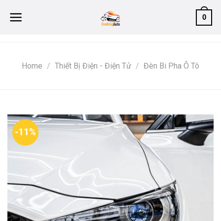
Skip
0
to
content
Home
/
Thiết Bị Điện - Điện Tử
/
Đèn Bi Pha Ô Tô
-11%