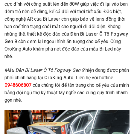
cực đỉnh với công suất lên đến 80W giúp việc đi lại vào ban
đêm trở nên dễ dàng, kể cả đối với thời tiết xấu. Đặc biệt,
công nghệ AR của Bi Laser còn giúp bảo vệ lens đồng thời
hạn chế tình trạng chói mắt cho người đi đối diện. Không
những thế, thiết kế độc đáo của
Đèn Bi Laser Ô Tô Fogway
Gen 9
còn đem lại ngoại hình ấn tượng cho xế yêu. Cùng
OroKing Auto khám phá nét độc đáo của mẫu Bi Led này
nhé.
Mẫu Đèn Bi Laser Ô Tô Fogway Gen 9
hiện
đang được phân
phối chính hãng tại
OroKing Auto
. Liên hệ với hotline
0948606807
của chúng tôi để tân trang cho xế yêu của mình
bằng đội ngũ thợ kỹ thuật tay nghề cao cùng quy trình nhanh
gọn nhé.