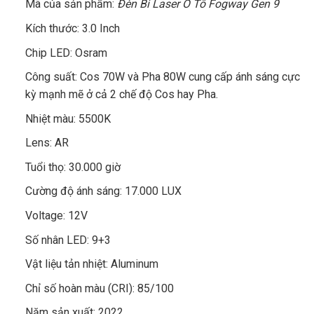
Mã của sản phẩm:
Đèn Bi Laser Ô Tô Fogway Gen 9
Kích thước: 3.0 Inch
Chip LED: Osram
Công suất: Cos 70W và Pha 80W cung cấp ánh sáng cực
kỳ mạnh mẽ ở cả 2 chế độ Cos hay Pha.
Nhiệt màu: 5500K
Lens: AR
Tuổi thọ: 30.000 giờ
Cường độ ánh sáng: 17.000 LUX
Voltage: 12V
Số nhân LED: 9+3
Vật liệu tản nhiệt: Aluminum
Chỉ số hoàn màu (CRI): 85/100
Năm sản xuất: 2022