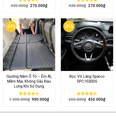
430.000
₫
270.000
₫
430.000
₫
270.000
₫
Rated
Rated
4.80
4.50
out
out of 5
of 5
-24%
-31%
Giường Nằm Ô Tô – Êm Ái,
Bọc Vô Lăng Sparco
Mềm Mại, Không Gây Đau
SPC102RDS
Lưng Khi Sử Dụng
1.300.000
₫
990.000
₫
650.000
₫
450.000
₫
Rated
Rated
4.45
out
4.50
out
of 5
of 5