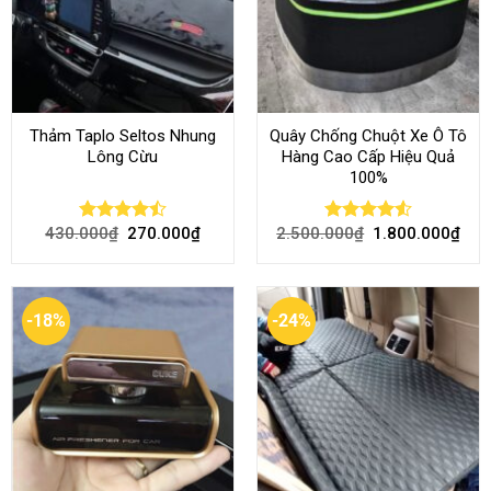
Thảm Taplo Seltos Nhung
Quây Chống Chuột Xe Ô Tô
Lông Cừu
Hàng Cao Cấp Hiệu Quả
100%
430.000
₫
270.000
₫
2.500.000
₫
1.800.000
₫
Rated
Rated
4.51
4.46
out
out of 5
of 5
-18%
-24%