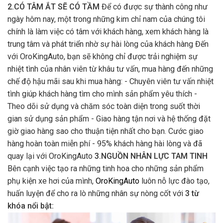
2.CÓ TÂM ẮT SẼ CÓ TẦM
Để có được sự thành công như
ngày hôm nay, một trong những kim chỉ nam của chúng tôi
chính là làm việc có tâm với khách hàng, xem khách hàng là
trung tâm và phát triển nhờ sự hài lòng của khách hàng Đến
với OroKingAuto, bạn sẽ không chỉ được trải nghiệm sự
nhiệt tình của nhân viên từ khâu tư vấn, mua hàng đến những
chế độ hậu mãi sau khi mua hàng: - Chuyên viên tư vấn nhiệt
tình giúp khách hàng tìm cho mình sản phẩm yêu thích -
Theo dõi sử dụng và chăm sóc toàn diện trong suốt thời
gian sử dụng sản phẩm - Giao hàng tận nơi và hệ thống đặt
giờ giao hàng sao cho thuận tiện nhất cho bạn. Cước giao
hàng hoàn toàn miễn phí - 95% khách hàng hài lòng và đã
quay lại với OroKingAuto
3.NGUỒN NHÂN LỰC TAM TINH
Bên cạnh việc tạo ra những tinh hoa cho những sản phẩm
phụ kiện xe hơi của mình,
OroKingAuto
luôn nỗ lực đào tạo,
huấn luyện để cho ra lò những nhân sự nòng cốt với
3 từ
khóa nổi bật: