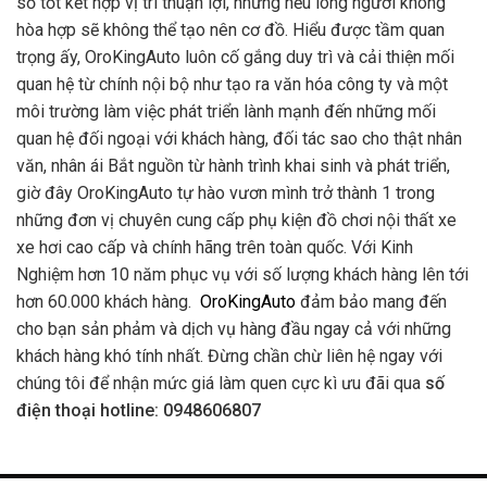
số tốt kết hợp vị trí thuận lợi, nhưng nếu lòng người không
hòa hợp sẽ không thể tạo nên cơ đồ. Hiểu được tầm quan
trọng ấy, OroKingAuto luôn cố gắng duy trì và cải thiện mối
quan hệ từ chính nội bộ như tạo ra văn hóa công ty và một
môi trường làm việc phát triển lành mạnh đến những mối
quan hệ đối ngoại với khách hàng, đối tác sao cho thật nhân
văn, nhân ái Bắt nguồn từ hành trình khai sinh và phát triển,
giờ đây OroKingAuto tự hào vươn mình trở thành 1 trong
những đơn vị chuyên cung cấp phụ kiện đồ chơi nội thất xe
xe hơi cao cấp và chính hãng trên toàn quốc. Với Kinh
Nghiệm hơn 10 năm phục vụ với số lượng khách hàng lên tới
hơn 60.000 khách hàng.
OroKingAuto
đảm bảo mang đến
cho bạn sản phảm và dịch vụ hàng đầu ngay cả với những
khách hàng khó tính nhất. Đừng chần chừ liên hệ ngay với
chúng tôi để nhận mức giá làm quen cực kì ưu đãi qua
số
điện thoại hotline: 0948606807