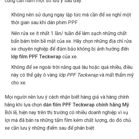
cũng cần nắm một số lưu ý sau đây:
Không nên sử dụng ngay lập tức mà cần để xe nghỉ một
thời gian sau khi dán phim PPF .
Nên rửa xe ít nhất 1 lần/ tuần để làm sạch những chất
bẩn bám trên bề mặt của xe. Hãy chọn những địa chỉ rửa
xe chuyên nghiệp để đảm bảo không bị ảnh hưởng đến
lớp film PPF Teckwrap
của xe.
Không để xe ngoài trời nắng quá lâu hoặc quá nhiều, điều
này có thể gây ô vàng
lớp PPF Teckwrap
và mất thẩm mỹ
cho xe.
Mọi người nên lưu ý cách nhận biết hàng giả và hàng chính
hãng khi lựa chọn
dán film PPF Teckwrap chính hãng Mỹ
.
Bởi lẽ, hiện nay trên thị trường có nhiều doanh nghiệp vì vụ
lợi mà đã bán ra những tấm film kém chất lượng, do đó chủ
xe cần lưu ý những điểm sau để phân biệt: