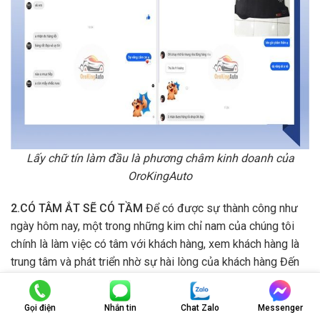
Lấy chữ tín làm đầu là phương châm kinh doanh của
OroKingAuto
2.CÓ TÂM ẮT SẼ CÓ TẦM
Để có được sự thành công như
ngày hôm nay, một trong những kim chỉ nam của chúng tôi
chính là làm việc có tâm với khách hàng, xem khách hàng là
trung tâm và phát triển nhờ sự hài lòng của khách hàng Đến
với OroKingAuto, bạn sẽ không chỉ được trải nghiệm sự
nhiệt tình của nhân viên từ khâu tư vấn, mua hàng đến những
Gọi điện
Nhắn tin
Chat Zalo
Messenger
chế độ hậu mãi sau khi mua hàng: - Chuyên viên tư vấn nhiệt