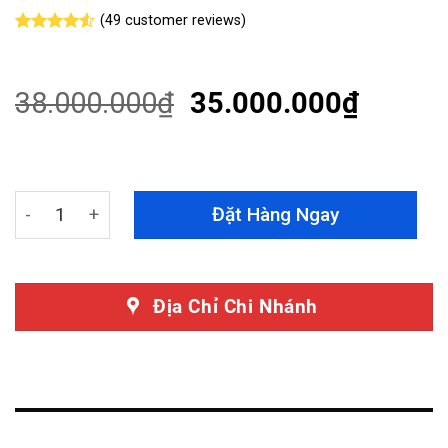
(
49
customer reviews)
Rated
49
4.53
out of 5
based on
customer
38.000.000
₫
35.000.000
₫
ratings
Dán PPF Volvo XC40 Chính Hãng Teckwrap quantity
Đặt Hàng Ngay
Địa Chỉ Chi Nhánh