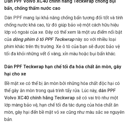
Dán PPF Volvo XC40 chính hãng Teckwrap chống bụi
bẩn, chống thấm nước cao
Dán PPF mang lại khả năng chống bẩn tương đối tốt và tính
chống nước khá cao, từ đó giúp bảo vệ một cách hữu hiệu
lớp vỏ ngoài của xe. Đây có thể xem là một ưu điểm nổi bật
của
dòng phim ô tô PPF Teckwrap
này so với nhiều loại
phim khác trên thị trường. Xe ô tô của bạn sẽ được bảo vệ
tối đa khỏi những vết ố vàng, xỉn màu hoặc bụi bẩn khác.
Dán PPF Teckwrap
hạn chế tối đa hóa chất ăn mòn, gây
hại cho xe
Bề mặt xe có thể bị ăn mòn bởi những hóa chất độc hại có
thể gây ăn mòn trong quá trình tẩy rửa. Lúc này,
dán PPF
Volvo XC40 chính hãng Teckwrap
sẽ có vai trò như một
lớp màng bảo vệ, hạn chế tối đa tác dụng của hóa chất ăn
mòn, gây hại đến bề mặt vỏ xe cũng như màu sắc xe nguyên
bản.