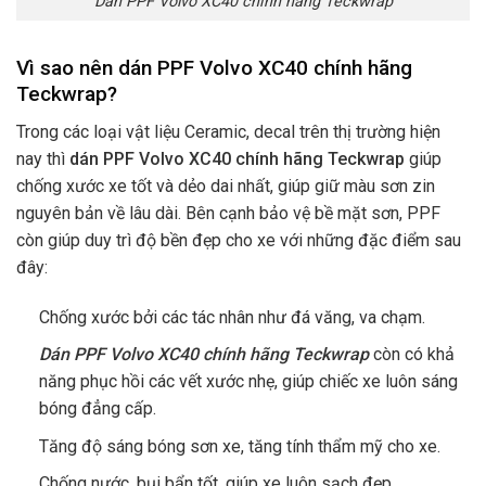
Dán PPF Volvo XC40 chính hãng Teckwrap
Vì sao nên dán PPF Volvo XC40 chính hãng
Teckwrap
?
Trong các loại vật liệu Ceramic, decal trên thị trường hiện
nay thì
dán PPF
Volvo XC40
chính hãng Teckwrap
giúp
chống xước xe tốt và dẻo dai nhất, giúp giữ màu sơn zin
nguyên bản về lâu dài. Bên cạnh bảo vệ bề mặt sơn, PPF
còn giúp duy trì độ bền đẹp cho xe với những đặc điểm sau
đây:
Chống xước bởi các tác nhân như đá văng, va chạm.
Dán PPF Volvo XC40 chính hãng Teckwrap
còn có khả
năng phục hồi các vết xước nhẹ, giúp chiếc xe luôn sáng
bóng đẳng cấp.
Tăng độ sáng bóng sơn xe, tăng tính thẩm mỹ cho xe.
Chống nước, bụi bẩn tốt, giúp xe luôn sạch đẹp