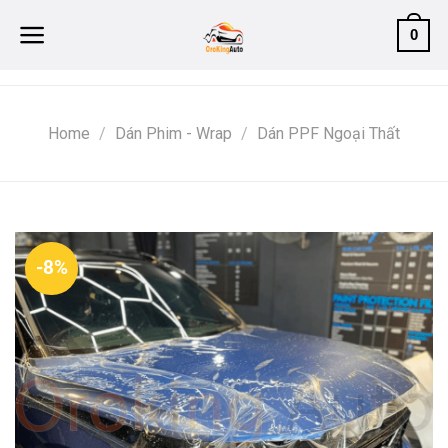
Skip
0
to
content
Home
/
Dán Phim - Wrap
/
Dán PPF Ngoại Thất
-8%