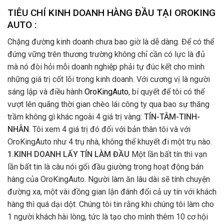
TIÊU CHÍ KINH DOANH HÀNG ĐẦU TẠI OROKING
AUTO :
Chặng đường kinh doanh chưa bao giờ là dễ dàng. Để có thể
đứng vững trên thương trường không chỉ cần có lực là đủ
mà nó đòi hỏi mỗi doanh nghiệp phải tự đúc kết cho mình
những giá trị cốt lõi trong kinh doanh. Với cương vị là người
sáng lập và điều hành
OroKingAuto
, bí quyết để tôi có thể
vượt lên quãng thời gian chèo lái công ty qua bao sự thăng
trầm không gì khác ngoài 4 giá trị vàng:
TÍN-TÂM-TINH-
NHÂN
. Tôi xem 4 giá trị đó đối với bản thân tôi và với
OroKingAuto như 4 trụ nhà, không thể khuyết đi một trụ nào.
1.KINH DOANH LẤY TÍN LÀM ĐẦU
Một lần bất tín thì vạn
lần bất tin là câu nói gối đầu giường trong hoạt động bán
hàng của OroKingAuto. Người làm ăn lâu dài sẽ tính chuyện
đường xa, một vài đồng gian lận đánh đổi cả uy tín với khách
hàng thì quá dại dột. Chúng tôi tin rằng khi chúng tôi làm cho
1 người khách hài lòng, tức là tạo cho mình thêm 10 cơ hội