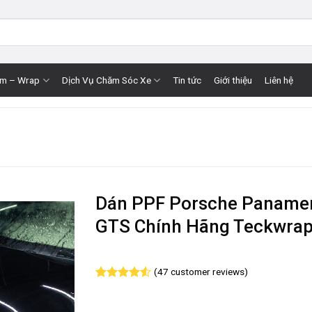
im – Wrap
Dịch Vụ Chăm Sóc Xe
Tin tức
Giới thiệu
Liên hệ
Dán PPF Porsche Paname
GTS Chính Hãng Teckwra
(
47
customer reviews)
Rated
47
4.57
out of 5
based on