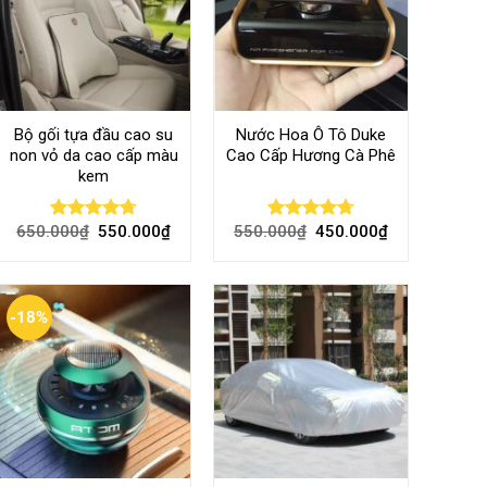
Bộ gối tựa đầu cao su
Nước Hoa Ô Tô Duke
non vỏ da cao cấp màu
Cao Cấp Hương Cà Phê
kem
650.000
₫
550.000
₫
550.000
₫
450.000
₫
Rated
4.70
Rated
4.70
out of 5
out of 5
-18%