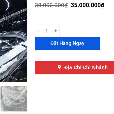
customer
38.000.000
₫
35.000.000
₫
ratings
Dán PPF Porsche Panamera GTS Chính
Đặt Hàng Ngay
Địa Chỉ Chi Nhánh