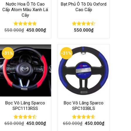
Nước Hoa Ô Tô Cao
Bạt Phủ Ô Tô Dù Oxford
Cấp Atom Màu Xanh Lá
Cao Cấp
Cây
550.000
₫
450.000
₫
550.000
₫
Rated
4.70
Rated
out of 5
4.50
out
of 5
-31%
-31%
Bọc Vô Lăng Sparco
Bọc Vô Lăng Sparco
SPC1113RSS
SPC103BLS
650.000
₫
450.000
₫
650.000
₫
450.000
₫
Rated
Rated
4.57
4.47
out
out of 5