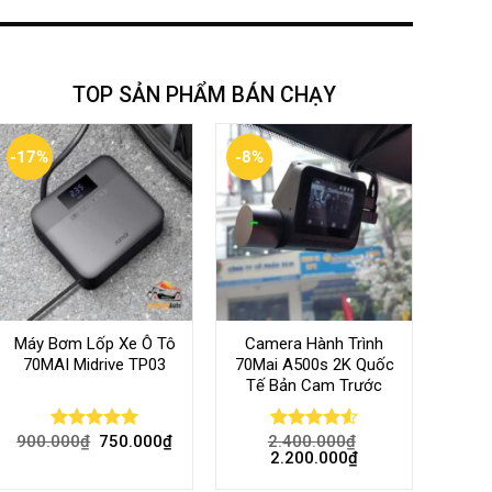
TOP SẢN PHẨM BÁN CHẠY
-17%
-8%
Máy Bơm Lốp Xe Ô Tô
Camera Hành Trình
70MAI Midrive TP03
70Mai A500s 2K Quốc
Tế Bản Cam Trước
900.000
₫
750.000
₫
2.400.000
₫
Rated
5.00
Rated
4.56
2.200.000
₫
out of 5
out of 5