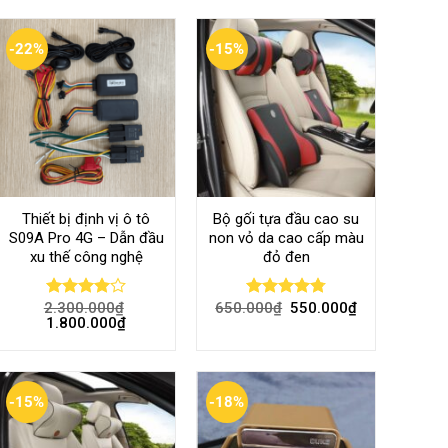
-22%
-15%
Thiết bị định vị ô tô
Bộ gối tựa đầu cao su
S09A Pro 4G – Dẫn đầu
non vỏ da cao cấp màu
xu thế công nghệ
đỏ đen
2.300.000
₫
650.000
₫
550.000
₫
Rated
Rated
4.80
1.800.000
₫
4.00
out
out of 5
of 5
-15%
-18%