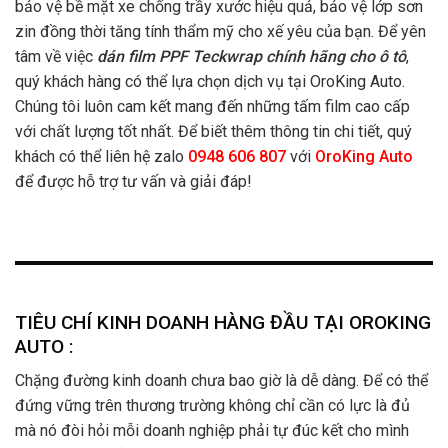
bảo vệ bề mặt xe chống trầy xước hiệu quả, bảo vệ lớp sơn
zin đồng thời tăng tính thẩm mỹ cho xế yêu của bạn. Để yên
tâm về việc
dán film PPF Teckwrap chính hãng cho ô tô
,
quý khách hàng có thể lựa chọn dịch vụ tại OroKing Auto.
Chúng tôi luôn cam kết mang đến những tấm film cao cấp
với chất lượng tốt nhất. Để biết thêm thông tin chi tiết, quý
khách có thể liên hệ zalo
0948 606 807
với
OroKing Auto
để được hỗ trợ tư vấn và giải đáp!
TIÊU CHÍ KINH DOANH HÀNG ĐẦU TẠI OROKING
AUTO :
Chặng đường kinh doanh chưa bao giờ là dễ dàng. Để có thể
đứng vững trên thương trường không chỉ cần có lực là đủ
mà nó đòi hỏi mỗi doanh nghiệp phải tự đúc kết cho mình