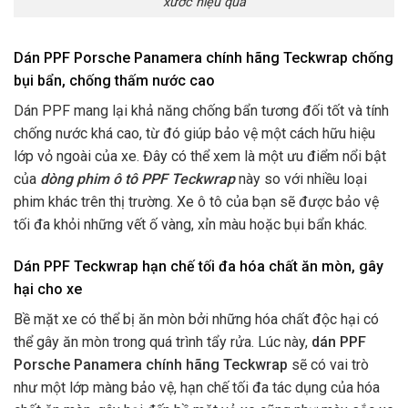
xước hiệu quả
Dán PPF Porsche Panamera chính hãng Teckwrap chống
bụi bẩn, chống thấm nước cao
Dán PPF mang lại khả năng chống bẩn tương đối tốt và tính
chống nước khá cao, từ đó giúp bảo vệ một cách hữu hiệu
lớp vỏ ngoài của xe. Đây có thể xem là một ưu điểm nổi bật
của
dòng phim ô tô PPF Teckwrap
này so với nhiều loại
phim khác trên thị trường. Xe ô tô của bạn sẽ được bảo vệ
tối đa khỏi những vết ố vàng, xỉn màu hoặc bụi bẩn khác.
Dán PPF Teckwrap
hạn chế tối đa hóa chất ăn mòn, gây
hại cho xe
Bề mặt xe có thể bị ăn mòn bởi những hóa chất độc hại có
thể gây ăn mòn trong quá trình tẩy rửa. Lúc này,
dán PPF
Porsche Panamera chính hãng Teckwrap
sẽ có vai trò
như một lớp màng bảo vệ, hạn chế tối đa tác dụng của hóa