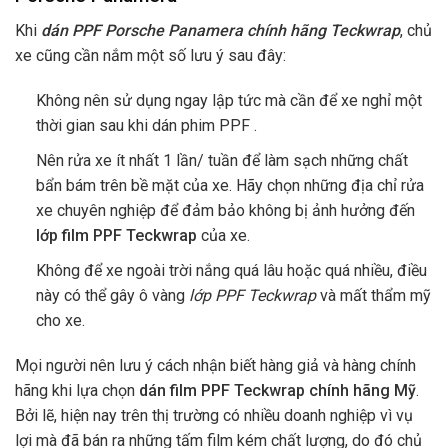
Khi
dán PPF Porsche Panamera chính hãng Teckwrap
, chủ
xe cũng cần nắm một số lưu ý sau đây:
Không nên sử dụng ngay lập tức mà cần để xe nghỉ một
thời gian sau khi dán phim PPF .
Nên rửa xe ít nhất 1 lần/ tuần để làm sạch những chất
bẩn bám trên bề mặt của xe. Hãy chọn những địa chỉ rửa
xe chuyên nghiệp để đảm bảo không bị ảnh hưởng đến
lớp film PPF Teckwrap
của xe.
Không để xe ngoài trời nắng quá lâu hoặc quá nhiều, điều
này có thể gây ô vàng
lớp PPF Teckwrap
và mất thẩm mỹ
cho xe.
Mọi người nên lưu ý cách nhận biết hàng giả và hàng chính
hãng khi lựa chọn
dán film PPF Teckwrap chính hãng Mỹ
.
Bởi lẽ, hiện nay trên thị trường có nhiều doanh nghiệp vì vụ
lợi mà đã bán ra những tấm film kém chất lượng, do đó chủ