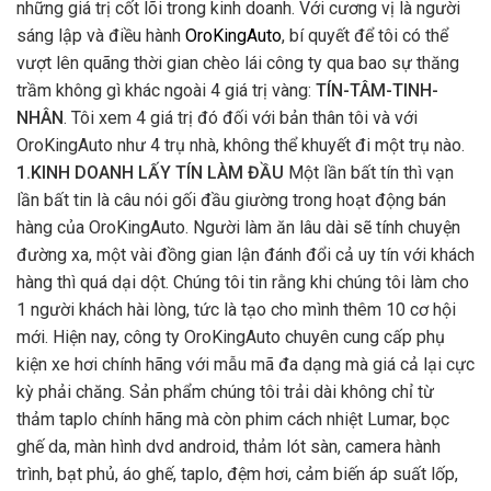
những giá trị cốt lõi trong kinh doanh. Với cương vị là người
sáng lập và điều hành
OroKingAuto
, bí quyết để tôi có thể
vượt lên quãng thời gian chèo lái công ty qua bao sự thăng
trầm không gì khác ngoài 4 giá trị vàng:
TÍN-TÂM-TINH-
NHÂN
. Tôi xem 4 giá trị đó đối với bản thân tôi và với
OroKingAuto như 4 trụ nhà, không thể khuyết đi một trụ nào.
1.KINH DOANH LẤY TÍN LÀM ĐẦU
Một lần bất tín thì vạn
lần bất tin là câu nói gối đầu giường trong hoạt động bán
hàng của OroKingAuto. Người làm ăn lâu dài sẽ tính chuyện
đường xa, một vài đồng gian lận đánh đổi cả uy tín với khách
hàng thì quá dại dột. Chúng tôi tin rằng khi chúng tôi làm cho
1 người khách hài lòng, tức là tạo cho mình thêm 10 cơ hội
mới. Hiện nay, công ty OroKingAuto chuyên cung cấp phụ
kiện xe hơi chính hãng với mẫu mã đa dạng mà giá cả lại cực
kỳ phải chăng. Sản phẩm chúng tôi trải dài không chỉ từ
thảm taplo chính hãng mà còn phim cách nhiệt Lumar, bọc
ghế da, màn hình dvd android, thảm lót sàn, camera hành
trình, bạt phủ, áo ghế, taplo, đệm hơi, cảm biến áp suất lốp,