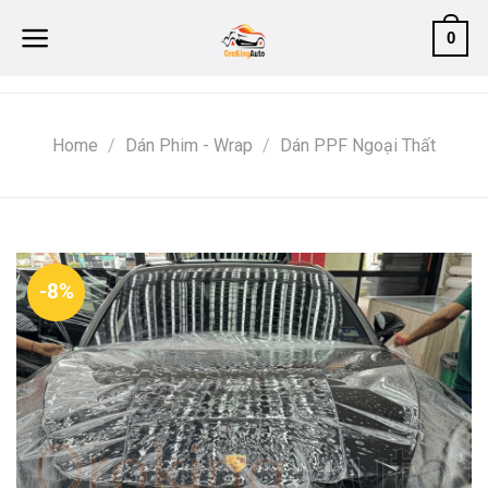
Skip
0
to
content
Home
/
Dán Phim - Wrap
/
Dán PPF Ngoại Thất
-8%