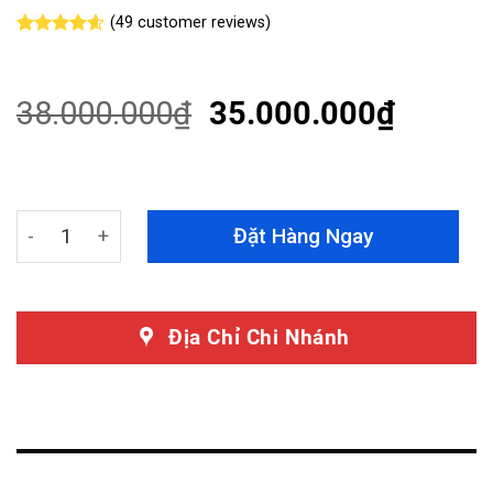
(
49
customer reviews)
Rated
49
4.55
out of 5
based on
customer
38.000.000
₫
35.000.000
₫
ratings
Dán PPF Porsche Panamera Chính Hãng Teckwrap quant
Đặt Hàng Ngay
Địa Chỉ Chi Nhánh