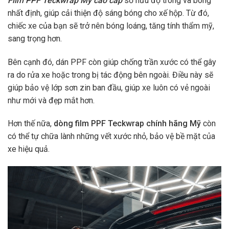
Film PPF Teckwrap Mỹ cao cấp
sở hữu độ trong và bóng
nhất định, giúp cải thiện độ sáng bóng cho xế hộp. Từ đó,
chiếc xe của bạn sẽ trở nên bóng loáng, tăng tính thẩm mỹ,
sang trọng hơn.
Bên cạnh đó, dán PPF còn giúp chống trần xước có thể gây
ra do rửa xe hoặc trong bị tác động bên ngoài. Điều này sẽ
giúp bảo vệ lớp sơn zin ban đầu, giúp xe luôn có vẻ ngoài
như mới và đẹp mắt hơn.
Hơn thế nữa,
dòng film PPF Teckwrap chính hãng Mỹ
còn
có thể tự chữa lành những vết xước nhỏ, bảo vệ bề mặt của
xe hiệu quả.