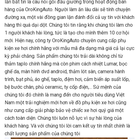
lần bất tin là câu nói gối đầu giường trong hoạt động bán
hàng của OroKingAuto. Người làm ăn lâu dài sẽ tính chuyện
đường xa, một vài đồng gian lận đánh đổi cả uy tín với khách
hàng thì quá dại dột. Chúng tôi tin rằng khi chúng tôi làm cho
1 người khách hài lòng, tức là tạo cho mình thêm 10 cơ hội
mới. Hiện nay, công ty OroKingAuto chuyên cung cấp phụ
kiện xe hơi chính hãng với mẫu mã đa dạng mà giá cả lại cực
kỳ phải chăng. Sản phẩm chúng tôi trải dài không chỉ từ
thảm taplo chính hãng mà còn phim cách nhiệt Lumar, bọc
ghế da, màn hình dvd android, thảm lót sàn, camera hành
trình, bạt phủ, áo ghế, taplo, đệm hơi, cảm biến áp suất lốp,
bệ bước chân, phủ ceramic, ty cốp điện,... Sứ mệnh của
chúng tôi đó chính là mang đến cho người tiêu dùng Việt
Nam một trải nghiệm mới hơn về đồ phụ kiện xe hơi cũng
như cung cấp giải pháp bảo vệ chiếc xe hơi quý giá một
cách toàn diện. Chúng tôi luôn nỗ lực vì sự hài lòng của
khách hàng. Và với chúng tôi lời cam kết uy tín nhất chính là
chất lượng sản phẩm của chúng tôi