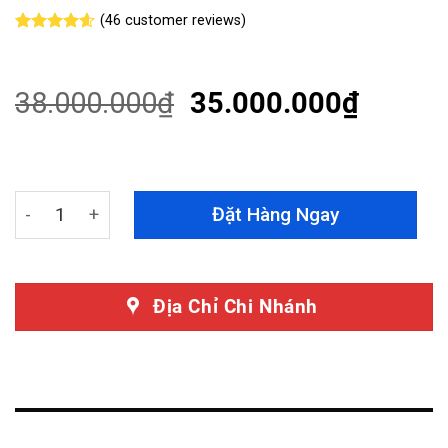
(
46
customer reviews)
Rated
46
4.57
out of 5
based on
customer
38.000.000
₫
35.000.000
₫
ratings
Dán PPF Porsche Macan T Chính Hãng Teckwrap quanti
Đặt Hàng Ngay
Địa Chỉ Chi Nhánh