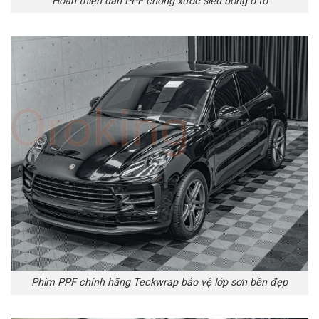
Hoàn thiện dán PPF chống xước siêu bóng ô tô
Phim PPF chính hãng Teckwrap bảo vệ lớp sơn bền đẹp