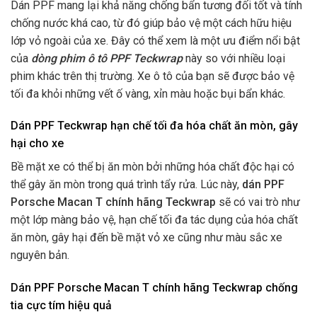
Dán PPF mang lại khả năng chống bẩn tương đối tốt và tính
chống nước khá cao, từ đó giúp bảo vệ một cách hữu hiệu
lớp vỏ ngoài của xe. Đây có thể xem là một ưu điểm nổi bật
của
dòng phim ô tô PPF Teckwrap
này so với nhiều loại
phim khác trên thị trường. Xe ô tô của bạn sẽ được bảo vệ
tối đa khỏi những vết ố vàng, xỉn màu hoặc bụi bẩn khác.
Dán PPF Teckwrap
hạn chế tối đa hóa chất ăn mòn, gây
hại cho xe
Bề mặt xe có thể bị ăn mòn bởi những hóa chất độc hại có
thể gây ăn mòn trong quá trình tẩy rửa. Lúc này,
dán PPF
Porsche Macan T chính hãng Teckwrap
sẽ có vai trò như
một lớp màng bảo vệ, hạn chế tối đa tác dụng của hóa chất
ăn mòn, gây hại đến bề mặt vỏ xe cũng như màu sắc xe
nguyên bản.
Dán PPF Porsche Macan T chính hãng Teckwrap chống
tia cực tím hiệu quả