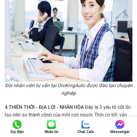
Đội nhân viên tư vấn tại OroKingAuto được đào tạo chuyên
nghiệp
4.THIÊN THỜI - ĐỊA LỢI - NHÂN HÒA
Đây là 3 yếu tố cốt lõi
tạo nên sự thành công của một con người. Thời cơ tốt, vận
số tốt kết hợp vị trí thuận lợi, nhưng nếu lòng người không
hòa hợp sẽ không thể tạo nên cơ đồ. Hiểu được tầm quan
Gọi điện
Nhắn tin
Chat Zalo
Messenger