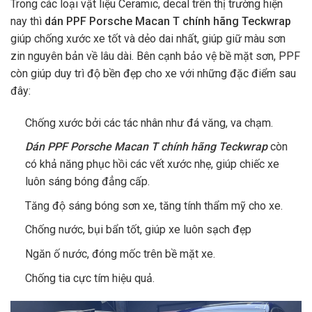
Trong các loại vật liệu Ceramic, decal trên thị trường hiện
nay thì
dán PPF
Porsche Macan T
chính hãng Teckwrap
giúp chống xước xe tốt và dẻo dai nhất, giúp giữ màu sơn
zin nguyên bản về lâu dài. Bên cạnh bảo vệ bề mặt sơn, PPF
còn giúp duy trì độ bền đẹp cho xe với những đặc điểm sau
đây:
Chống xước bởi các tác nhân như đá văng, va chạm.
Dán PPF Porsche Macan T chính hãng Teckwrap
còn
có khả năng phục hồi các vết xước nhẹ, giúp chiếc xe
luôn sáng bóng đẳng cấp.
Tăng độ sáng bóng sơn xe, tăng tính thẩm mỹ cho xe.
Chống nước, bụi bẩn tốt, giúp xe luôn sạch đẹp
Ngăn ố nước, đóng mốc trên bề mặt xe.
Chống tia cực tím hiệu quả.