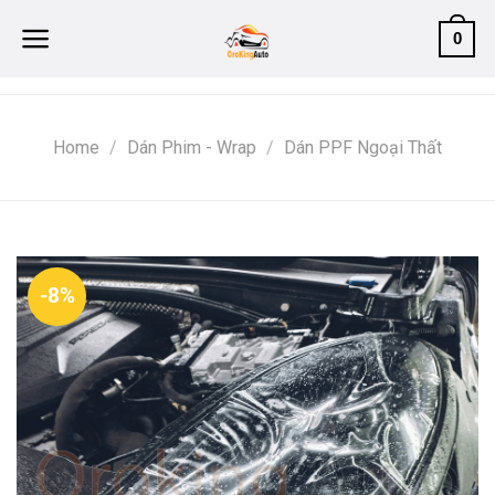
Skip
0
to
content
Home
/
Dán Phim - Wrap
/
Dán PPF Ngoại Thất
-8%