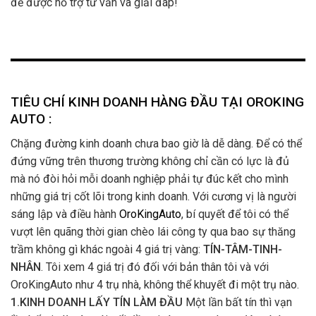
để được hỗ trợ tư vấn và giải đáp!
TIÊU CHÍ KINH DOANH HÀNG ĐẦU TẠI OROKING
AUTO :
Chặng đường kinh doanh chưa bao giờ là dễ dàng. Để có thể
đứng vững trên thương trường không chỉ cần có lực là đủ
mà nó đòi hỏi mỗi doanh nghiệp phải tự đúc kết cho mình
những giá trị cốt lõi trong kinh doanh. Với cương vị là người
sáng lập và điều hành
OroKingAuto
, bí quyết để tôi có thể
vượt lên quãng thời gian chèo lái công ty qua bao sự thăng
trầm không gì khác ngoài 4 giá trị vàng:
TÍN-TÂM-TINH-
NHÂN
. Tôi xem 4 giá trị đó đối với bản thân tôi và với
OroKingAuto như 4 trụ nhà, không thể khuyết đi một trụ nào.
1.KINH DOANH LẤY TÍN LÀM ĐẦU
Một lần bất tín thì vạn