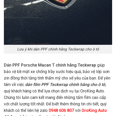
Lưu ý khi dán PPF chính hãng Teckwrap cho ô tô
Dán PPF Porsche Macan T chính hãng
Teckwrap
giúp
bảo vệ bề mặt xe chống trầy xước hiệu quả, bảo vệ lớp sơn
zin đồng thời tăng tính thẩm mỹ cho xế yêu của bạn. Để yên
tâm về việc
dán film PPF Teckwrap chính hãng cho ô tô
,
quý khách hàng có thể lựa chọn dịch vụ tại OroKing Auto.
Chúng tôi luôn cam kết mang đến những tấm film cao cấp
với chất lượng tốt nhất. Để biết thêm thông tin chi tiết, quý
khách có thể liên hệ zalo
0948 606 807
với
OroKing Auto