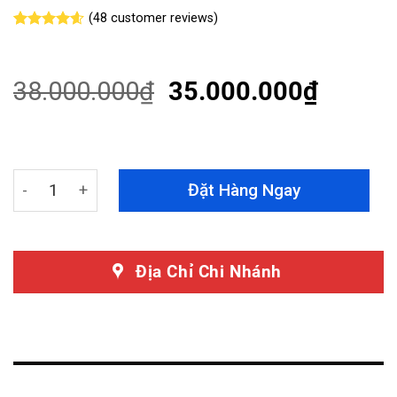
(
48
customer reviews)
Rated
48
4.54
out of 5
based on
customer
38.000.000
₫
35.000.000
₫
ratings
Dán PPF Porsche Cayenne S Coupé Chính Hãng Teckwra
Đặt Hàng Ngay
Địa Chỉ Chi Nhánh