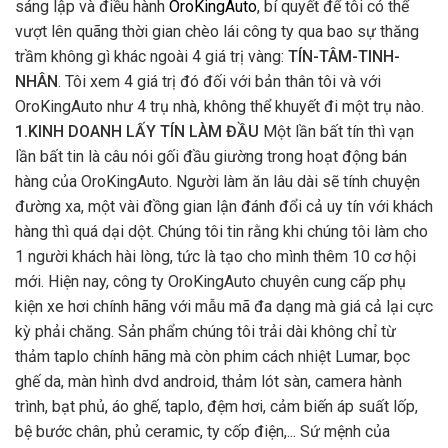
sáng lập và điều hành
OroKingAuto
, bí quyết để tôi có thể
vượt lên quãng thời gian chèo lái công ty qua bao sự thăng
trầm không gì khác ngoài 4 giá trị vàng:
TÍN-TÂM-TINH-
NHÂN
. Tôi xem 4 giá trị đó đối với bản thân tôi và với
OroKingAuto như 4 trụ nhà, không thể khuyết đi một trụ nào.
1.KINH DOANH LẤY TÍN LÀM ĐẦU
Một lần bất tín thì vạn
lần bất tin là câu nói gối đầu giường trong hoạt động bán
hàng của OroKingAuto. Người làm ăn lâu dài sẽ tính chuyện
đường xa, một vài đồng gian lận đánh đổi cả uy tín với khách
hàng thì quá dại dột. Chúng tôi tin rằng khi chúng tôi làm cho
1 người khách hài lòng, tức là tạo cho mình thêm 10 cơ hội
mới. Hiện nay, công ty OroKingAuto chuyên cung cấp phụ
kiện xe hơi chính hãng với mẫu mã đa dạng mà giá cả lại cực
kỳ phải chăng. Sản phẩm chúng tôi trải dài không chỉ từ
thảm taplo chính hãng mà còn phim cách nhiệt Lumar, bọc
ghế da, màn hình dvd android, thảm lót sàn, camera hành
trình, bạt phủ, áo ghế, taplo, đệm hơi, cảm biến áp suất lốp,
bệ bước chân, phủ ceramic, ty cốp điện,... Sứ mệnh của