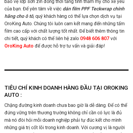
bảo vệ lớp sơn zin đồng thời tăng tính thẩm mỹ cho xế yêu
của bạn. Để yên tâm về việc
dán film PPF Teckwrap chính
hãng cho ô tô
, quý khách hàng có thể lựa chọn dịch vụ tại
OroKing Auto. Chúng tôi luôn cam kết mang đến những tấm
film cao cấp với chất lượng tốt nhất. Để biết thêm thông tin
chi tiết, quý khách có thể liên hệ zalo
0948 606 807
với
OroKing Auto
để được hỗ trợ tư vấn và giải đáp!
TIÊU CHÍ KINH DOANH HÀNG ĐẦU TẠI OROKING
AUTO :
Chặng đường kinh doanh chưa bao giờ là dễ dàng. Để có thể
đứng vững trên thương trường không chỉ cần có lực là đủ
mà nó đòi hỏi mỗi doanh nghiệp phải tự đúc kết cho mình
những giá trị cốt lõi trong kinh doanh. Với cương vị là người