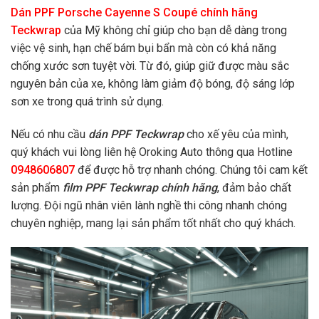
Dán PPF Porsche Cayenne S Coupé chính hãng
Teckwrap
của Mỹ không chỉ giúp cho bạn dễ dàng trong
việc vệ sinh, hạn chế bám bụi bẩn mà còn có khả năng
chống xước sơn tuyệt vời. Từ đó, giúp giữ được màu sắc
nguyên bản của xe, không làm giảm độ bóng, độ sáng lớp
sơn xe trong quá trình sử dụng.
Nếu có nhu cầu
dán PPF Teckwrap
cho xế yêu của mình,
quý khách vui lòng liên hệ Oroking Auto thông qua Hotline
0948606807
để được hỗ trợ nhanh chóng. Chúng tôi cam kết
sản phẩm
film PPF Teckwrap chính hãng
, đảm bảo chất
lượng. Đội ngũ nhân viên lành nghề thi công nhanh chóng
chuyên nghiệp, mang lại sản phẩm tốt nhất cho quý khách.