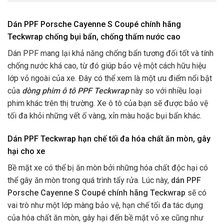
Dán PPF Porsche Cayenne S Coupé chính hãng
Teckwrap chống bụi bẩn, chống thấm nước cao
Dán PPF mang lại khả năng chống bẩn tương đối tốt và tính
chống nước khá cao, từ đó giúp bảo vệ một cách hữu hiệu
lớp vỏ ngoài của xe. Đây có thể xem là một ưu điểm nổi bật
của
dòng phim ô tô PPF Teckwrap
này so với nhiều loại
phim khác trên thị trường. Xe ô tô của bạn sẽ được bảo vệ
tối đa khỏi những vết ố vàng, xỉn màu hoặc bụi bẩn khác.
Dán PPF Teckwrap
hạn chế tối đa hóa chất ăn mòn, gây
hại cho xe
Bề mặt xe có thể bị ăn mòn bởi những hóa chất độc hại có
thể gây ăn mòn trong quá trình tẩy rửa. Lúc này,
dán PPF
Porsche Cayenne S Coupé chính hãng Teckwrap
sẽ có
vai trò như một lớp màng bảo vệ, hạn chế tối đa tác dụng
của hóa chất ăn mòn, gây hại đến bề mặt vỏ xe cũng như