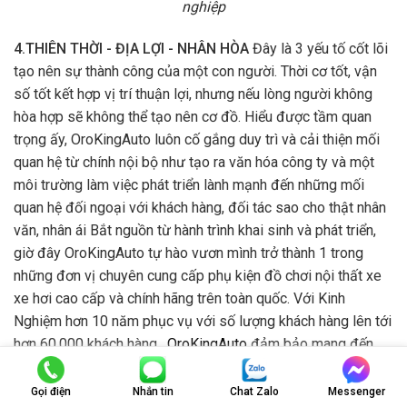
nghiệp
4.THIÊN THỜI - ĐỊA LỢI - NHÂN HÒA
Đây là 3 yếu tố cốt lõi
tạo nên sự thành công của một con người. Thời cơ tốt, vận
số tốt kết hợp vị trí thuận lợi, nhưng nếu lòng người không
hòa hợp sẽ không thể tạo nên cơ đồ. Hiểu được tầm quan
trọng ấy, OroKingAuto luôn cố gắng duy trì và cải thiện mối
quan hệ từ chính nội bộ như tạo ra văn hóa công ty và một
môi trường làm việc phát triển lành mạnh đến những mối
quan hệ đối ngoại với khách hàng, đối tác sao cho thật nhân
văn, nhân ái Bắt nguồn từ hành trình khai sinh và phát triển,
giờ đây OroKingAuto tự hào vươn mình trở thành 1 trong
những đơn vị chuyên cung cấp phụ kiện đồ chơi nội thất xe
xe hơi cao cấp và chính hãng trên toàn quốc. Với Kinh
Nghiệm hơn 10 năm phục vụ với số lượng khách hàng lên tới
hơn 60.000 khách hàng.
OroKingAuto
đảm bảo mang đến
cho bạn sản phảm và dịch vụ hàng đầu ngay cả với những
khách hàng khó tính nhất. Đừng chần chừ liên hệ ngay với
Gọi điện
Nhắn tin
Chat Zalo
Messenger