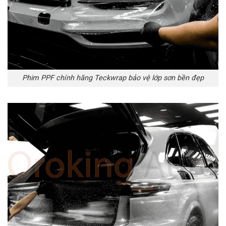
Phim PPF chính hãng Teckwrap bảo vệ lớp sơn bền đẹp