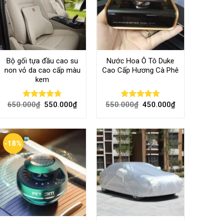
Bộ gối tựa đầu cao su
Nước Hoa Ô Tô Duke
non vỏ da cao cấp màu
Cao Cấp Hương Cà Phê
kem
650.000
₫
550.000
₫
550.000
₫
450.000
₫
Rated
4.70
Rated
4.70
out of 5
out of 5
-18%