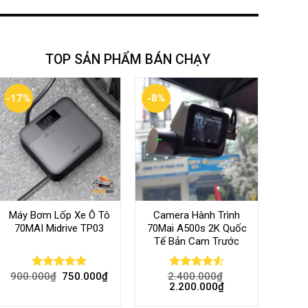
TOP SẢN PHẨM BÁN CHẠY
-17%
-8%
Máy Bơm Lốp Xe Ô Tô
Camera Hành Trình
70MAI Midrive TP03
70Mai A500s 2K Quốc
Tế Bản Cam Trước
900.000
₫
750.000
₫
2.400.000
₫
Rated
5.00
Rated
4.56
2.200.000
₫
out of 5
out of 5