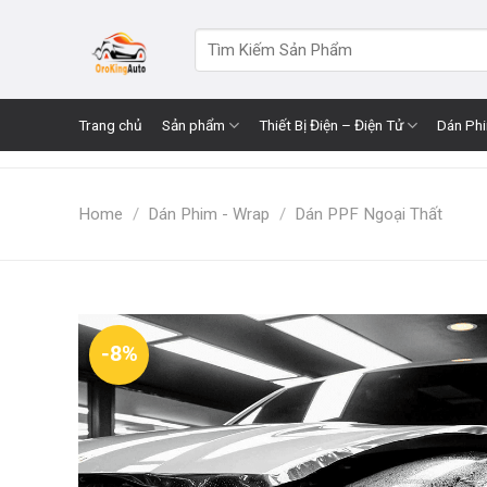
Skip
to
Search
for:
content
Trang chủ
Sản phẩm
Thiết Bị Điện – Điện Tử
Dán Ph
Home
/
Dán Phim - Wrap
/
Dán PPF Ngoại Thất
-8%