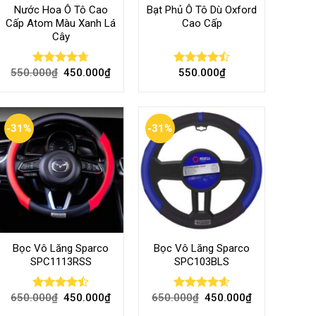
Nước Hoa Ô Tô Cao
Bạt Phủ Ô Tô Dù Oxford
Cấp Atom Màu Xanh Lá
Cao Cấp
Cây
550.000
₫
450.000
₫
550.000
₫
Rated
4.70
Rated
out of 5
4.50
out
of 5
-31%
-31%
Bọc Vô Lăng Sparco
Bọc Vô Lăng Sparco
SPC1113RSS
SPC103BLS
650.000
₫
450.000
₫
650.000
₫
450.000
₫
Rated
Rated
4.57
4.47
out
out of 5