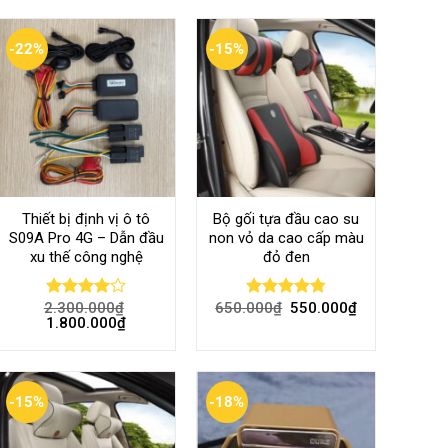
-22%
-15%
Thiết bị định vị ô tô
Bộ gối tựa đầu cao su
S09A Pro 4G – Dẫn đầu
non vỏ da cao cấp màu
xu thế công nghệ
đỏ đen
2.300.000
₫
650.000
₫
550.000
₫
Rated
Rated
4.80
1.800.000
₫
4.00
out
out of 5
of 5
-15%
-18%