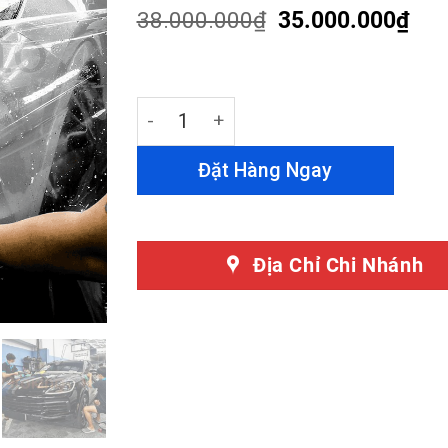
customer
38.000.000
₫
35.000.000
₫
ratings
Dán PPF Porsche Cayenne Chính Hãng
Đặt Hàng Ngay
Địa Chỉ Chi Nhánh