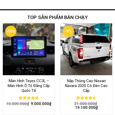
TOP SẢN PHẨM BÁN CHẠY
-10%
-9%
Màn Hình Teyes CC3L –
Nắp Thùng Cao Nissan
Màn Hình Ô Tô Đẳng Cấp
Navara 2020 Có Đèn Cao
Quốc Tế
Cấp
10.000.000
₫
9.000.000
₫
21.000.000
₫
Rated
4.68
Rated
4.52
19.100.000
₫
out of 5
out of 5