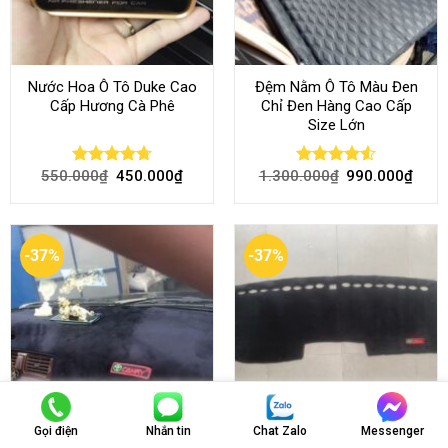
Nước Hoa Ô Tô Duke Cao
Đệm Nằm Ô Tô Màu Đen
Cấp Hương Cà Phê
Chỉ Đen Hàng Cao Cấp
Size Lớn
550.000
₫
450.000
₫
1.300.000
₫
990.000
₫
Rated
4.70
Rated
4.54
out of 5
out of 5
-37%
-37%
Gọi điện
Nhắn tin
Chat Zalo
Messenger