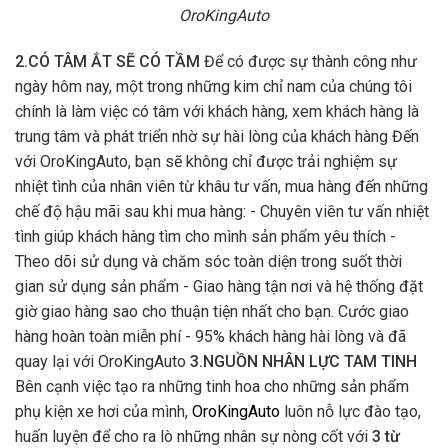
OroKingAuto
2.CÓ TÂM ẮT SẼ CÓ TẦM
Để có được sự thành công như
ngày hôm nay, một trong những kim chỉ nam của chúng tôi
chính là làm việc có tâm với khách hàng, xem khách hàng là
trung tâm và phát triển nhờ sự hài lòng của khách hàng Đến
với OroKingAuto, bạn sẽ không chỉ được trải nghiệm sự
nhiệt tình của nhân viên từ khâu tư vấn, mua hàng đến những
chế độ hậu mãi sau khi mua hàng: - Chuyên viên tư vấn nhiệt
tình giúp khách hàng tìm cho mình sản phẩm yêu thích -
Theo dõi sử dụng và chăm sóc toàn diện trong suốt thời
gian sử dụng sản phẩm - Giao hàng tận nơi và hệ thống đặt
giờ giao hàng sao cho thuận tiện nhất cho bạn. Cước giao
hàng hoàn toàn miễn phí - 95% khách hàng hài lòng và đã
quay lại với OroKingAuto
3.NGUỒN NHÂN LỰC TAM TINH
Bên cạnh việc tạo ra những tinh hoa cho những sản phẩm
phụ kiện xe hơi của mình,
OroKingAuto
luôn nỗ lực đào tạo,
huấn luyện để cho ra lò những nhân sự nòng cốt với
3 từ