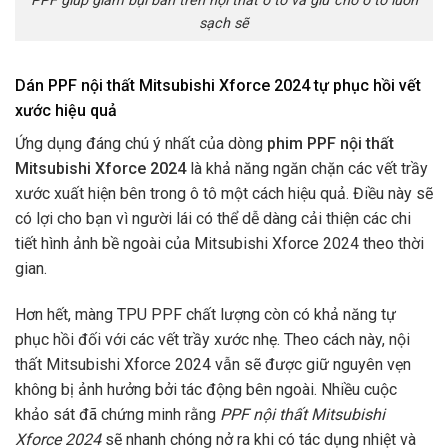
PPF giúp giảm bụi bẩn trên nội thất ô tô và giữ cho ô tô luôn
sạch sẽ
Dán PPF nội thất Mitsubishi Xforce 2024 tự phục hồi vết
xước hiệu quả
Ứng dụng đáng chú ý nhất của dòng
phim PPF nội thất
Mitsubishi Xforce 2024
là khả năng ngăn chặn các vết trầy
xước xuất hiện bên trong ô tô một cách hiệu quả. Điều này sẽ
có lợi cho bạn vì người lái có thể dễ dàng cải thiện các chi
tiết hình ảnh bề ngoài của Mitsubishi Xforce 2024 theo thời
gian.
Hơn hết, màng TPU PPF chất lượng còn có khả năng tự
phục hồi đối với các vết trầy xước nhẹ. Theo cách này, nội
thất Mitsubishi Xforce 2024 vẫn sẽ được giữ nguyên vẹn
không bị ảnh hưởng bởi tác động bên ngoài. Nhiều cuộc
khảo sát đã chứng minh rằng
PPF nội thất Mitsubishi
Xforce 2024
sẽ nhanh chóng nở ra khi có tác dụng nhiệt và