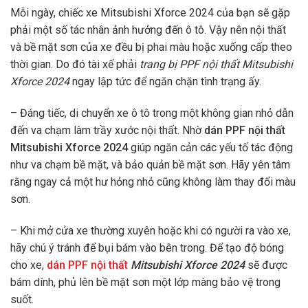
Mỗi ngày, chiếc xe Mitsubishi Xforce 2024 của bạn sẽ gặp
phải một số tác nhân ảnh hưởng đến ô tô. Vậy nên nội thất
và bề mặt sơn của xe đều bị phai màu hoặc xuống cấp theo
thời gian. Do đó tài xế phải
trang bị PPF nội thất Mitsubishi
Xforce 2024
ngay lập tức để ngăn chặn tình trạng ấy.
– Đáng tiếc, di chuyển xe ô tô trong một không gian nhỏ dẫn
đến va chạm làm trầy xước nội thất. Nhờ
dán PPF nội thất
Mitsubishi Xforce 2024
giúp ngăn cản các yếu tố tác động
như va chạm bề mặt, và bảo quản bề mặt sơn. Hãy yên tâm
rằng ngay cả một hư hỏng nhỏ cũng không làm thay đổi màu
sơn.
– Khi mở cửa xe thường xuyên hoặc khi có người ra vào xe,
hãy chú ý tránh để bụi bám vào bên trong. Để tạo độ bóng
cho xe,
dán PPF nội thất
Mitsubishi Xforce 2024
sẽ được
bám dính, phủ lên bề mặt sơn một lớp màng bảo vệ trong
suốt.