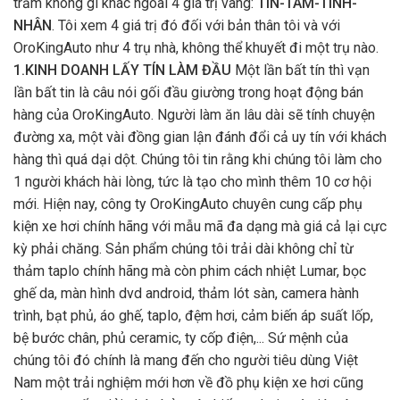
trầm không gì khác ngoài 4 giá trị vàng:
TÍN-TÂM-TINH-
NHÂN
. Tôi xem 4 giá trị đó đối với bản thân tôi và với
OroKingAuto như 4 trụ nhà, không thể khuyết đi một trụ nào.
1.KINH DOANH LẤY TÍN LÀM ĐẦU
Một lần bất tín thì vạn
lần bất tin là câu nói gối đầu giường trong hoạt động bán
hàng của OroKingAuto. Người làm ăn lâu dài sẽ tính chuyện
đường xa, một vài đồng gian lận đánh đổi cả uy tín với khách
hàng thì quá dại dột. Chúng tôi tin rằng khi chúng tôi làm cho
1 người khách hài lòng, tức là tạo cho mình thêm 10 cơ hội
mới. Hiện nay, công ty OroKingAuto chuyên cung cấp phụ
kiện xe hơi chính hãng với mẫu mã đa dạng mà giá cả lại cực
kỳ phải chăng. Sản phẩm chúng tôi trải dài không chỉ từ
thảm taplo chính hãng mà còn phim cách nhiệt Lumar, bọc
ghế da, màn hình dvd android, thảm lót sàn, camera hành
trình, bạt phủ, áo ghế, taplo, đệm hơi, cảm biến áp suất lốp,
bệ bước chân, phủ ceramic, ty cốp điện,... Sứ mệnh của
chúng tôi đó chính là mang đến cho người tiêu dùng Việt
Nam một trải nghiệm mới hơn về đồ phụ kiện xe hơi cũng