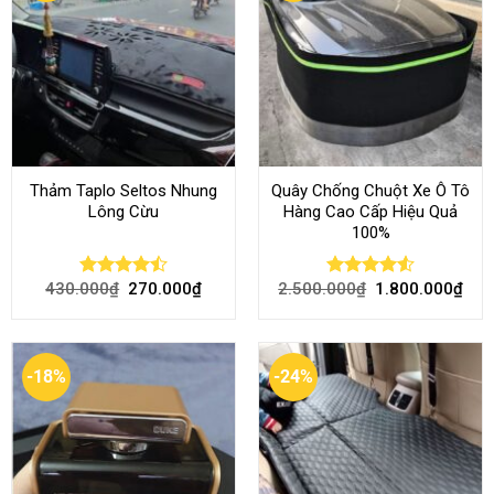
Thảm Taplo Seltos Nhung
Quây Chống Chuột Xe Ô Tô
Lông Cừu
Hàng Cao Cấp Hiệu Quả
100%
430.000
₫
270.000
₫
2.500.000
₫
1.800.000
₫
Rated
Rated
4.51
4.46
out
out of 5
of 5
-18%
-24%