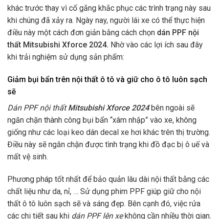
khác trước thay vì cố gắng khắc phục các trình trạng này sau
khi chúng đã xảy ra. Ngày nay, người lái xe có thể thực hiện
điều này một cách đơn giản bằng cách chọn
dán PPF nội
thất Mitsubishi Xforce 2024.
Nhờ vào các lợi ích sau đây
khi trải nghiệm sử dụng sản phẩm:
Giảm bụi bẩn trên nội thất ô tô và giữ cho ô tô luôn sạch
sẽ
Dán PPF nội thất
Mitsubishi Xforce 2024
bên ngoài sẽ
ngăn chặn thành công bụi bẩn “xâm nhập” vào xe, không
giống như các loại keo dán decal xe hơi khác trên thị trường.
Điều này sẽ ngăn chặn được tình trạng khi đồ đạc bị ô uế và
mất vệ sinh.
Phương pháp tốt nhất để bảo quản lâu dài nội thất bằng các
chất liệu như da, nỉ, … Sử dụng phim PPF giúp giữ cho nội
thất ô tô luôn sạch sẽ và sáng đẹp. Bên cạnh đó, việc rửa
các chi tiết sau khi
dán PPF lên xe
không cần nhiều thời gian.