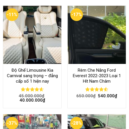
-11%
-17%
Độ Ghế Limousine Kia
Rèm Che Nắng Ford
Carnival sang trọng – đẳng
Everest 2022-2023 Loại 1
cấp số 1 hiện nay
Hít Nam Châm
45.000.000
₫
650.000
₫
540.000
₫
Rated
4.58
Rated
4.51
40.000.000
₫
out of 5
out of 5
-37%
-28%