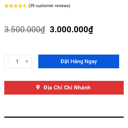
(
39
customer reviews)
Rated
39
4.51
out of 5
based on
customer
3.500.000
₫
3.000.000
₫
ratings
Dán PPF Nội Thất Mitsubishi Xforce 2024 quantity
Đặt Hàng Ngay
Địa Chỉ Chi Nhánh