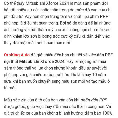
Có thể thấy Mitsubishi Xforce 2024 là một sản phẩm đòi
hỏi rất nhiều sự cân nhắc thận trọng do mức độ cao của chi
phí đầu tư. Vậy nên chọn trung tâm và chất liệu phim PPF
phù hợp là điều rất quan trọng. Bởi nó dễ dàng để lại những
ảnh hưởng về mặt thẩm mỹ cho xe, chẳng hạn như mùi keo
dính khiến lớp sơn bị bong tróc cực kỳ xấu xí, dẫn đến việc
thay đổi một màu sơn hoàn toàn mới.
OroKing Auto
đã giới thiệu đến bạn chi tiết về việc
dán PPF
nội thất Mitsubishi Xforce 2024.
Hãy là một người mua
sắm thông thái và lựa chọn những khoản đầu tư tuyệt vời
phù hợp với giá chiếc xe bạn sở hữu. Dù là 5 hay 10 năm
nữa, khi bạn muốn chuyển sang màu sơn mới và tạo mẫu ô
tô mới.
Màu sắc zin của ô tô của bạn vẫn còn khi
nhãn dán PPF
được gỡ bỏ, giúp việc thay đổi màu sắc thành công hơn. Và
giá trị chiếc xe của bạn không bị ảnh hưởng, đảm bảo 100%.