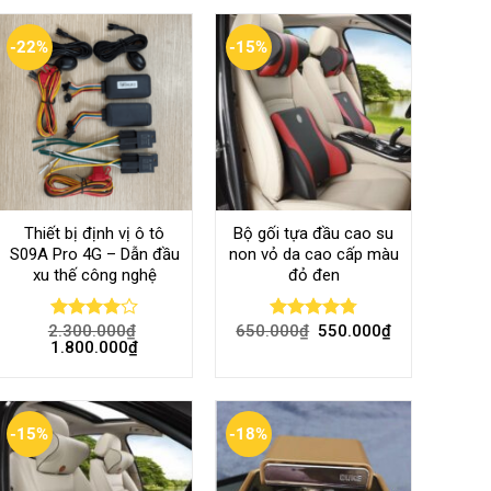
-22%
-15%
Thiết bị định vị ô tô
Bộ gối tựa đầu cao su
S09A Pro 4G – Dẫn đầu
non vỏ da cao cấp màu
xu thế công nghệ
đỏ đen
2.300.000
₫
650.000
₫
550.000
₫
Rated
Rated
4.80
1.800.000
₫
4.00
out
out of 5
of 5
-15%
-18%