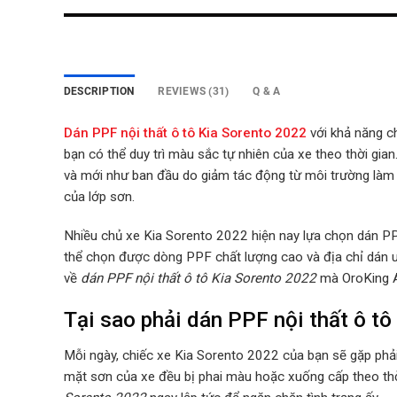
DESCRIPTION
REVIEWS (31)
Q & A
Dán PPF nội thất ô tô Kia Sorento 2022
với khả năng c
bạn có thể duy trì màu sắc tự nhiên của xe theo thời gi
và mới như ban đầu do giảm tác động từ môi trường là
của lớp sơn.
Nhiều chủ xe Kia Sorento 2022 hiện nay lựa chọn dán PPF 
thể chọn được dòng PPF chất lượng cao và địa chỉ dán uy t
về
dán PPF nội thất ô tô Kia Sorento 2022
mà OroKing A
Tại sao phải dán PPF nội thất ô t
Mỗi ngày, chiếc xe Kia Sorento 2022 của bạn sẽ gặp phải
mặt sơn của xe đều bị phai màu hoặc xuống cấp theo thời