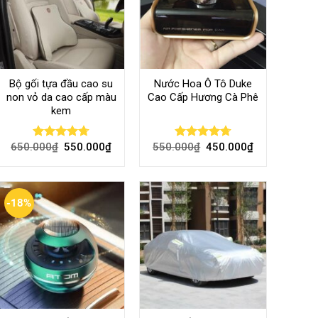
Bộ gối tựa đầu cao su
Nước Hoa Ô Tô Duke
non vỏ da cao cấp màu
Cao Cấp Hương Cà Phê
kem
650.000
₫
550.000
₫
550.000
₫
450.000
₫
Rated
4.70
Rated
4.70
out of 5
out of 5
-18%