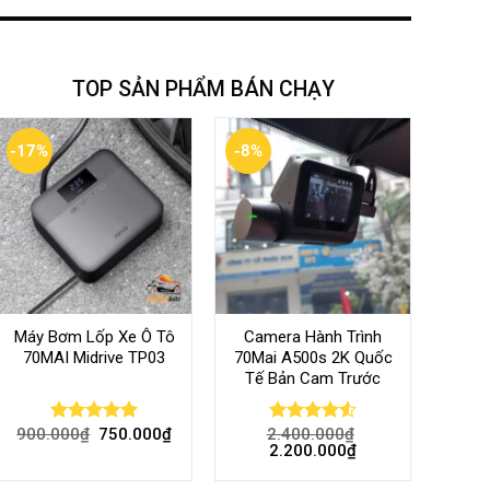
TOP SẢN PHẨM BÁN CHẠY
-17%
-8%
Máy Bơm Lốp Xe Ô Tô
Camera Hành Trình
70MAI Midrive TP03
70Mai A500s 2K Quốc
Tế Bản Cam Trước
900.000
₫
750.000
₫
2.400.000
₫
Rated
5.00
Rated
4.56
2.200.000
₫
out of 5
out of 5