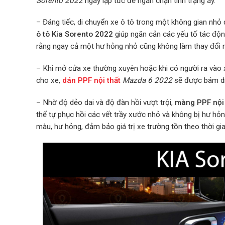
Sorento 2022
ngay lập tức để ngăn chặn tình trạng ấy.
– Đáng tiếc, di chuyển xe ô tô trong một không gian nhỏ
ô tô Kia Sorento 2022
giúp ngăn cản các yếu tố tác độ
rằng ngay cả một hư hỏng nhỏ cũng không làm thay đổi 
– Khi mở cửa xe thường xuyên hoặc khi có người ra vào x
cho xe,
dán PPF nội thất
Mazda 6 2022
sẽ được bám dí
– Nhờ độ dẻo dai và độ đàn hồi vượt trội,
màng PPF nội 
thể tự phục hồi các vết trầy xước nhỏ và không bị hư hỏn
màu, hư hỏng, đảm bảo giá trị xe trường tồn theo thời gi