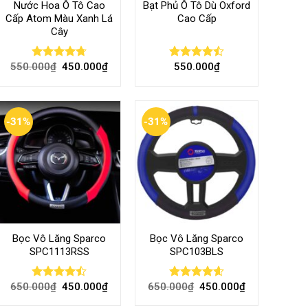
Nước Hoa Ô Tô Cao
Bạt Phủ Ô Tô Dù Oxford
Cấp Atom Màu Xanh Lá
Cao Cấp
Cây
550.000
₫
450.000
₫
550.000
₫
Rated
4.70
Rated
out of 5
4.50
out
of 5
-31%
-31%
Bọc Vô Lăng Sparco
Bọc Vô Lăng Sparco
SPC1113RSS
SPC103BLS
650.000
₫
450.000
₫
650.000
₫
450.000
₫
Rated
Rated
4.57
4.47
out
out of 5