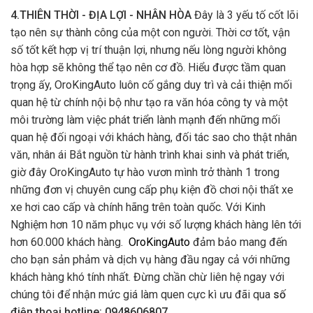
4.THIÊN THỜI - ĐỊA LỢI - NHÂN HÒA
Đây là 3 yếu tố cốt lõi
tạo nên sự thành công của một con người. Thời cơ tốt, vận
số tốt kết hợp vị trí thuận lợi, nhưng nếu lòng người không
hòa hợp sẽ không thể tạo nên cơ đồ. Hiểu được tầm quan
trọng ấy, OroKingAuto luôn cố gắng duy trì và cải thiện mối
quan hệ từ chính nội bộ như tạo ra văn hóa công ty và một
môi trường làm việc phát triển lành mạnh đến những mối
quan hệ đối ngoại với khách hàng, đối tác sao cho thật nhân
văn, nhân ái Bắt nguồn từ hành trình khai sinh và phát triển,
giờ đây OroKingAuto tự hào vươn mình trở thành 1 trong
những đơn vị chuyên cung cấp phụ kiện đồ chơi nội thất xe
xe hơi cao cấp và chính hãng trên toàn quốc. Với Kinh
Nghiệm hơn 10 năm phục vụ với số lượng khách hàng lên tới
hơn 60.000 khách hàng.
OroKingAuto
đảm bảo mang đến
cho bạn sản phảm và dịch vụ hàng đầu ngay cả với những
khách hàng khó tính nhất. Đừng chần chừ liên hệ ngay với
chúng tôi để nhận mức giá làm quen cực kì ưu đãi qua
số
điện thoại hotline: 0948606807