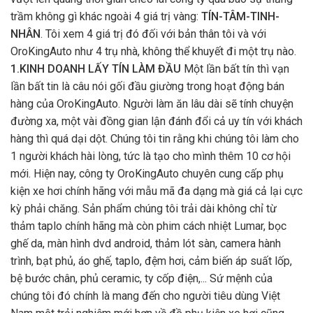
trầm không gì khác ngoài 4 giá trị vàng:
TÍN-TÂM-TINH-
NHÂN
. Tôi xem 4 giá trị đó đối với bản thân tôi và với
OroKingAuto như 4 trụ nhà, không thể khuyết đi một trụ nào.
1.KINH DOANH LẤY TÍN LÀM ĐẦU
Một lần bất tín thì vạn
lần bất tin là câu nói gối đầu giường trong hoạt động bán
hàng của OroKingAuto. Người làm ăn lâu dài sẽ tính chuyện
đường xa, một vài đồng gian lận đánh đổi cả uy tín với khách
hàng thì quá dại dột. Chúng tôi tin rằng khi chúng tôi làm cho
1 người khách hài lòng, tức là tạo cho mình thêm 10 cơ hội
mới. Hiện nay, công ty OroKingAuto chuyên cung cấp phụ
kiện xe hơi chính hãng với mẫu mã đa dạng mà giá cả lại cực
kỳ phải chăng. Sản phẩm chúng tôi trải dài không chỉ từ
thảm taplo chính hãng mà còn phim cách nhiệt Lumar, bọc
ghế da, màn hình dvd android, thảm lót sàn, camera hành
trình, bạt phủ, áo ghế, taplo, đệm hơi, cảm biến áp suất lốp,
bệ bước chân, phủ ceramic, ty cốp điện,... Sứ mệnh của
chúng tôi đó chính là mang đến cho người tiêu dùng Việt