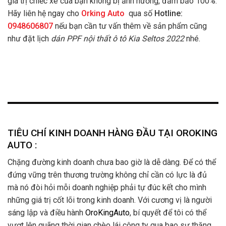
giá trị chiếc xe của bạn không bị ảnh hưởng, đảm bảo 100%.
Hãy liên hệ ngay cho
Orking Auto
qua số
Hotline:
0948606807
nếu bạn cần tư vấn thêm về sản phẩm cũng
như đặt lịch
dán PPF nội thất ô tô Kia Seltos 2022
nhé.
TIÊU CHÍ KINH DOANH HÀNG ĐẦU TẠI OROKING
AUTO :
Chặng đường kinh doanh chưa bao giờ là dễ dàng. Để có thể
đứng vững trên thương trường không chỉ cần có lực là đủ
mà nó đòi hỏi mỗi doanh nghiệp phải tự đúc kết cho mình
những giá trị cốt lõi trong kinh doanh. Với cương vị là người
sáng lập và điều hành
OroKingAuto
, bí quyết để tôi có thể
vượt lên quãng thời gian chèo lái công ty qua bao sự thăng