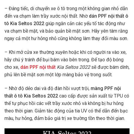
– Đáng tiếc, di chuyển xe ô tô trong một không gian nhỏ dẫn
đến va chạm làm trầy xước nội thất. Nhờ
dán PPF nội thất ô
tô Kia Seltos 2022
giúp ngăn cản các yếu tố tác động như
va chạm bề mặt, và bảo quản bề mặt sơn. Hãy yên tâm rằng
ngay cả một hư hỏng nhỏ cũng không làm thay đổi màu sơn.
– Khi mở cửa xe thường xuyên hoặc khi có người ra vào xe,
hãy chú ý tránh để bụi bám vào bên trong. Để tạo độ bóng
cho xe,
dán PPF nội thất
Kia Seltos 2022
sẽ được bám dính,
phủ lên bề mặt sơn một lớp màng bảo vệ trong suốt.
– Nhờ độ dẻo dai và độ đàn hồi vượt trội,
màng PPF nội
thất ô tô Kia Seltos 2022
cao cấp được sản xuất từ TPU có
thể tự phục hồi các vết trầy xước nhỏ và không bị hư hỏng
theo thời gian. Giảm tác động của tia UV có thể dẫn đến bạc
màu, hư hỏng, đảm bảo giá trị xe trường tồn theo thời gian.