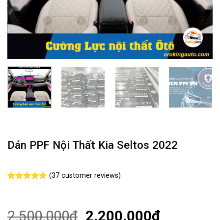
Dán PPF Nội Thất Kia Seltos 2022
(
37
customer reviews)
Rated
37
4.70
out of 5
based on
customer
2.500.000
₫
2.200.000
₫
ratings