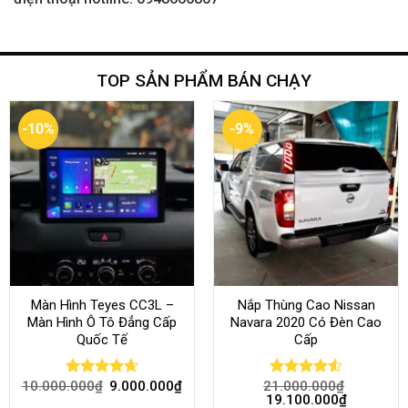
TOP SẢN PHẨM BÁN CHẠY
-10%
-9%
Màn Hình Teyes CC3L –
Nắp Thùng Cao Nissan
Màn Hình Ô Tô Đẳng Cấp
Navara 2020 Có Đèn Cao
Quốc Tế
Cấp
10.000.000
₫
9.000.000
₫
21.000.000
₫
Rated
4.68
Rated
4.52
19.100.000
₫
out of 5
out of 5