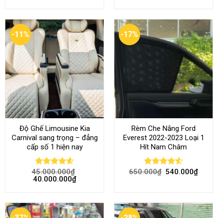
-11%
-17%
Độ Ghế Limousine Kia
Rèm Che Nắng Ford
Carnival sang trọng – đẳng
Everest 2022-2023 Loại 1
cấp số 1 hiện nay
Hít Nam Châm
45.000.000
₫
650.000
₫
540.000
₫
Rated
4.58
Rated
4.51
40.000.000
₫
out of 5
out of 5
-37%
-28%