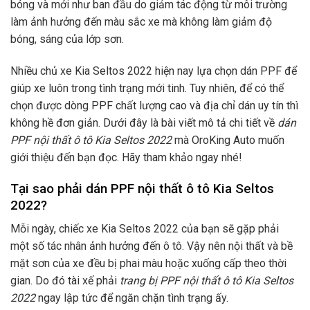
bóng và mới như ban đầu do giảm tác động từ môi trường
làm ảnh hưởng đến màu sắc xe mà không làm giảm độ
bóng, sáng của lớp sơn.
Nhiều chủ xe Kia Seltos 2022 hiện nay lựa chọn dán PPF để
giúp xe luôn trong tình trạng mới tinh. Tuy nhiên, để có thể
chọn được dòng PPF chất lượng cao và địa chỉ dán uy tín thì
không hề đơn giản. Dưới đây là bài viết mô tả chi tiết về
dán
PPF nội thất ô tô Kia Seltos 2022
mà OroKing Auto muốn
giới thiệu đến bạn đọc. Hãy tham khảo ngay nhé!
Tại sao phải dán PPF nội thất ô tô Kia Seltos
2022?
Mỗi ngày, chiếc xe Kia Seltos 2022 của bạn sẽ gặp phải
một số tác nhân ảnh hưởng đến ô tô. Vậy nên nội thất và bề
mặt sơn của xe đều bị phai màu hoặc xuống cấp theo thời
gian. Do đó tài xế phải
trang bị PPF nội thất ô tô Kia Seltos
2022
ngay lập tức để ngăn chặn tình trạng ấy.