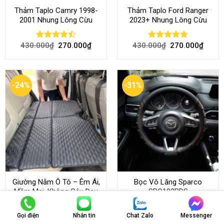
Thảm Taplo Camry 1998-
Thảm Taplo Ford Ranger
2001 Nhung Lông Cừu
2023+ Nhung Lông Cừu
430.000
₫
270.000
₫
430.000
₫
270.000
₫
Rated
Rated
4.80
4.50
out
out of 5
of 5
-24%
-31%
Giường Nằm Ô Tô – Êm Ái,
Bọc Vô Lăng Sparco
Mềm Mại, Không Gây Đau
SPC102RDS
Lưng Khi Sử Dụng
Gọi điện
Nhắn tin
Chat Zalo
Messenger