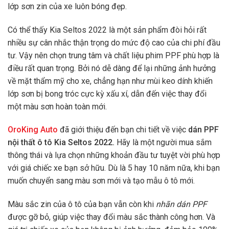
lớp sơn zin của xe luôn bóng đẹp.
Có thể thấy Kia Seltos 2022 là một sản phẩm đòi hỏi rất
nhiều sự cân nhắc thận trọng do mức độ cao của chi phí đầu
tư. Vậy nên chọn trung tâm và chất liệu phim PPF phù hợp là
điều rất quan trọng. Bởi nó dễ dàng để lại những ảnh hưởng
về mặt thẩm mỹ cho xe, chẳng hạn như mùi keo dính khiến
lớp sơn bị bong tróc cực kỳ xấu xí, dẫn đến việc thay đổi
một màu sơn hoàn toàn mới.
OroKing Auto
đã giới thiệu đến bạn chi tiết về việc
dán PPF
nội thất ô tô Kia Seltos 2022.
Hãy là một người mua sắm
thông thái và lựa chọn những khoản đầu tư tuyệt vời phù hợp
với giá chiếc xe bạn sở hữu. Dù là 5 hay 10 năm nữa, khi bạn
muốn chuyển sang màu sơn mới và tạo mẫu ô tô mới.
Màu sắc zin của ô tô của bạn vẫn còn khi
nhãn dán PPF
được gỡ bỏ, giúp việc thay đổi màu sắc thành công hơn. Và