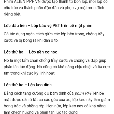
Phim ALIEN PPF VN được tạo thành từ bốn lớp, mỗi lớp có
cấu trúc và thành phần độc đáo và phục vụ một mục đích
riêng biệt.
Lớp đầu tiên – Lớp bảo vệ PET trên bề mặt phim
Có tác dụng ngăn cách giữa các lớp bên trong, chống trầy
xước và bị bong ra khi dán ô tô.
Lớp thứ hai – Lớp nền cơ học
Nó là một tấm chắn chống trầy xước và chống va đập giúp
phân tán tác động. Nó cũng có khả năng chịu nhiệt và tia cực
tím trong khi cực kỳ linh hoạt.
Lớp thứ ba – Lớp keo dính
Bằng cách tăng cường độ bám dính của
phim PPF
lên bề
mặt được dán ở tất cả các góc của xe, lớp keo này làm giảm
bong tróc và phồng rộp. Hơn nữa, lớp keo này có khả năng
làm chệch hướng và phân tán lực tác động.