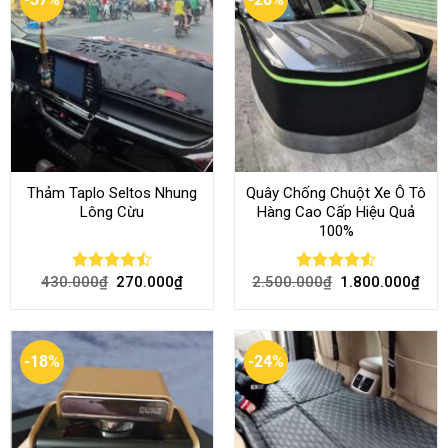
Thảm Taplo Seltos Nhung
Quây Chống Chuột Xe Ô Tô
Lông Cừu
Hàng Cao Cấp Hiệu Quả
100%
430.000
₫
270.000
₫
2.500.000
₫
1.800.000
₫
Rated
Rated
4.51
4.46
out
out of 5
of 5
-18%
-24%