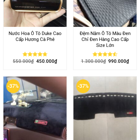
Nước Hoa Ô Tô Duke Cao
Đệm Nằm Ô Tô Màu Đen
Cấp Hương Cà Phê
Chỉ Đen Hàng Cao Cấp
Size Lớn
550.000
₫
450.000
₫
1.300.000
₫
990.000
₫
Rated
4.70
Rated
4.54
out of 5
out of 5
-37%
-37%