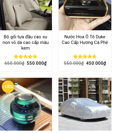
Bộ gối tựa đầu cao su
Nước Hoa Ô Tô Duke
non vỏ da cao cấp màu
Cao Cấp Hương Cà Phê
kem
650.000
₫
550.000
₫
550.000
₫
450.000
₫
Rated
4.70
Rated
4.70
out of 5
out of 5
-18%