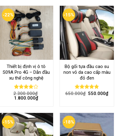
-22%
-15%
Thiết bị định vị ô tô
Bộ gối tựa đầu cao su
S09A Pro 4G – Dẫn đầu
non vỏ da cao cấp màu
xu thế công nghệ
đỏ đen
2.300.000
₫
650.000
₫
550.000
₫
Rated
Rated
4.80
1.800.000
₫
4.00
out
out of 5
of 5
-15%
-18%