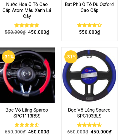
Nước Hoa Ô Tô Cao
Bạt Phủ Ô Tô Dù Oxford
Cấp Atom Màu Xanh Lá
Cao Cấp
Cây
550.000
₫
450.000
₫
550.000
₫
Rated
4.70
Rated
out of 5
4.50
out
of 5
-31%
-31%
Bọc Vô Lăng Sparco
Bọc Vô Lăng Sparco
SPC1113RSS
SPC103BLS
650.000
₫
450.000
₫
650.000
₫
450.000
₫
Rated
Rated
4.57
4.47
out
out of 5