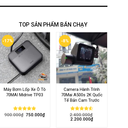
TOP SẢN PHẨM BÁN CHẠY
-17%
-8%
Máy Bơm Lốp Xe Ô Tô
Camera Hành Trình
70MAI Midrive TP03
70Mai A500s 2K Quốc
Tế Bản Cam Trước
900.000
₫
750.000
₫
2.400.000
₫
Rated
5.00
Rated
4.56
2.200.000
₫
out of 5
out of 5