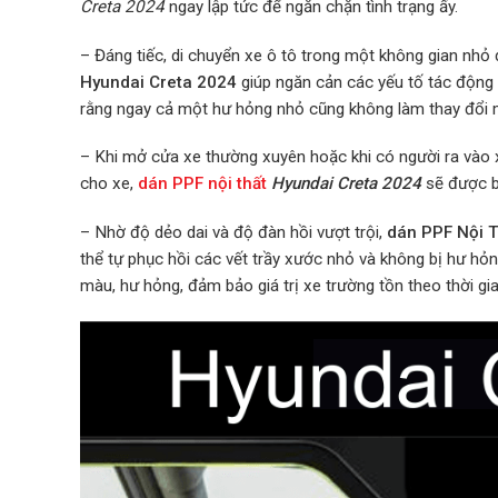
Creta 2024
ngay lập tức để ngăn chặn tình trạng ấy.
– Đáng tiếc, di chuyển xe ô tô trong một không gian nhỏ
Hyundai Creta 2024
giúp ngăn cản các yếu tố tác động
rằng ngay cả một hư hỏng nhỏ cũng không làm thay đổi 
– Khi mở cửa xe thường xuyên hoặc khi có người ra vào x
cho xe,
dán PPF nội thất
Hyundai Creta 2024
sẽ được b
– Nhờ độ dẻo dai và độ đàn hồi vượt trội,
dán PPF Nội T
thể tự phục hồi các vết trầy xước nhỏ và không bị hư hỏn
màu, hư hỏng, đảm bảo giá trị xe trường tồn theo thời gia