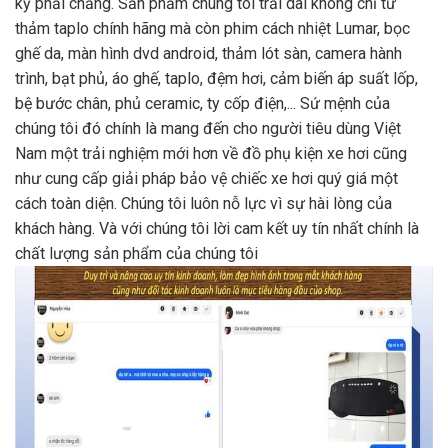
kỳ phải chăng. Sản phẩm chúng tôi trải dài không chỉ từ
thảm taplo chính hãng mà còn phim cách nhiệt Lumar, bọc
ghế da, màn hình dvd android, thảm lót sàn, camera hành
trình, bạt phủ, áo ghế, taplo, đệm hơi, cảm biến áp suất lốp,
bệ bước chân, phủ ceramic, ty cốp điện,... Sứ mệnh của
chúng tôi đó chính là mang đến cho người tiêu dùng Việt
Nam một trải nghiệm mới hơn về đồ phụ kiện xe hơi cũng
như cung cấp giải pháp bảo vệ chiếc xe hơi quý giá một
cách toàn diện. Chúng tôi luôn nỗ lực vì sự hài lòng của
khách hàng. Và với chúng tôi lời cam kết uy tín nhất chính là
chất lượng sản phẩm của chúng tôi