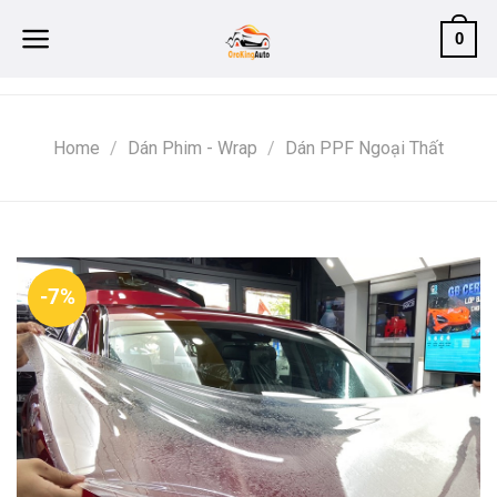
Skip
0
to
content
Home
/
Dán Phim - Wrap
/
Dán PPF Ngoại Thất
-7%