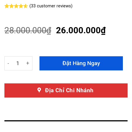
(
33
customer reviews)
Rated
33
4.55
out of 5
based on
customer
28.000.000
₫
26.000.000
₫
ratings
Dán PPF Mazda CX5 2024 Chính Hãng Xpro - Bảo Vệ Sơn
Đặt Hàng Ngay
Địa Chỉ Chi Nhánh