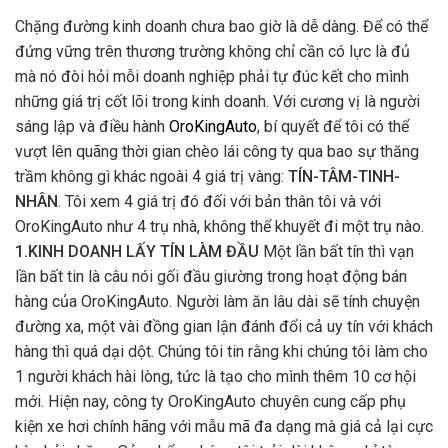
Chặng đường kinh doanh chưa bao giờ là dễ dàng. Để có thể
đứng vững trên thương trường không chỉ cần có lực là đủ
mà nó đòi hỏi mỗi doanh nghiệp phải tự đúc kết cho mình
những giá trị cốt lõi trong kinh doanh. Với cương vị là người
sáng lập và điều hành
OroKingAuto
, bí quyết để tôi có thể
vượt lên quãng thời gian chèo lái công ty qua bao sự thăng
trầm không gì khác ngoài 4 giá trị vàng:
TÍN-TÂM-TINH-
NHÂN
. Tôi xem 4 giá trị đó đối với bản thân tôi và với
OroKingAuto như 4 trụ nhà, không thể khuyết đi một trụ nào.
1.KINH DOANH LẤY TÍN LÀM ĐẦU
Một lần bất tín thì vạn
lần bất tin là câu nói gối đầu giường trong hoạt động bán
hàng của OroKingAuto. Người làm ăn lâu dài sẽ tính chuyện
đường xa, một vài đồng gian lận đánh đổi cả uy tín với khách
hàng thì quá dại dột. Chúng tôi tin rằng khi chúng tôi làm cho
1 người khách hài lòng, tức là tạo cho mình thêm 10 cơ hội
mới. Hiện nay, công ty OroKingAuto chuyên cung cấp phụ
kiện xe hơi chính hãng với mẫu mã đa dạng mà giá cả lại cực