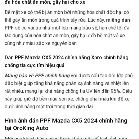
đa hóa chất ăn mòn, gây hại cho xe
Bề mặt xe có thể bị ăn mòn bởi những hóa chất độc hại có
thể gây ăn mòn trong quá trình tẩy rửa. Lúc này,
miếng dán
PPF
sẽ có vai trò như một lớp màng bảo vệ, hạn chế tối đa
tác dụng của hóa chất ăn mòn, gây hại đến bề mặt vỏ xe
cũng như màu sắc xe nguyên bản.
Dán PPF Mazda CX5 2024 chính hãng Xpro chính hãng
chống tia cực tím hiệu quả
Màng bảo vệ PPF chính hãng
với được cấu tạo bởi lớp phủ
đặc biệt giúp tăng khả năng phản xạ ánh nắng và nhiệt lên
rất nhiều, mang lại khả năng chống tia UV lên đến 95%. Điều
này giúp giữ độ bền màu sơn xe, chống phai màu khi để xe
dưới ánh nắng mặt trời trong thời gian dài.
Hình ảnh dán PPF Mazda CX5 2024 chính hãng
tại OroKing Auto
Mời quý khách hàng cùng tham khảo một số hình ảnh
dán