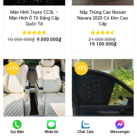
Màn Hình Teyes CC3L –
Nắp Thùng Cao Nissan
Màn Hình Ô Tô Đẳng Cấp
Navara 2020 Có Đèn Cao
Quốc Tế
Cấp
10.000.000
₫
9.000.000
₫
21.000.000
₫
Rated
4.68
Rated
4.52
19.100.000
₫
out of 5
out of 5
-11%
-17%
Độ Ghế Limousine Kia
Rèm Che Nắng Ford
Gọi điện
Nhắn tin
Chat Zalo
Messenger
Carnival sang trọng – đẳng
Everest 2022-2023 Loại 1