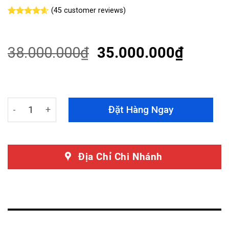
(
45
customer reviews)
Rated
45
4.58
out of 5
based on
customer
38.000.000
₫
35.000.000
₫
ratings
Dán PPF BMW 740Li Pure Excellence Chính Hãng Teckw
Đặt Hàng Ngay
Địa Chỉ Chi Nhánh