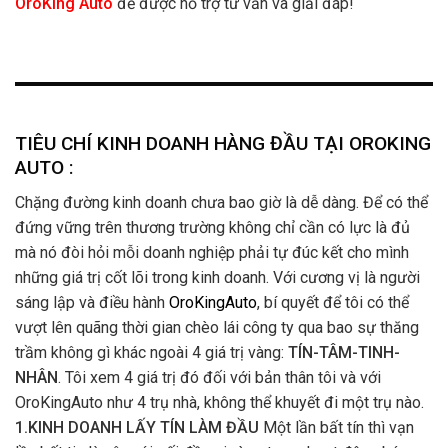
OroKing Auto
để được hỗ trợ tư vấn và giải đáp!
TIÊU CHÍ KINH DOANH HÀNG ĐẦU TẠI OROKING
AUTO :
Chặng đường kinh doanh chưa bao giờ là dễ dàng. Để có thể
đứng vững trên thương trường không chỉ cần có lực là đủ
mà nó đòi hỏi mỗi doanh nghiệp phải tự đúc kết cho mình
những giá trị cốt lõi trong kinh doanh. Với cương vị là người
sáng lập và điều hành
OroKingAuto
, bí quyết để tôi có thể
vượt lên quãng thời gian chèo lái công ty qua bao sự thăng
trầm không gì khác ngoài 4 giá trị vàng:
TÍN-TÂM-TINH-
NHÂN
. Tôi xem 4 giá trị đó đối với bản thân tôi và với
OroKingAuto như 4 trụ nhà, không thể khuyết đi một trụ nào.
1.KINH DOANH LẤY TÍN LÀM ĐẦU
Một lần bất tín thì vạn