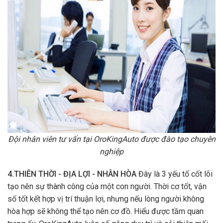
Đội nhân viên tư vấn tại OroKingAuto được đào tạo chuyên
nghiệp
4.THIÊN THỜI - ĐỊA LỢI - NHÂN HÒA
Đây là 3 yếu tố cốt lõi
tạo nên sự thành công của một con người. Thời cơ tốt, vận
số tốt kết hợp vị trí thuận lợi, nhưng nếu lòng người không
hòa hợp sẽ không thể tạo nên cơ đồ. Hiểu được tầm quan