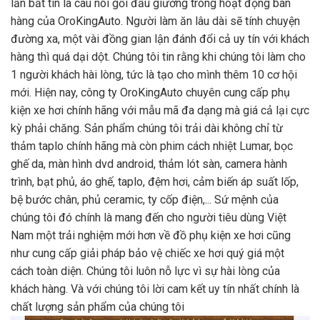
lần bất tin là câu nói gối đầu giường trong hoạt động bán
hàng của OroKingAuto. Người làm ăn lâu dài sẽ tính chuyện
đường xa, một vài đồng gian lận đánh đổi cả uy tín với khách
hàng thì quá dại dột. Chúng tôi tin rằng khi chúng tôi làm cho
1 người khách hài lòng, tức là tạo cho mình thêm 10 cơ hội
mới. Hiện nay, công ty OroKingAuto chuyên cung cấp phụ
kiện xe hơi chính hãng với mẫu mã đa dạng mà giá cả lại cực
kỳ phải chăng. Sản phẩm chúng tôi trải dài không chỉ từ
thảm taplo chính hãng mà còn phim cách nhiệt Lumar, bọc
ghế da, màn hình dvd android, thảm lót sàn, camera hành
trình, bạt phủ, áo ghế, taplo, đệm hơi, cảm biến áp suất lốp,
bệ bước chân, phủ ceramic, ty cốp điện,... Sứ mệnh của
chúng tôi đó chính là mang đến cho người tiêu dùng Việt
Nam một trải nghiệm mới hơn về đồ phụ kiện xe hơi cũng
như cung cấp giải pháp bảo vệ chiếc xe hơi quý giá một
cách toàn diện. Chúng tôi luôn nỗ lực vì sự hài lòng của
khách hàng. Và với chúng tôi lời cam kết uy tín nhất chính là
chất lượng sản phẩm của chúng tôi