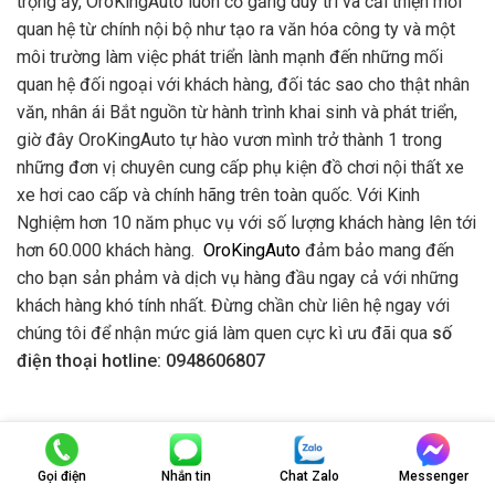
trọng ấy, OroKingAuto luôn cố gắng duy trì và cải thiện mối
quan hệ từ chính nội bộ như tạo ra văn hóa công ty và một
môi trường làm việc phát triển lành mạnh đến những mối
quan hệ đối ngoại với khách hàng, đối tác sao cho thật nhân
văn, nhân ái Bắt nguồn từ hành trình khai sinh và phát triển,
giờ đây OroKingAuto tự hào vươn mình trở thành 1 trong
những đơn vị chuyên cung cấp phụ kiện đồ chơi nội thất xe
xe hơi cao cấp và chính hãng trên toàn quốc. Với Kinh
Nghiệm hơn 10 năm phục vụ với số lượng khách hàng lên tới
hơn 60.000 khách hàng.
OroKingAuto
đảm bảo mang đến
cho bạn sản phảm và dịch vụ hàng đầu ngay cả với những
khách hàng khó tính nhất. Đừng chần chừ liên hệ ngay với
chúng tôi để nhận mức giá làm quen cực kì ưu đãi qua
số
điện thoại hotline: 0948606807
TOP SẢN PHẨM BÁN CHẠY
Gọi điện
Nhắn tin
Chat Zalo
Messenger