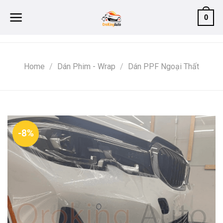
Skip
0
to
content
Home
/
Dán Phim - Wrap
/
Dán PPF Ngoại Thất
-8%