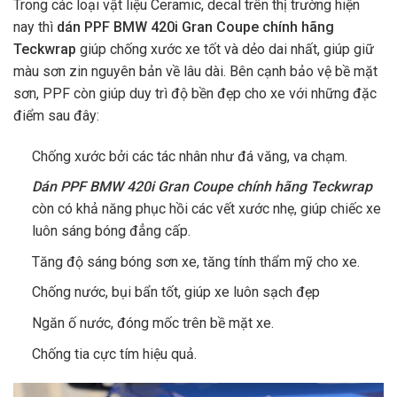
Trong các loại vật liệu Ceramic, decal trên thị trường hiện
nay thì
dán PPF
BMW 420i Gran Coupe
chính hãng
Teckwrap
giúp chống xước xe tốt và dẻo dai nhất, giúp giữ
màu sơn zin nguyên bản về lâu dài. Bên cạnh bảo vệ bề mặt
sơn, PPF còn giúp duy trì độ bền đẹp cho xe với những đặc
điểm sau đây:
Chống xước bởi các tác nhân như đá văng, va chạm.
Dán PPF BMW 420i Gran Coupe chính hãng Teckwrap
còn có khả năng phục hồi các vết xước nhẹ, giúp chiếc xe
luôn sáng bóng đẳng cấp.
Tăng độ sáng bóng sơn xe, tăng tính thẩm mỹ cho xe.
Chống nước, bụi bẩn tốt, giúp xe luôn sạch đẹp
Ngăn ố nước, đóng mốc trên bề mặt xe.
Chống tia cực tím hiệu quả.