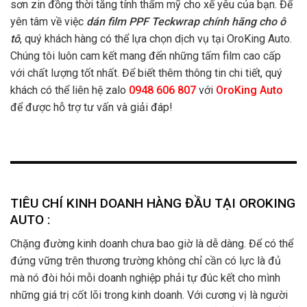
sơn zin đồng thời tăng tính thẩm mỹ cho xế yêu của bạn. Để
yên tâm về việc
dán film PPF Teckwrap chính hãng cho ô
tô
, quý khách hàng có thể lựa chọn dịch vụ tại OroKing Auto.
Chúng tôi luôn cam kết mang đến những tấm film cao cấp
với chất lượng tốt nhất. Để biết thêm thông tin chi tiết, quý
khách có thể liên hệ zalo
0948 606 807
với
OroKing Auto
để được hỗ trợ tư vấn và giải đáp!
TIÊU CHÍ KINH DOANH HÀNG ĐẦU TẠI OROKING
AUTO :
Chặng đường kinh doanh chưa bao giờ là dễ dàng. Để có thể
đứng vững trên thương trường không chỉ cần có lực là đủ
mà nó đòi hỏi mỗi doanh nghiệp phải tự đúc kết cho mình
những giá trị cốt lõi trong kinh doanh. Với cương vị là người