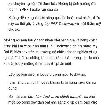
xe chuyên nghiệp để đảm bảo không bị ảnh hưởng đến
lớp film PPF Teckwrap
của xe.
Không để xe ngoài trời nắng quá lâu hoặc quá nhiều, điều
này có thể gây ô vàng
lớp PPF Teckwrap
và mất thẩm mỹ
cho xe.
Mọi người nên lưu ý cách nhận biết hàng giả và hàng chính
hãng khi lựa chọn
dán film PPF Teckwrap chính hãng Mỹ
.
Bởi lẽ, hiện nay trên thị trường có nhiều doanh nghiệp vì vụ
lợi mà đã bán ra những tấm film kém chất lượng, do đó chủ
xe cần lưu ý những điểm sau để phân biệt:
Lớp lót bên dưới in Logo thương hiệu Teckwrap.
Khả năng bám dính tốt,và không lo bị bung mép khi sử
dụng.
Bề mặt của
tấm film Teckwrap chính hãng
được phủ
một lớp bóng dày dặn bắt ánh sáng, giúp đảm bảo việc