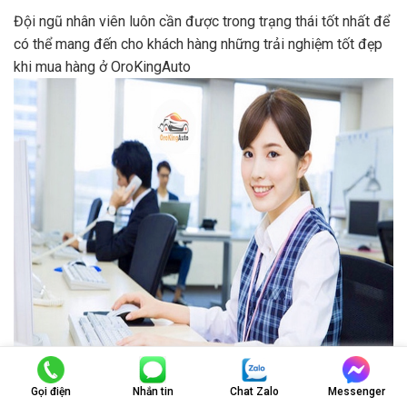
Đội ngũ nhân viên luôn cần được trong trạng thái tốt nhất để
có thể mang đến cho khách hàng những trải nghiệm tốt đẹp
khi mua hàng ở OroKingAuto
Đội nhân viên tư vấn tại OroKingAuto được đào tạo chuyên
Gọi điện
Nhắn tin
Chat Zalo
Messenger