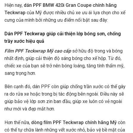
Hiện nay,
dán PPF BMW 420i Gran Coupe chính hãng
Teckwrap
của Mỹ được nhiều chủ xe ưu ái lựa chọn cho xế
cưng của mình bởi những ưu điểm nổi bật sau đây:
Dán PPF Teckwrap giúp cải thiện lớp bóng sơn, chống
trầy xước hiệu quả
Film PPF Teckwrap Mỹ cao cấp
sở hữu độ trong và bóng
nhất định, giúp cải thiện độ sáng bóng cho xế hộp. Từ đó,
chiếc xe của bạn sẽ trở nên bóng loáng, tăng tính thẩm mỹ,
sang trọng hơn.
Bên cạnh đó, dán PPF còn giúp chống trần xước có thể gây
ra do rửa xe hoặc trong bị tác động bên ngoài. Điều này sẽ
giúp bảo vệ lớp sơn zin ban đầu, giúp xe luôn có vẻ ngoài
như mới và đẹp mắt hơn.
Hơn thế nữa,
dòng film PPF Teckwrap chính hãng Mỹ
còn
có thể tự chữa lành những vết xước nhỏ, bảo vệ bề mặt của