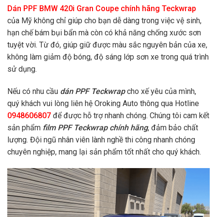
Dán PPF BMW 420i Gran Coupe chính hãng Teckwrap
của Mỹ không chỉ giúp cho bạn dễ dàng trong việc vệ sinh,
hạn chế bám bụi bẩn mà còn có khả năng chống xước sơn
tuyệt vời. Từ đó, giúp giữ được màu sắc nguyên bản của xe,
không làm giảm độ bóng, độ sáng lớp sơn xe trong quá trình
sử dụng.
Nếu có nhu cầu
dán PPF Teckwrap
cho xế yêu của mình,
quý khách vui lòng liên hệ Oroking Auto thông qua Hotline
0948606807
để được hỗ trợ nhanh chóng. Chúng tôi cam kết
sản phẩm
film PPF Teckwrap chính hãng
, đảm bảo chất
lượng. Đội ngũ nhân viên lành nghề thi công nhanh chóng
chuyên nghiệp, mang lại sản phẩm tốt nhất cho quý khách.