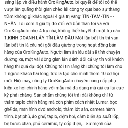
sáng lập và điều hành
OroKingAuto
, bí quyết để tôi có thể
vượt lên quãng thời gian chèo lái công ty qua bao sự thăng
trầm không gì khác ngoài 4 giá trị vàng:
TÍN-TÂM-TINH-
NHÂN
. Tôi xem 4 giá trị đó đối với bản thân tôi và với
OroKingAuto như 4 trụ nhà, không thể khuyết đi một trụ nào.
1.KINH DOANH LẤY TÍN LÀM ĐẦU
Một lần bất tín thì vạn
lần bất tin là câu nói gối đầu giường trong hoạt động bán
hàng của OroKingAuto. Người làm ăn lâu dài sẽ tính chuyện
đường xa, một vài đồng gian lận đánh đổi cả uy tín với khách
hàng thì quá dại dột. Chúng tôi tin rằng khi chúng tôi làm cho
1 người khách hài lòng, tức là tạo cho mình thêm 10 cơ hội
mới. Hiện nay, công ty OroKingAuto chuyên cung cấp phụ
kiện xe hơi chính hãng với mẫu mã đa dạng mà giá cả lại cực
kỳ phải chăng. Sản phẩm chúng tôi trải dài không chỉ từ
thảm taplo chính hãng mà còn phim cách nhiệt Lumar, bọc
ghế da, màn hình dvd android, thảm lót sàn, camera hành
trình, bạt phủ, áo ghế, taplo, đệm hơi, cảm biến áp suất lốp,
bệ bước chân, phủ ceramic, ty cốp điện,... Sứ mệnh của