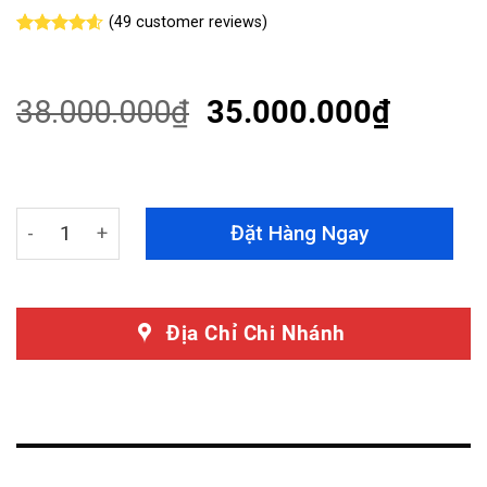
(
49
customer reviews)
Rated
49
4.55
out of 5
based on
customer
38.000.000
₫
35.000.000
₫
ratings
Dán PPF BMW 420i Gran Coupe Chính Hãng Teckwrap q
Đặt Hàng Ngay
Địa Chỉ Chi Nhánh