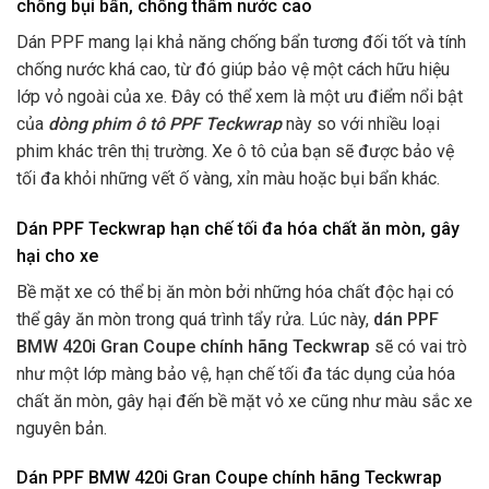
chống bụi bẩn, chống thấm nước cao
Dán PPF mang lại khả năng chống bẩn tương đối tốt và tính
chống nước khá cao, từ đó giúp bảo vệ một cách hữu hiệu
lớp vỏ ngoài của xe. Đây có thể xem là một ưu điểm nổi bật
của
dòng phim ô tô PPF Teckwrap
này so với nhiều loại
phim khác trên thị trường. Xe ô tô của bạn sẽ được bảo vệ
tối đa khỏi những vết ố vàng, xỉn màu hoặc bụi bẩn khác.
Dán PPF Teckwrap
hạn chế tối đa hóa chất ăn mòn, gây
hại cho xe
Bề mặt xe có thể bị ăn mòn bởi những hóa chất độc hại có
thể gây ăn mòn trong quá trình tẩy rửa. Lúc này,
dán PPF
BMW 420i Gran Coupe chính hãng Teckwrap
sẽ có vai trò
như một lớp màng bảo vệ, hạn chế tối đa tác dụng của hóa
chất ăn mòn, gây hại đến bề mặt vỏ xe cũng như màu sắc xe
nguyên bản.
Dán PPF BMW 420i Gran Coupe chính hãng Teckwrap