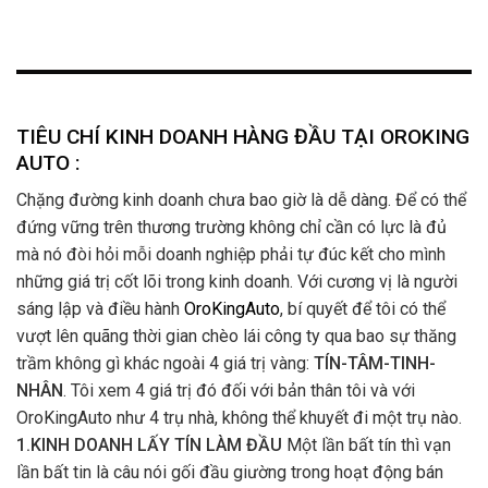
TIÊU CHÍ KINH DOANH HÀNG ĐẦU TẠI OROKING
AUTO :
Chặng đường kinh doanh chưa bao giờ là dễ dàng. Để có thể
đứng vững trên thương trường không chỉ cần có lực là đủ
mà nó đòi hỏi mỗi doanh nghiệp phải tự đúc kết cho mình
những giá trị cốt lõi trong kinh doanh. Với cương vị là người
sáng lập và điều hành
OroKingAuto
, bí quyết để tôi có thể
vượt lên quãng thời gian chèo lái công ty qua bao sự thăng
trầm không gì khác ngoài 4 giá trị vàng:
TÍN-TÂM-TINH-
NHÂN
. Tôi xem 4 giá trị đó đối với bản thân tôi và với
OroKingAuto như 4 trụ nhà, không thể khuyết đi một trụ nào.
1.KINH DOANH LẤY TÍN LÀM ĐẦU
Một lần bất tín thì vạn
lần bất tin là câu nói gối đầu giường trong hoạt động bán