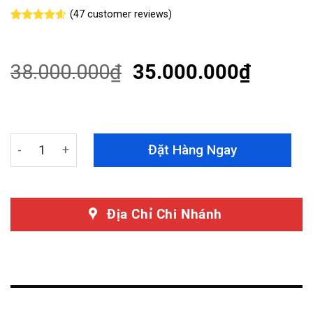
(
47
customer reviews)
Rated
47
4.55
out of 5
based on
customer
38.000.000
₫
35.000.000
₫
ratings
Dán PPF Bentley Flying Spur Speed Chính Hãng Teckwra
Đặt Hàng Ngay
Địa Chỉ Chi Nhánh