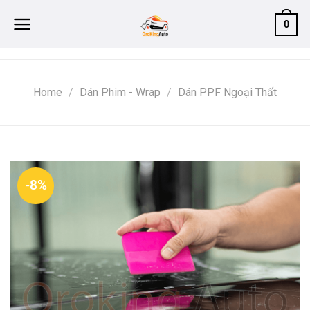
Skip
0
to
content
Home
/
Dán Phim - Wrap
/
Dán PPF Ngoại Thất
-8%