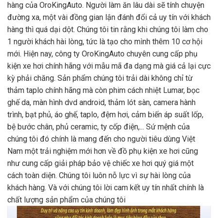
hàng của OroKingAuto. Người làm ăn lâu dài sẽ tính chuyện
đường xa, một vài đồng gian lận đánh đổi cả uy tín với khách
hàng thì quá dại dột. Chúng tôi tin rằng khi chúng tôi làm cho
1 người khách hài lòng, tức là tạo cho mình thêm 10 cơ hội
mới. Hiện nay, công ty OroKingAuto chuyên cung cấp phụ
kiện xe hơi chính hãng với mẫu mã đa dạng mà giá cả lại cực
kỳ phải chăng. Sản phẩm chúng tôi trải dài không chỉ từ
thảm taplo chính hãng mà còn phim cách nhiệt Lumar, bọc
ghế da, màn hình dvd android, thảm lót sàn, camera hành
trình, bạt phủ, áo ghế, taplo, đệm hơi, cảm biến áp suất lốp,
bệ bước chân, phủ ceramic, ty cốp điện,... Sứ mệnh của
chúng tôi đó chính là mang đến cho người tiêu dùng Việt
Nam một trải nghiệm mới hơn về đồ phụ kiện xe hơi cũng
như cung cấp giải pháp bảo vệ chiếc xe hơi quý giá một
cách toàn diện. Chúng tôi luôn nỗ lực vì sự hài lòng của
khách hàng. Và với chúng tôi lời cam kết uy tín nhất chính là
chất lượng sản phẩm của chúng tôi