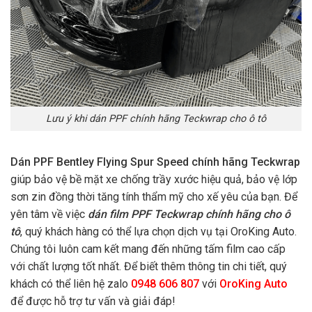
Lưu ý khi dán PPF chính hãng Teckwrap cho ô tô
Dán PPF Bentley Flying Spur Speed chính hãng
Teckwrap
giúp bảo vệ bề mặt xe chống trầy xước hiệu quả, bảo vệ lớp
sơn zin đồng thời tăng tính thẩm mỹ cho xế yêu của bạn. Để
yên tâm về việc
dán film PPF Teckwrap chính hãng cho ô
tô
, quý khách hàng có thể lựa chọn dịch vụ tại OroKing Auto.
Chúng tôi luôn cam kết mang đến những tấm film cao cấp
với chất lượng tốt nhất. Để biết thêm thông tin chi tiết, quý
khách có thể liên hệ zalo
0948 606 807
với
OroKing Auto
để được hỗ trợ tư vấn và giải đáp!