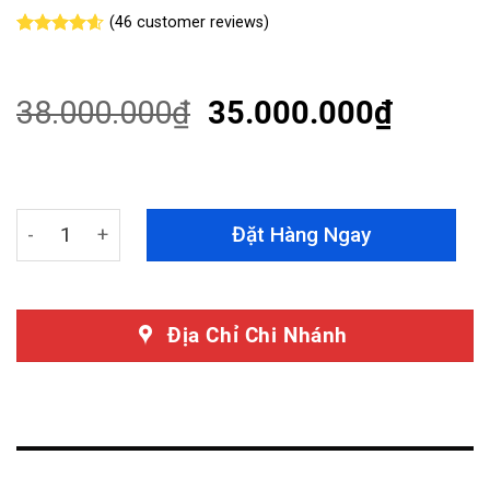
(
46
customer reviews)
Rated
46
4.57
out of 5
based on
customer
38.000.000
₫
35.000.000
₫
ratings
Dán PPF Audi Q3 Sportback Chính Hãng Teckwrap quant
Đặt Hàng Ngay
Địa Chỉ Chi Nhánh