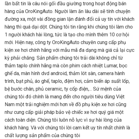
lần bất tin là câu nói gối đầu giường trong hoạt động bán
hàng của OroKingAuto. Người làm ăn lâu dài sẽ tính chuyện
đường xa, một vài đồng gian lận đánh đổi cả uy tín với khách
hàng thì quá dại dột. Chúng tôi tin rằng khi chúng tôi làm cho
1 người khách hài lòng, tức là tạo cho mình thêm 10 cơ hội
mới. Hiện nay, công ty OroKingAuto chuyên cung cấp phụ
kiện xe hơi chính hãng với mẫu mã đa dạng mà giá cả lại cực
kỳ phải chăng. Sản phẩm chúng tôi trải dài không chỉ từ
thảm taplo chính hãng mà còn phim cách nhiệt Lumar, bọc
ghế da, màn hình dvd android, thảm lót sàn, camera hành
trình, bạt phủ, áo ghế, taplo, đệm hơi, cảm biến áp suất lốp,
bệ bước chân, phủ ceramic, ty cốp điện,... Sứ mệnh của
chúng tôi đó chính là mang đến cho người tiêu dùng Việt
Nam một trải nghiệm mới hơn về đồ phụ kiện xe hơi cũng
như cung cấp giải pháp bảo vệ chiếc xe hơi quý giá một
cách toàn diện. Chúng tôi luôn nỗ lực vì sự hài lòng của
khách hàng. Và với chúng tôi lời cam kết uy tín nhất chính là
chất lượng sản phẩm của chúng tôi