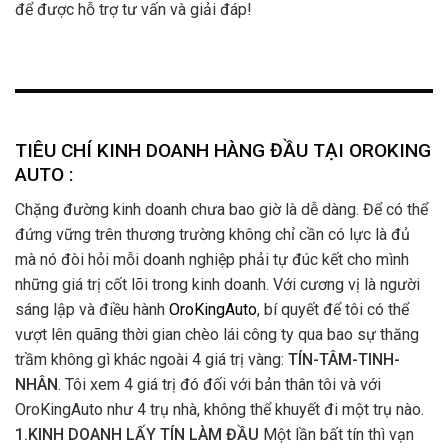
để được hỗ trợ tư vấn và giải đáp!
TIÊU CHÍ KINH DOANH HÀNG ĐẦU TẠI OROKING
AUTO :
Chặng đường kinh doanh chưa bao giờ là dễ dàng. Để có thể
đứng vững trên thương trường không chỉ cần có lực là đủ
mà nó đòi hỏi mỗi doanh nghiệp phải tự đúc kết cho mình
những giá trị cốt lõi trong kinh doanh. Với cương vị là người
sáng lập và điều hành
OroKingAuto
, bí quyết để tôi có thể
vượt lên quãng thời gian chèo lái công ty qua bao sự thăng
trầm không gì khác ngoài 4 giá trị vàng:
TÍN-TÂM-TINH-
NHÂN
. Tôi xem 4 giá trị đó đối với bản thân tôi và với
OroKingAuto như 4 trụ nhà, không thể khuyết đi một trụ nào.
1.KINH DOANH LẤY TÍN LÀM ĐẦU
Một lần bất tín thì vạn