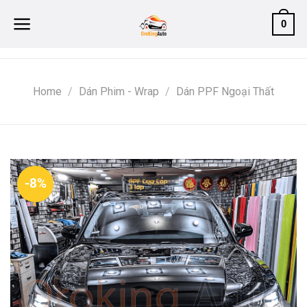
Skip
0
to
content
Home
/
Dán Phim - Wrap
/
Dán PPF Ngoại Thất
-8%