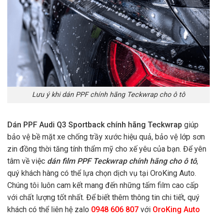
Lưu ý khi dán PPF chính hãng Teckwrap cho ô tô
Dán PPF Audi Q3 Sportback chính hãng
Teckwrap
giúp
bảo vệ bề mặt xe chống trầy xước hiệu quả, bảo vệ lớp sơn
zin đồng thời tăng tính thẩm mỹ cho xế yêu của bạn. Để yên
tâm về việc
dán film PPF Teckwrap chính hãng cho ô tô
,
quý khách hàng có thể lựa chọn dịch vụ tại OroKing Auto.
Chúng tôi luôn cam kết mang đến những tấm film cao cấp
với chất lượng tốt nhất. Để biết thêm thông tin chi tiết, quý
khách có thể liên hệ zalo
0948 606 807
với
OroKing Auto