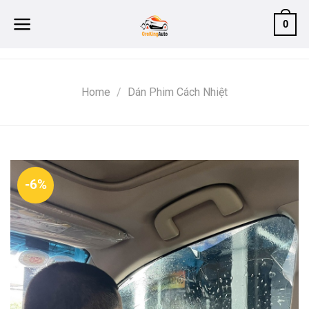
Skip
0
to
content
Home
/
Dán Phim Cách Nhiệt
-6%