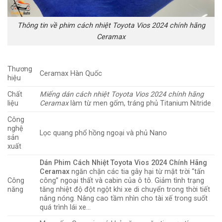
Thông tin về phim cách nhiệt Toyota Vios 2024 chính hãng
Ceramax
Thương
Ceramax Hàn Quốc
hiệu
Chất
Miếng dán cách nhiệt Toyota Vios 2024 chính hãng
liệu
Ceramax
làm từ men gốm, tráng phủ Titanium Nitride
Công
nghệ
Lọc quang phổ hồng ngoại và phủ Nano
sản
xuất
Dán Phim Cách Nhiệt Toyota Vios 2024 Chính Hãng
Ceramax
ngăn chặn các tia gây hại từ mặt trời “tấn
Công
công” ngoại thất và cabin của ô tô. Giảm tình trạng
năng
tăng nhiệt độ đột ngột khi xe di chuyển trong thời tiết
nắng nóng. Nâng cao tầm nhìn cho tài xế trong suốt
quá trình lái xe…