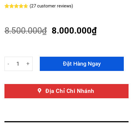
(
27
customer reviews)
Rated
27
4.63
out of 5
based on
customer
8.500.000
₫
8.000.000
₫
ratings
Dán Phim Cách Nhiệt Toyota Vios 2024 Chính Hãng Cer
Đặt Hàng Ngay
Địa Chỉ Chi Nhánh