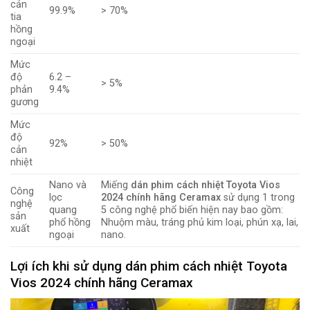
cản
99.9%
> 70%
tia
hồng
ngoại
Mức
độ
6.2 –
> 5%
phản
9.4%
gương
Mức
độ
92%
> 50%
cản
nhiệt
Nano và
Miếng
dán phim cách nhiệt Toyota Vios
Công
lọc
2024 chính hãng Ceramax
sử dụng 1 trong
nghệ
quang
5 công nghệ phổ biến hiện nay bao gồm:
sản
phổ hồng
Nhuộm màu, tráng phủ kim loại, phún xạ, lai,
xuất
ngoại
nano.
Lợi ích khi sử dụng dán phim cách nhiệt Toyota
Vios 2024 chính hãng Ceramax