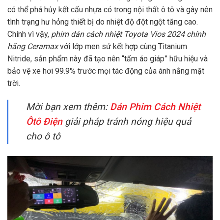
có thể phá hủy kết cấu nhựa có trong nội thất ô tô và gây nên
tình trạng hư hỏng thiết bị do nhiệt độ đột ngột tăng cao.
Chính vì vậy,
phim dán cách nhiệt Toyota Vios 2024 chính
hãng Ceramax
với lớp men sứ kết hợp cùng Titanium
Nitride, sản phẩm này đã tạo nên “tấm áo giáp” hữu hiệu và
bảo vệ xe hơi 99.9% trước mọi tác động của ánh nắng mặt
trời.
Mời bạn xem thêm:
Dán Phim Cách Nhiệt
Ôtô Điện
giải pháp tránh nóng hiệu quả
cho ô tô