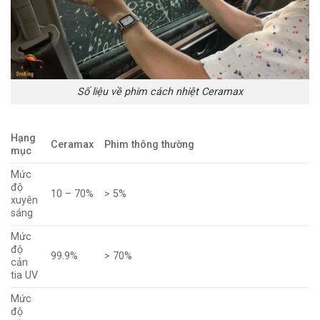
Số liệu về phim cách nhiệt Ceramax
Hạng
Ceramax
Phim thông thường
mục
Mức
độ
10 – 70%
> 5%
xuyên
sáng
Mức
độ
99.9%
> 70%
cản
tia UV
Mức
độ