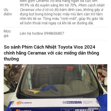
Men gốm Ceramic có khả năng ngăn tia cực tím
99.9% và độ xuyên sáng lên tới 70%.
Phim cách nhiệt
Ưu
Ceramax cho ô tô
có độ bám dính cao, không gây ứ
điểm
đọng bọt bong bóng hoặc mây mù làm cản trở tầm
nhìn khi lái xe. Tông màu “nịnh mắt”, giúp thị giác tài
xế luôn thoải mái ngay cả khi lái xe đường dài.
Mức
Liên hệ hotline 0948606807
giá
So sánh Phim Cách Nhiệt Toyota Vios 2024
chính hãng Ceramax với các miếng dán thông
thường