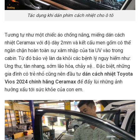
Tác dụng khi dán phim cách nhiệt cho ô tô
Tương tự như một chiếc áo chống nắng, miếng dán cách
nhiệt Ceramax với độ dày 2mm và kết cấu men gốm có thể
ngăn chặn hoàn toàn sự xâm nhập của tia UV vào trong
cabin. Từ đó bảo vệ làn da khỏi các bệnh lý nguy hiểm như:
Ung thư, tàn nhang, sớm lão hóa, chảy xệ… Đặc biệt, những
gia đình có trẻ nhỏ cũng nên đầu tư
dán cách nhiệt Toyota
Vios 2024 chính hãng Ceramax
để đẩy lùi những ảnh
hưởng xấu tới sức khỏe của con em.