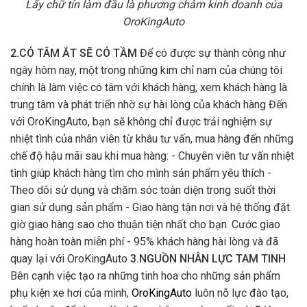
Lấy chữ tín làm đầu là phương châm kinh doanh của
OroKingAuto
2.CÓ TÂM ẮT SẼ CÓ TẦM
Để có được sự thành công như
ngày hôm nay, một trong những kim chỉ nam của chúng tôi
chính là làm việc có tâm với khách hàng, xem khách hàng là
trung tâm và phát triển nhờ sự hài lòng của khách hàng Đến
với OroKingAuto, bạn sẽ không chỉ được trải nghiệm sự
nhiệt tình của nhân viên từ khâu tư vấn, mua hàng đến những
chế độ hậu mãi sau khi mua hàng: - Chuyên viên tư vấn nhiệt
tình giúp khách hàng tìm cho mình sản phẩm yêu thích -
Theo dõi sử dụng và chăm sóc toàn diện trong suốt thời
gian sử dụng sản phẩm - Giao hàng tận nơi và hệ thống đặt
giờ giao hàng sao cho thuận tiện nhất cho bạn. Cước giao
hàng hoàn toàn miễn phí - 95% khách hàng hài lòng và đã
quay lại với OroKingAuto
3.NGUỒN NHÂN LỰC TAM TINH
Bên cạnh việc tạo ra những tinh hoa cho những sản phẩm
phụ kiện xe hơi của mình,
OroKingAuto
luôn nỗ lực đào tạo,