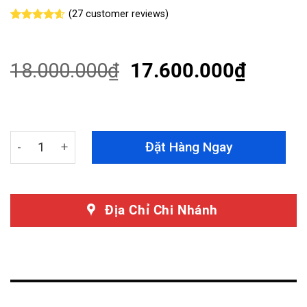
(
27
customer reviews)
Rated
27
4.59
out of 5
based on
customer
18.000.000
₫
17.600.000
₫
ratings
Dán Phim Cách Nhiệt Kia Sonet 2024 Chính Hãng 3M Cry
Đặt Hàng Ngay
Địa Chỉ Chi Nhánh