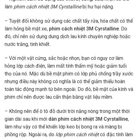
làm
phim cách nhiệt 3M Cyrstalline
bị hư hại nặng.
– Tuyệt đối không sử dụng các chất tẩy rửa, hóa chất có thể
làm hỏng bề mặt xe,
phim cách nhiệt 3M Cyrstalline
. Do
đó, chỉ nên sử dụng dung dịch lau kính chuyên nghiệp hoặc
nước trắng, tinh khiết.
– Với một vật cứng, sắc hoặc nhọn, bạn có nguy cơ làm
hỏng lớp cách điện, làm mất tính thẩm mỹ hoặc giảm tuổi
thọ của nó. Mặc dù bề mặt phim có lớp phủ chống trầy xước
nhưng điều này không có nghĩa là có thể giảm thiểu hoàn
toàn tác động mạnh từ bên ngoài. Do đó, bề mặt của kính và
phim chỉ nên được lau cẩn thận bằng vật liệu mềm.
– Không nên để ô tô đỗ dưới trời nắng nóng trong một thời
gian dài sau khi mới
dán phim cách nhiệt 3M Cyrstalline
,
làm như vậy có thể khiến lớp keo bị bong ra và màng bị
phồng rộp. Ngoài ra, do
lớp phim cách nhiệt
có đặc tính làm