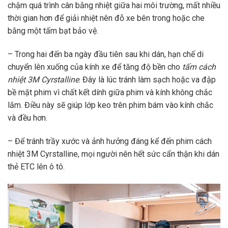
chậm quá trình cân bằng nhiệt giữa hai môi trường, mất nhiều
thời gian hơn để giải nhiệt
nên đỗ xe bên trong hoặc che
bằng một tấm bạt bảo vệ.
– Trong hai đến ba ngày đầu tiên sau khi dán, hạn chế di
chuyển lên xuống của kính xe để tăng độ bền cho
tấm cách
nhiệt 3M Cyrstalline
. Đây là lúc tránh làm sạch hoặc va đập
bề mặt phim vì chất kết dính giữa phim và kính không chắc
lắm. Điều này sẽ giúp lớp keo trên phim bám vào kính chắc
và đều hơn.
– Để tránh trầy xước và ảnh hưởng đáng kể đến phim cách
nhiệt 3M Cyrstalline, mọi người nên hết sức cẩn thận khi dán
thẻ ETC lên ô tô.