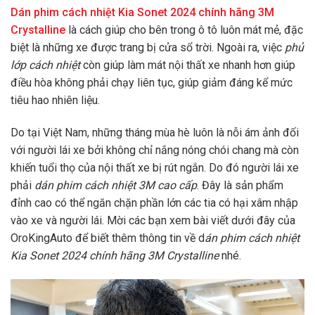
Dán phim cách nhiệt Kia Sonet 2024 chính hãng 3M
Crystalline
là cách giúp cho bên trong ô tô luôn mát mẻ, đặc
biệt là những xe được trang bị cửa sổ trời. Ngoài ra, việc
phủ
lớp cách nhiệt
còn giúp làm mát nội thất xe nhanh hơn giúp
điều hòa không phải chạy liên tục, giúp giảm đáng kể mức
tiêu hao nhiên liệu.
Do tại Việt Nam, những tháng mùa hè luôn là nỗi ám ảnh đối
với người lái xe bởi không chỉ nắng nóng chói chang mà còn
khiến tuổi thọ của nội thất xe bị rút ngắn. Do đó người lái xe
phải
dán phim cách nhiệt 3M cao cấp
. Đây là sản phẩm
đỉnh cao có thể ngăn chặn phần lớn các tia có hại xâm nhập
vào xe và người lái. Mời các bạn xem bài viết dưới đây của
OroKingAuto để biết thêm thông tin về d
án phim cách nhiệt
Kia Sonet 2024 chính hãng 3M Crystalline
nhé.