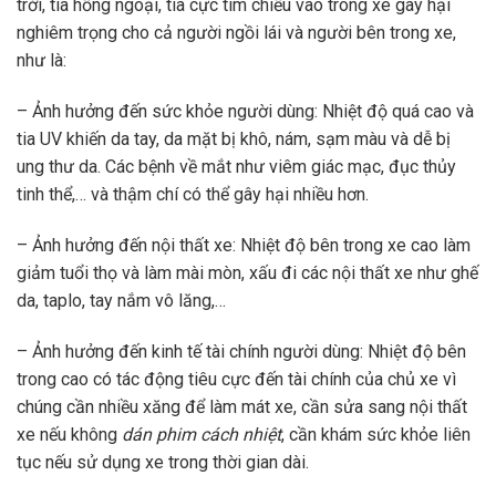
trời, tia hồng ngoại, tia cực tím chiếu vào trong xe gây hại
nghiêm trọng cho cả người ngồi lái và người bên trong xe,
như là:
– Ảnh hưởng đến sức khỏe người dùng: Nhiệt độ quá cao và
tia UV khiến da tay, da mặt bị khô, nám, sạm màu và dễ bị
ung thư da. Các bệnh về mắt như viêm giác mạc, đục thủy
tinh thể,… và thậm chí có thể gây hại nhiều hơn.
– Ảnh hưởng đến nội thất xe: Nhiệt độ bên trong xe cao làm
giảm tuổi thọ và làm mài mòn, xấu đi các nội thất xe như ghế
da, taplo, tay nắm vô lăng,…
– Ảnh hưởng đến kinh tế tài chính người dùng: Nhiệt độ bên
trong cao có tác động tiêu cực đến tài chính của chủ xe vì
chúng cần nhiều xăng để làm mát xe, cần sửa sang nội thất
xe nếu không
dán phim cách nhiệt
, cần khám sức khỏe liên
tục nếu sử dụng xe trong thời gian dài.