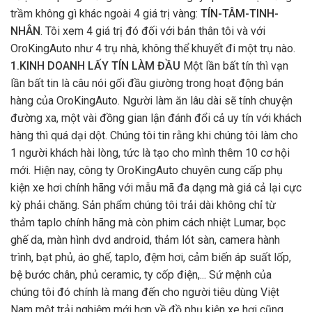
trầm không gì khác ngoài 4 giá trị vàng:
TÍN-TÂM-TINH-
NHÂN
. Tôi xem 4 giá trị đó đối với bản thân tôi và với
OroKingAuto như 4 trụ nhà, không thể khuyết đi một trụ nào.
1.KINH DOANH LẤY TÍN LÀM ĐẦU
Một lần bất tín thì vạn
lần bất tin là câu nói gối đầu giường trong hoạt động bán
hàng của OroKingAuto. Người làm ăn lâu dài sẽ tính chuyện
đường xa, một vài đồng gian lận đánh đổi cả uy tín với khách
hàng thì quá dại dột. Chúng tôi tin rằng khi chúng tôi làm cho
1 người khách hài lòng, tức là tạo cho mình thêm 10 cơ hội
mới. Hiện nay, công ty OroKingAuto chuyên cung cấp phụ
kiện xe hơi chính hãng với mẫu mã đa dạng mà giá cả lại cực
kỳ phải chăng. Sản phẩm chúng tôi trải dài không chỉ từ
thảm taplo chính hãng mà còn phim cách nhiệt Lumar, bọc
ghế da, màn hình dvd android, thảm lót sàn, camera hành
trình, bạt phủ, áo ghế, taplo, đệm hơi, cảm biến áp suất lốp,
bệ bước chân, phủ ceramic, ty cốp điện,... Sứ mệnh của
chúng tôi đó chính là mang đến cho người tiêu dùng Việt
Nam một trải nghiệm mới hơn về đồ phụ kiện xe hơi cũng