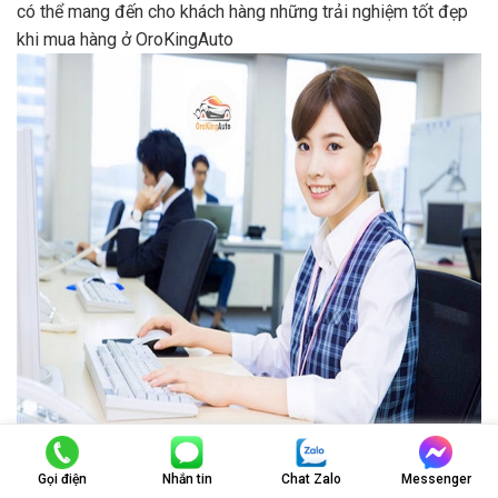
có thể mang đến cho khách hàng những trải nghiệm tốt đẹp
khi mua hàng ở OroKingAuto
Đội nhân viên tư vấn tại OroKingAuto được đào tạo chuyên
nghiệp
Gọi điện
Nhắn tin
Chat Zalo
Messenger