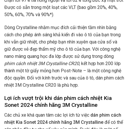
chặn tới 97% tia hồng ngoại và tới 62% tổng bức xạ mặt trời.
Được có sẵn trong một loạt các VLT (bao gồm 20%, 40%,
50%, 60%, 70% và 90%*).
Dòng Crystalline nhằm mục đích cải thiện tầm nhìn bằng
cách cho phép ánh sáng khả kiến đi vào ô tô của bạn trong
khi vẫn giữ nhiệt, cho phép bạn nhìn xuyên qua cửa sổ và
giữ được vẻ đẹp thẩm mỹ cho ô tô của bạn. Với công nghệ
nano màng quang học đa lớp được sử dụng trong dòng
phim cách nhiệt 3M Crystalline CR20
, kết hợp hơn 200 lớp
thành một tờ giấy mỏng hơn Post-Note – là một công nghệ
độc quyền. Đối với kính trước và sau của ô tô, dán phim cách
nhiệt 3M Crystalline CR20 là phù hợp.
Lợi ích vượt trội khi dán phim cách nhiệt Kia
Sonet 2024 chính hãng 3M Crystalline
Các chủ xe khá quan tâm các lợi ích từ việc
dán phim cách
nhiệt Kia Sonet 2024 chính hãng 3M Crystalline
để có thể