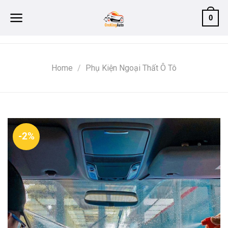
Skip
0
to
content
Home
/
Phụ Kiện Ngoại Thất Ô Tô
-2%