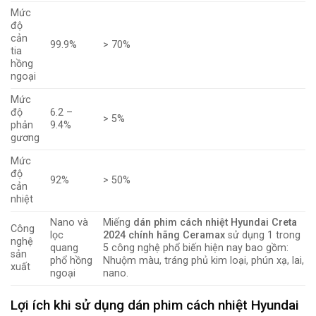
Mức
độ
cản
99.9%
> 70%
tia
hồng
ngoại
Mức
độ
6.2 –
> 5%
phản
9.4%
gương
Mức
độ
92%
> 50%
cản
nhiệt
Nano và
Miếng
dán phim cách nhiệt Hyundai Creta
Công
lọc
2024 chính hãng Ceramax
sử dụng 1 trong
nghệ
quang
5 công nghệ phổ biến hiện nay bao gồm:
sản
phổ hồng
Nhuộm màu, tráng phủ kim loại, phún xạ, lai,
xuất
ngoại
nano.
Lợi ích khi sử dụng dán phim cách nhiệt Hyundai