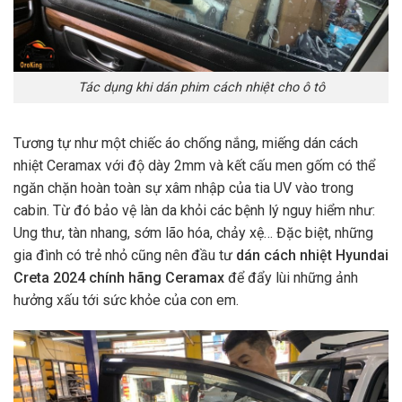
Tác dụng khi dán phim cách nhiệt cho ô tô
Tương tự như một chiếc áo chống nắng, miếng dán cách
nhiệt Ceramax với độ dày 2mm và kết cấu men gốm có thể
ngăn chặn hoàn toàn sự xâm nhập của tia UV vào trong
cabin. Từ đó bảo vệ làn da khỏi các bệnh lý nguy hiểm như:
Ung thư, tàn nhang, sớm lão hóa, chảy xệ… Đặc biệt, những
gia đình có trẻ nhỏ cũng nên đầu tư
dán cách nhiệt Hyundai
Creta 2024 chính hãng Ceramax
để đẩy lùi những ảnh
hưởng xấu tới sức khỏe của con em.