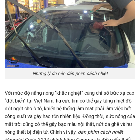
Những lý do nên dán phim cách nhiệt
Với mức độ nắng nóng “khắc nghiệt” cùng chỉ số bức xạ cao
“đột biến” tại Việt Nam,
tia cực tím
có thể gây tăng nhiệt độ
đột ngột cho ô tô, khiến hệ thống làm mát phải làm việc hết
công suất và gây hao tốn nhiên liệu. Đồng thời, sức nóng của
mặt trời cũng có thể gây bạc màu nội thất, nứt da ghế và hư
hỏng thiết bị điện tử. Chính vì vậy,
dán phim cách nhiệt
Hyundai Creta 2024 chính hãng Ceramax
là điều cấp thiết