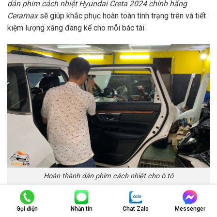
dán phim cách nhiệt Hyundai Creta 2024 chính hãng
Ceramax
sẽ giúp khắc phục hoàn toàn tình trạng trên và tiết
kiệm lượng xăng đáng kể cho mỗi bác tài.
Hoàn thành dán phim cách nhiệt cho ô tô
Phim cách nhiệt Hyundai Creta 2024 chính hãng
Gọi điện
Nhắn tin
Chat Zalo
Messenger