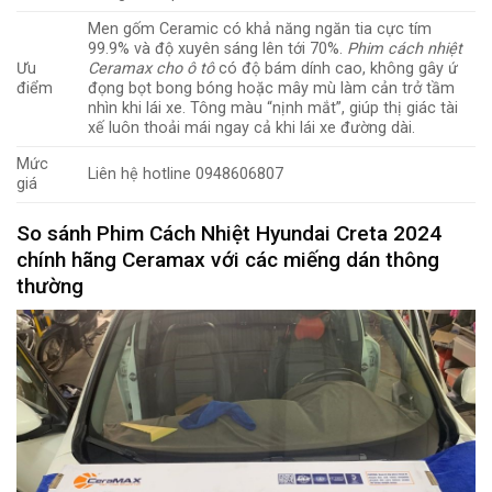
Men gốm Ceramic có khả năng ngăn tia cực tím
99.9% và độ xuyên sáng lên tới 70%.
Phim cách nhiệt
Ưu
Ceramax cho ô tô
có độ bám dính cao, không gây ứ
điểm
đọng bọt bong bóng hoặc mây mù làm cản trở tầm
nhìn khi lái xe. Tông màu “nịnh mắt”, giúp thị giác tài
xế luôn thoải mái ngay cả khi lái xe đường dài.
Mức
Liên hệ hotline 0948606807
giá
So sánh Phim Cách Nhiệt Hyundai Creta 2024
chính hãng Ceramax với các miếng dán thông
thường