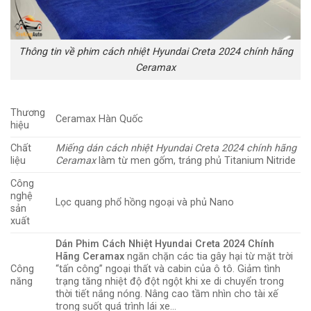
Thông tin về phim cách nhiệt Hyundai Creta 2024 chính hãng
Ceramax
Thương
Ceramax Hàn Quốc
hiệu
Chất
Miếng dán cách nhiệt Hyundai Creta 2024 chính hãng
liệu
Ceramax
làm từ men gốm, tráng phủ Titanium Nitride
Công
nghệ
Lọc quang phổ hồng ngoại và phủ Nano
sản
xuất
Dán Phim Cách Nhiệt Hyundai Creta 2024 Chính
Hãng Ceramax
ngăn chặn các tia gây hại từ mặt trời
Công
“tấn công” ngoại thất và cabin của ô tô. Giảm tình
năng
trạng tăng nhiệt độ đột ngột khi xe di chuyển trong
thời tiết nắng nóng. Nâng cao tầm nhìn cho tài xế
trong suốt quá trình lái xe…