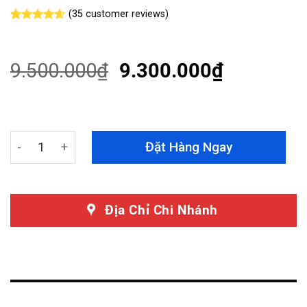
(
35
customer reviews)
Rated
35
4.60
out of 5
based on
customer
9.500.000
₫
9.300.000
₫
ratings
Dán Phim Cách Nhiệt Hyundai Creta 2024 Chính Hãng C
Đặt Hàng Ngay
Địa Chỉ Chi Nhánh