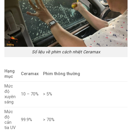
Số liệu về phim cách nhiệt Ceramax
Hạng
Ceramax
Phim thông thường
mục
Mức
độ
10 – 70%
> 5%
xuyên
sáng
Mức
độ
99.9%
> 70%
cản
tia UV