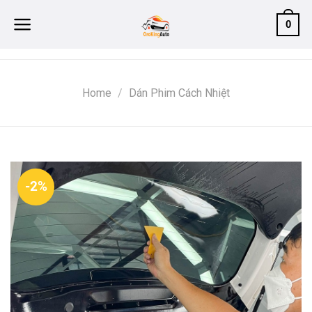
Skip
0
to
content
Home
/
Dán Phim Cách Nhiệt
-2%