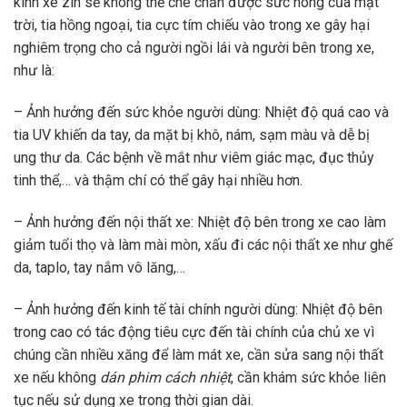
kính xe zin sẽ không thể che chắn được sức nóng của mặt
trời, tia hồng ngoại, tia cực tím chiếu vào trong xe gây hại
nghiêm trọng cho cả người ngồi lái và người bên trong xe,
như là:
– Ảnh hưởng đến sức khỏe người dùng: Nhiệt độ quá cao và
tia UV khiến da tay, da mặt bị khô, nám, sạm màu và dễ bị
ung thư da. Các bệnh về mắt như viêm giác mạc, đục thủy
tinh thể,… và thậm chí có thể gây hại nhiều hơn.
– Ảnh hưởng đến nội thất xe: Nhiệt độ bên trong xe cao làm
giảm tuổi thọ và làm mài mòn, xấu đi các nội thất xe như ghế
da, taplo, tay nắm vô lăng,…
– Ảnh hưởng đến kinh tế tài chính người dùng: Nhiệt độ bên
trong cao có tác động tiêu cực đến tài chính của chủ xe vì
chúng cần nhiều xăng để làm mát xe, cần sửa sang nội thất
xe nếu không
dán phim cách nhiệt
, cần khám sức khỏe liên
tục nếu sử dụng xe trong thời gian dài.