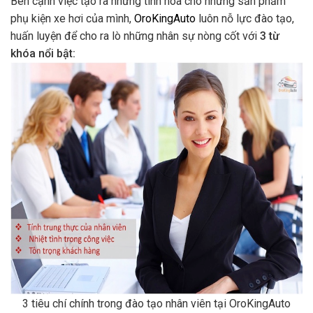
Bên cạnh việc tạo ra những tinh hoa cho những sản phẩm
phụ kiện xe hơi của mình,
OroKingAuto
luôn nỗ lực đào tạo,
huấn luyện để cho ra lò những nhân sự nòng cốt với
3 từ
khóa nổi bật:
3 tiêu chí chính trong đào tạo nhân viên tại OroKingAuto