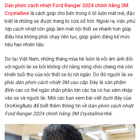
Dán phim cách nhiệt Ford Ranger 2024 chính hãng 3M
Crystalline
là cách giúp cho bên trong ô tô luôn mát mẻ, đặc
biệt là những xe được trang bị cửa sổ trời. Ngoài ra, việc
phủ
lớp cách nhiệt
còn giúp làm mát nội thất xe nhanh hơn giúp
điều hòa không phải chạy liên tục, giúp giảm đáng kể mức
tiêu hao nhiên liệu.
Do tại Việt Nam, những tháng mùa hè luôn là nỗi ám ảnh đối
với người lái xe bởi không chỉ nắng nóng chói chang mà còn
khiến tuổi thọ của nội thất xe bị rút ngắn. Do đó người lái xe
phải
dán phim cách nhiệt 3M cao cấp
. Đây là sản phẩm
đỉnh cao có thể ngăn chặn phần lớn các tia có hại xâm nhập
vào xe và người lái. Mời các bạn xem bài viết dưới đây của
OroKingAuto để biết thêm thông tin về d
án phim cách nhiệt
Ford Ranger 2024 chính hãng 3M Crystalline
nhé.