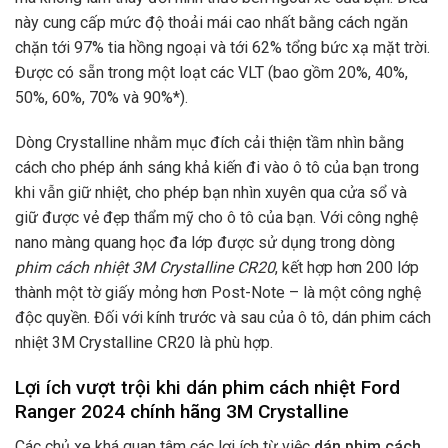
này cung cấp mức độ thoải mái cao nhất bằng cách ngăn
chặn tới 97% tia hồng ngoại và tới 62% tổng bức xạ mặt trời.
Được có sẵn trong một loạt các VLT (bao gồm 20%, 40%,
50%, 60%, 70% và 90%*).
Dòng Crystalline nhằm mục đích cải thiện tầm nhìn bằng
cách cho phép ánh sáng khả kiến đi vào ô tô của bạn trong
khi vẫn giữ nhiệt, cho phép bạn nhìn xuyên qua cửa sổ và
giữ được vẻ đẹp thẩm mỹ cho ô tô của bạn. Với công nghệ
nano màng quang học đa lớp được sử dụng trong dòng
phim cách nhiệt 3M Crystalline CR20
, kết hợp hơn 200 lớp
thành một tờ giấy mỏng hơn Post-Note – là một công nghệ
độc quyền. Đối với kính trước và sau của ô tô, dán phim cách
nhiệt 3M Crystalline CR20 là phù hợp.
Lợi ích vượt trội khi dán phim cách nhiệt Ford
Ranger 2024 chính hãng 3M Crystalline
Các chủ xe khá quan tâm các lợi ích từ việc
dán phim cách