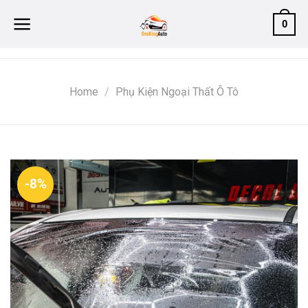
Skip
0
to
content
Home
/
Phụ Kiện Ngoại Thất Ô Tô
-8%