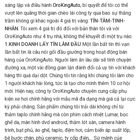
sáng lập và điều hành
OroKingAuto
, bí quyết để tôi có thể
vượt lên quãng thời gian chèo lái công ty qua bao sự thăng
trầm không gì khác ngoài 4 giá trị vàng:
TÍN-TÂM-TINH-
NHÂN
. Tôi xem 4 giá trị đó đối với bản thân tôi và với
OroKingAuto như 4 trụ nhà, không thể khuyết đi một trụ nào.
1.KINH DOANH LẤY TÍN LÀM ĐẦU
Một lần bất tín thì vạn
lần bất tin là câu nói gối đầu giường trong hoạt động bán
hàng của OroKingAuto. Người làm ăn lâu dài sẽ tính chuyện
đường xa, một vài đồng gian lận đánh đổi cả uy tín với khách
hàng thì quá dại dột. Chúng tôi tin rằng khi chúng tôi làm cho
1 người khách hài lòng, tức là tạo cho mình thêm 10 cơ hội
mới. Hiện nay, công ty OroKingAuto chuyên cung cấp phụ
kiện xe hơi chính hãng với mẫu mã đa dạng mà giá cả lại cực
kỳ phải chăng. Sản phẩm chúng tôi trải dài không chỉ từ
thảm taplo chính hãng mà còn phim cách nhiệt Lumar, bọc
ghế da, màn hình dvd android, thảm lót sàn, camera hành
trình, bạt phủ, áo ghế, taplo, đệm hơi, cảm biến áp suất lốp,
bệ bước chân, phủ ceramic, ty cốp điện,... Sứ mệnh của