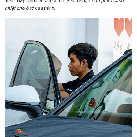
hiểm. Đây chính là căn cứ cốt yếu để bạn
dán phim cách
nhiệt cho ô tô
của mình.