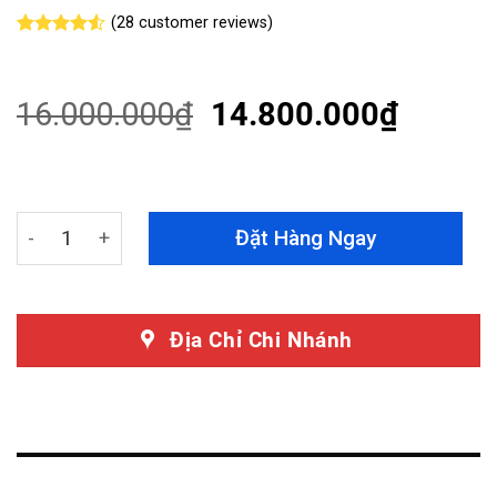
(
28
customer reviews)
Rated
28
4.50
out
of 5
based on
16.000.000
₫
14.800.000
₫
customer
ratings
Dán Phim Cách Nhiệt Ford Ranger 2024 Chính Hãng 3M C
Đặt Hàng Ngay
Địa Chỉ Chi Nhánh