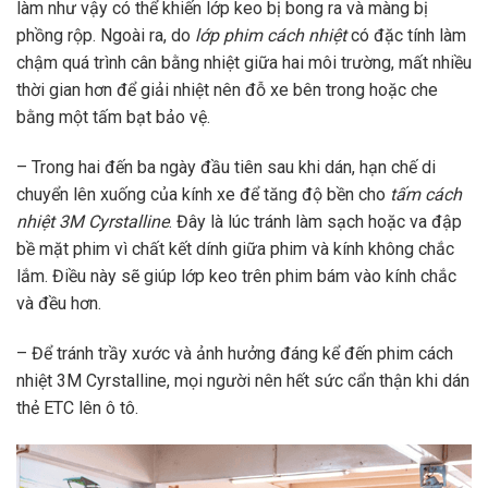
làm như vậy có thể khiến lớp keo bị bong ra và màng bị
phồng rộp. Ngoài ra, do
lớp phim cách nhiệt
có đặc tính làm
chậm quá trình cân bằng nhiệt giữa hai môi trường, mất nhiều
thời gian hơn để giải nhiệt
nên đỗ xe bên trong hoặc che
bằng một tấm bạt bảo vệ.
– Trong hai đến ba ngày đầu tiên sau khi dán, hạn chế di
chuyển lên xuống của kính xe để tăng độ bền cho
tấm cách
nhiệt 3M Cyrstalline
. Đây là lúc tránh làm sạch hoặc va đập
bề mặt phim vì chất kết dính giữa phim và kính không chắc
lắm. Điều này sẽ giúp lớp keo trên phim bám vào kính chắc
và đều hơn.
– Để tránh trầy xước và ảnh hưởng đáng kể đến phim cách
nhiệt 3M Cyrstalline, mọi người nên hết sức cẩn thận khi dán
thẻ ETC lên ô tô.