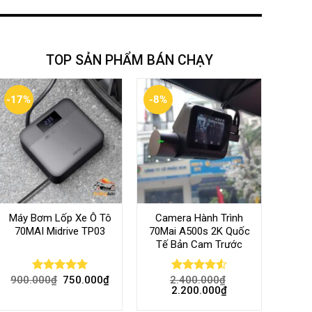
TOP SẢN PHẨM BÁN CHẠY
-17%
-8%
Máy Bơm Lốp Xe Ô Tô
Camera Hành Trình
70MAI Midrive TP03
70Mai A500s 2K Quốc
Tế Bản Cam Trước
900.000
₫
750.000
₫
2.400.000
₫
Rated
5.00
Rated
4.56
2.200.000
₫
out of 5
out of 5