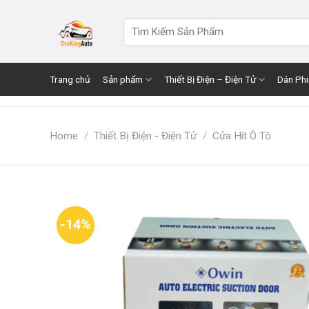
Skip
to
Search
for:
content
Trang chủ
Sản phẩm
Thiết Bị Điện – Điện Tử
Dán Ph
Home
/
Thiết Bị Điện - Điện Tử
/
Cửa Hít Ô Tô
-14%