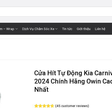
im – Wrap
Dịch Vụ Chăm Sóc Xe
Tin tức
Giới thiệu
Liên hệ
Cửa Hít Tự Động Kia Carni
2024 Chính Hãng Owin Ca
Nhất
(
45
customer reviews)
Rated
45
4.58