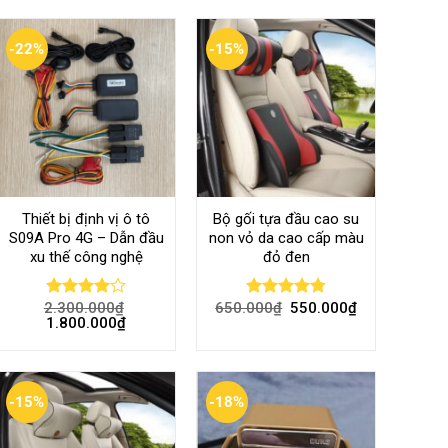
-22%
-15%
Thiết bị định vị ô tô
Bộ gối tựa đầu cao su
S09A Pro 4G – Dẫn đầu
non vỏ da cao cấp màu
xu thế công nghệ
đỏ đen
2.300.000
₫
650.000
₫
550.000
₫
Rated
Rated
4.80
1.800.000
₫
4.00
out
out of 5
of 5
-15%
-18%