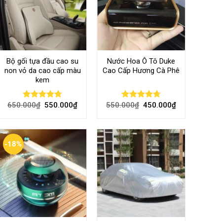
Bộ gối tựa đầu cao su
Nước Hoa Ô Tô Duke
non vỏ da cao cấp màu
Cao Cấp Hương Cà Phê
kem
650.000
₫
550.000
₫
550.000
₫
450.000
₫
Rated
4.70
Rated
4.70
out of 5
out of 5
-18%