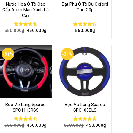
Nước Hoa Ô Tô Cao
Bạt Phủ Ô Tô Dù Oxford
Cấp Atom Màu Xanh Lá
Cao Cấp
Cây
550.000
₫
450.000
₫
550.000
₫
Rated
4.70
Rated
out of 5
4.50
out
of 5
-31%
-31%
Bọc Vô Lăng Sparco
Bọc Vô Lăng Sparco
SPC1113RSS
SPC103BLS
650.000
₫
450.000
₫
650.000
₫
450.000
₫
Rated
Rated
4.57
4.47
out
out of 5