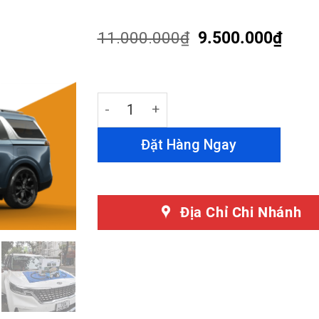
out of 5
based on
customer
11.000.000
₫
9.500.000
₫
ratings
Cửa Hít Tự Động Kia Carnival 2024 Ch
Đặt Hàng Ngay
Địa Chỉ Chi Nhánh