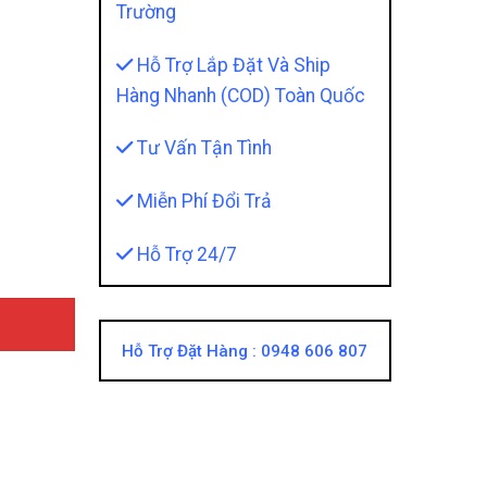
Trường
Hỗ Trợ Lắp Đặt Và Ship
Hàng Nhanh (COD) Toàn Quốc
Tư Vấn Tận Tình
ính Hãng Owin Cao Cấp Nhất quantity
Miễn Phí Đổi Trả
Hỗ Trợ 24/7
Hỗ Trợ Đặt Hàng :
0948 606 807