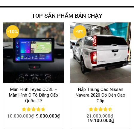
TOP SẢN PHẨM BÁN CHẠY
-10%
-9%
Màn Hình Teyes CC3L –
Nắp Thùng Cao Nissan
Màn Hình Ô Tô Đẳng Cấp
Navara 2020 Có Đèn Cao
Quốc Tế
Cấp
10.000.000
₫
9.000.000
₫
21.000.000
₫
Rated
4.68
Rated
4.52
19.100.000
₫
out of 5
out of 5