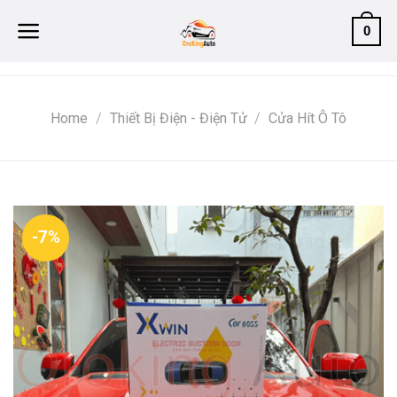
Skip
0
to
content
Home
/
Thiết Bị Điện - Điện Tử
/
Cửa Hít Ô Tô
-7%