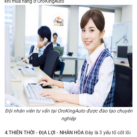
khi mua hàng ở OroKingAuto
Đội nhân viên tư vấn tại OroKingAuto được đào tạo chuyên
nghiệp
4.THIÊN THỜI - ĐỊA LỢI - NHÂN HÒA
Đây là 3 yếu tố cốt lõi