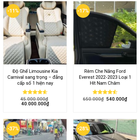
-11%
-17%
Độ Ghế Limousine Kia
Rèm Che Nắng Ford
Carnival sang trọng – đẳng
Everest 2022-2023 Loại 1
cấp số 1 hiện nay
Hít Nam Châm
45.000.000
₫
650.000
₫
540.000
₫
Rated
4.58
Rated
4.51
40.000.000
₫
out of 5
out of 5
-37%
-28%