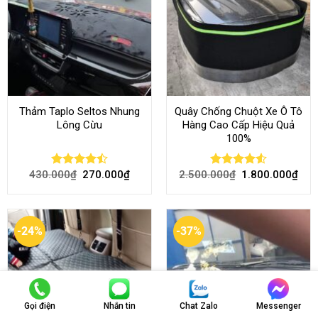
Thảm Taplo Seltos Nhung
Quây Chống Chuột Xe Ô Tô
Lông Cừu
Hàng Cao Cấp Hiệu Quả
100%
430.000
₫
270.000
₫
2.500.000
₫
1.800.000
₫
Rated
Rated
4.51
4.46
out
out of 5
of 5
-24%
-37%
Gọi điện
Nhắn tin
Chat Zalo
Messenger