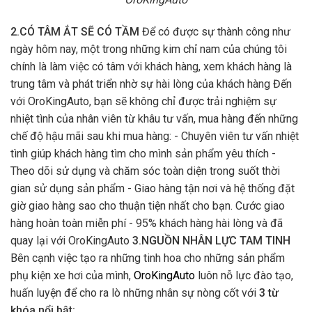
2.CÓ TÂM ẮT SẼ CÓ TẦM
Để có được sự thành công như
ngày hôm nay, một trong những kim chỉ nam của chúng tôi
chính là làm việc có tâm với khách hàng, xem khách hàng là
trung tâm và phát triển nhờ sự hài lòng của khách hàng Đến
với OroKingAuto, bạn sẽ không chỉ được trải nghiệm sự
nhiệt tình của nhân viên từ khâu tư vấn, mua hàng đến những
chế độ hậu mãi sau khi mua hàng: - Chuyên viên tư vấn nhiệt
tình giúp khách hàng tìm cho mình sản phẩm yêu thích -
Theo dõi sử dụng và chăm sóc toàn diện trong suốt thời
gian sử dụng sản phẩm - Giao hàng tận nơi và hệ thống đặt
giờ giao hàng sao cho thuận tiện nhất cho bạn. Cước giao
hàng hoàn toàn miễn phí - 95% khách hàng hài lòng và đã
quay lại với OroKingAuto
3.NGUỒN NHÂN LỰC TAM TINH
Bên cạnh việc tạo ra những tinh hoa cho những sản phẩm
phụ kiện xe hơi của mình,
OroKingAuto
luôn nỗ lực đào tạo,
huấn luyện để cho ra lò những nhân sự nòng cốt với
3 từ
khóa nổi bật: