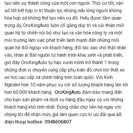
tạo nên sự thành công của một con người. Thời cơ tốt, vận
số tốt kết hợp vị trí thuận lợi, nhưng nếu lòng người không
hòa hợp sẽ không thể tạo nên cơ đồ. Hiểu được tầm quan
trọng ấy, OroKingAuto luôn cố gắng duy trì và cải thiện mối
quan hệ từ chính nội bộ như tạo ra văn hóa công ty và một
môi trường làm việc phát triển lành mạnh đến những mối
quan hệ đối ngoại với khách hàng, đối tác sao cho thật nhân
văn, nhân ái Bắt nguồn từ hành trình khai sinh và phát triển,
giờ đây OroKingAuto tự hào vươn mình trở thành 1 trong
những đơn vị chuyên cung cấp phụ kiện đồ chơi nội thất xe
xe hơi cao cấp và chính hãng trên toàn quốc. Với Kinh
Nghiệm hơn 10 năm phục vụ với số lượng khách hàng lên tới
hơn 60.000 khách hàng.
OroKingAuto
đảm bảo mang đến
cho bạn sản phảm và dịch vụ hàng đầu ngay cả với những
khách hàng khó tính nhất. Đừng chần chừ liên hệ ngay với
chúng tôi để nhận mức giá làm quen cực kì ưu đãi qua
số
điện thoại hotline: 0948606807