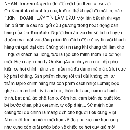
NHÂN
. Tôi xem 4 giá trị đó đối với bản thân tôi và với
OroKingAuto như 4 trụ nhà, không thể khuyết đi một trụ nào.
1.KINH DOANH LẤY TÍN LÀM ĐẦU
Một lần bất tín thì vạn
lần bất tin là câu nói gối đầu giường trong hoạt động bán
hàng của OroKingAuto. Người làm ăn lâu dài sẽ tính chuyện
đường xa, một vài đồng gian lận đánh đổi cả uy tín với khách
hàng thì quá dại dột. Chúng tôi tin rằng khi chúng tôi làm cho
1 người khách hài lòng, tức là tạo cho mình thêm 10 cơ hội
mới. Hiện nay, công ty OroKingAuto chuyên cung cấp phụ
kiện xe hơi chính hãng với mẫu mã đa dạng mà giá cả lại cực
kỳ phải chăng. Sản phẩm chúng tôi trải dài không chỉ từ
thảm taplo chính hãng mà còn phim cách nhiệt Lumar, bọc
ghế da, màn hình dvd android, thảm lót sàn, camera hành
trình, bạt phủ, áo ghế, taplo, đệm hơi, cảm biến áp suất lốp,
bệ bước chân, phủ ceramic, ty cốp điện,... Sứ mệnh của
chúng tôi đó chính là mang đến cho người tiêu dùng Việt
Nam một trải nghiệm mới hơn về đồ phụ kiện xe hơi cũng
như cung cấp giải pháp bảo vệ chiếc xe hơi quý giá một