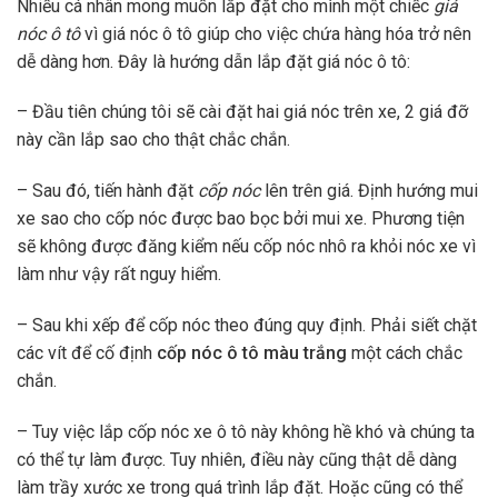
Nhiều cá nhân mong muốn lắp đặt cho mình một chiếc
giá
nóc ô tô
vì giá nóc ô tô giúp cho việc chứa hàng hóa trở nên
dễ dàng hơn. Đây là hướng dẫn lắp đặt giá nóc ô tô:
– Đầu tiên chúng tôi sẽ cài đặt hai giá nóc trên xe, 2 giá đỡ
này cần lắp sao cho thật chắc chắn.
– Sau đó, tiến hành đặt
cốp nóc
lên trên giá. Định hướng mui
xe sao cho cốp nóc được bao bọc bởi mui xe. Phương tiện
sẽ không được đăng kiểm nếu cốp nóc nhô ra khỏi nóc xe vì
làm như vậy rất nguy hiểm.
– Sau khi xếp để cốp nóc theo đúng quy định. Phải siết chặt
các vít để cố định
cốp nóc ô tô màu trắng
một cách chắc
chắn.
– Tuy việc lắp cốp nóc xe ô tô này không hề khó và chúng ta
có thể tự làm được. Tuy nhiên, điều này cũng thật dễ dàng
làm trầy xước xe trong quá trình lắp đặt. Hoặc cũng có thể