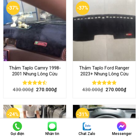
-37%
-37%
Thảm Taplo Camry 1998-
Thảm Taplo Ford Ranger
2001 Nhung Lông Cừu
2023+ Nhung Lông Cừu
430.000
₫
270.000
₫
430.000
₫
270.000
₫
Rated
Rated
4.80
4.50
out
out of 5
of 5
-24%
-31%
Gọi điện
Nhắn tin
Chat Zalo
Messenger