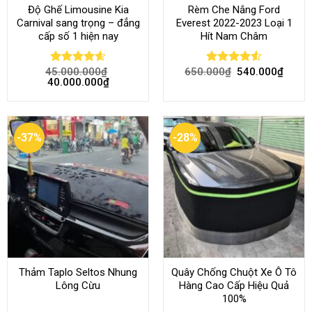
Độ Ghế Limousine Kia
Rèm Che Nắng Ford
Carnival sang trọng – đẳng
Everest 2022-2023 Loại 1
cấp số 1 hiện nay
Hít Nam Châm
45.000.000
₫
650.000
₫
540.000
₫
Rated
4.58
Rated
4.51
40.000.000
₫
out of 5
out of 5
-37%
-28%
Thảm Taplo Seltos Nhung
Quây Chống Chuột Xe Ô Tô
Lông Cừu
Hàng Cao Cấp Hiệu Quả
100%