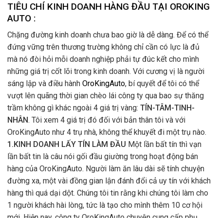
TIÊU CHÍ KINH DOANH HÀNG ĐẦU TẠI OROKING
AUTO :
Chặng đường kinh doanh chưa bao giờ là dễ dàng. Để có thể
đứng vững trên thương trường không chỉ cần có lực là đủ
mà nó đòi hỏi mỗi doanh nghiệp phải tự đúc kết cho mình
những giá trị cốt lõi trong kinh doanh. Với cương vị là người
sáng lập và điều hành
OroKingAuto
, bí quyết để tôi có thể
vượt lên quãng thời gian chèo lái công ty qua bao sự thăng
trầm không gì khác ngoài 4 giá trị vàng:
TÍN-TÂM-TINH-
NHÂN
. Tôi xem 4 giá trị đó đối với bản thân tôi và với
OroKingAuto như 4 trụ nhà, không thể khuyết đi một trụ nào.
1.KINH DOANH LẤY TÍN LÀM ĐẦU
Một lần bất tín thì vạn
lần bất tin là câu nói gối đầu giường trong hoạt động bán
hàng của OroKingAuto. Người làm ăn lâu dài sẽ tính chuyện
đường xa, một vài đồng gian lận đánh đổi cả uy tín với khách
hàng thì quá dại dột. Chúng tôi tin rằng khi chúng tôi làm cho
1 người khách hài lòng, tức là tạo cho mình thêm 10 cơ hội
mới. Hiện nay, công ty OroKingAuto chuyên cung cấp phụ