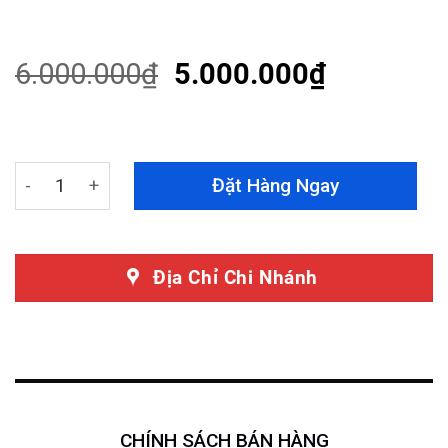
Rated
51
4.61
out of 5
based on
customer
6.000.000
₫
5.000.000
₫
ratings
Cốp Nóc Ô Tô Màu Trắng quantity
Đặt Hàng Ngay
Địa Chỉ Chi Nhánh
CHÍNH SÁCH BÁN HÀNG