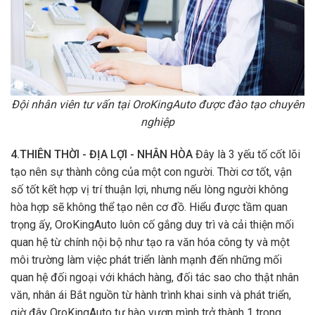
Đội nhân viên tư vấn tại OroKingAuto được đào tạo chuyên
nghiệp
4.THIÊN THỜI - ĐỊA LỢI - NHÂN HÒA
Đây là 3 yếu tố cốt lõi
tạo nên sự thành công của một con người. Thời cơ tốt, vận
số tốt kết hợp vị trí thuận lợi, nhưng nếu lòng người không
hòa hợp sẽ không thể tạo nên cơ đồ. Hiểu được tầm quan
trọng ấy, OroKingAuto luôn cố gắng duy trì và cải thiện mối
quan hệ từ chính nội bộ như tạo ra văn hóa công ty và một
môi trường làm việc phát triển lành mạnh đến những mối
quan hệ đối ngoại với khách hàng, đối tác sao cho thật nhân
văn, nhân ái Bắt nguồn từ hành trình khai sinh và phát triển,
giờ đây OroKingAuto tự hào vươn mình trở thành 1 trong