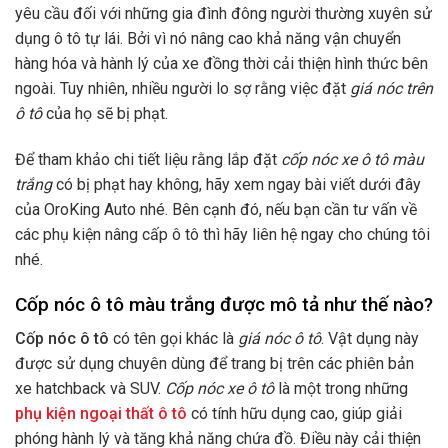
yêu cầu đối với những gia đình đông người thường xuyên sử
dụng ô tô tự lái. Bởi vì nó nâng cao khả năng vận chuyển
hàng hóa và hành lý của xe đồng thời cải thiện hình thức bên
ngoài. Tuy nhiên, nhiều người lo sợ rằng việc đặt
giá nóc trên
ô tô
của họ sẽ bị phạt.
Để tham khảo chi tiết liệu rằng lắp đặt
cốp nóc xe ô tô màu
trắng
có bị phạt hay không, hãy xem ngay bài viết dưới đây
của OroKing Auto nhé. Bên cạnh đó, nếu bạn cần tư vấn về
các phụ kiện nâng cấp ô tô thì hãy liên hệ ngay cho chúng tôi
nhé.
Cốp nóc ô tô màu trắng được mô tả như thế nào?
Cốp nóc ô tô
có tên gọi khác là
giá nóc ô tô
. Vật dụng này
được sử dụng chuyên dùng để trang bị trên các phiên bản
xe hatchback và SUV.
Cốp nóc xe ô tô
là một trong những
phụ kiện ngoại thất ô tô
có tính hữu dụng cao, giúp giải
phóng hành lý và tăng khả năng chứa đồ. Điều này cải thiện