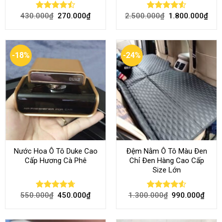
430.000
₫
270.000
₫
2.500.000
₫
1.800.000
₫
Rated
Rated
4.51
4.46
out
out of 5
of 5
-18%
-24%
Nước Hoa Ô Tô Duke Cao
Đệm Nằm Ô Tô Màu Đen
Cấp Hương Cà Phê
Chỉ Đen Hàng Cao Cấp
Size Lớn
550.000
₫
450.000
₫
1.300.000
₫
990.000
₫
Rated
4.70
Rated
4.54
out of 5
out of 5