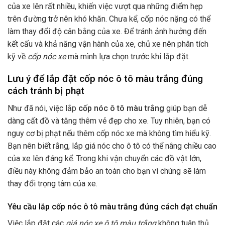
của xe lên rất nhiều, khiến việc vượt qua những điểm hẹp
trên đường trở nên khó khăn. Chưa kể, cốp nóc nặng có thể
làm thay đổi độ cân bằng của xe. Để tránh ảnh hưởng đến
kết cấu và khả năng vận hành của xe, chủ xe nên phân tích
kỹ về
cốp nóc xe
mà mình lựa chọn trước khi lắp đặt.
Lưu ý để lắp đặt cốp nóc ô tô màu trắng đúng
cách tránh bị phạt
Như đã nói, việc lắp
cốp nóc ô tô màu trắng
giúp bạn dễ
dàng cất đồ và tăng thêm vẻ đẹp cho xe. Tuy nhiên, bạn có
nguy cơ bị phạt nếu thêm cốp nóc xe mà không tìm hiểu kỹ.
Bạn nên biết rằng, lắp giá nóc cho ô tô có thể nâng chiều cao
của xe lên đáng kể. Trong khi vận chuyển các đồ vật lớn,
điều này không đảm bảo an toàn cho bạn vì chúng sẽ làm
thay đổi trọng tâm của xe.
Yêu cầu lắp cốp nóc ô tô màu trắng đúng cách đạt chuẩn
Việc lắp đặt các
giá nóc xe ô tô màu trắng
không tuân thủ