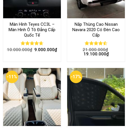
Màn Hình Teyes CC3L –
Nắp Thùng Cao Nissan
Màn Hình Ô Tô Đẳng Cấp
Navara 2020 Có Đèn Cao
Quốc Tế
Cấp
10.000.000
₫
9.000.000
₫
21.000.000
₫
Rated
4.68
Rated
4.52
19.100.000
₫
out of 5
out of 5
-11%
-17%