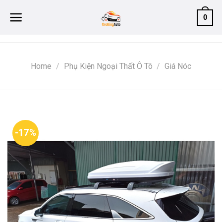
Skip
0
to
content
Home
/
Phụ Kiện Ngoại Thất Ô Tô
/
Giá Nóc
-17%