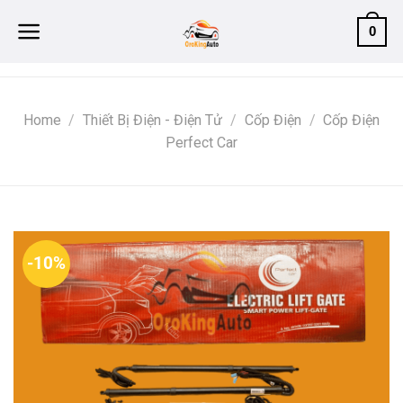
Skip
0
to
content
Home
/
Thiết Bị Điện - Điện Tử
/
Cốp Điện
/
Cốp Điện
Perfect Car
-10%