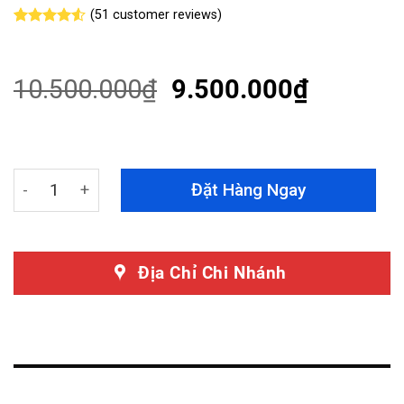
(
51
customer reviews)
Rated
51
4.51
out of 5
based on
customer
10.500.000
₫
9.500.000
₫
ratings
Cốp Điện Vinfast VF3 Hiệu Perfect Car quantity
Đặt Hàng Ngay
Địa Chỉ Chi Nhánh