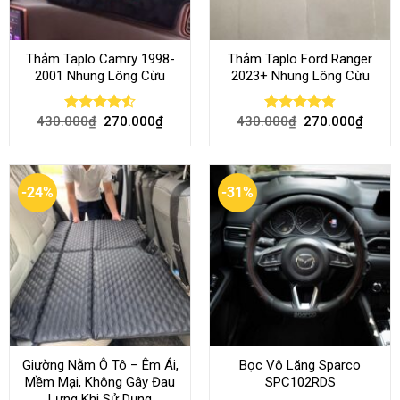
Thảm Taplo Camry 1998-
Thảm Taplo Ford Ranger
2001 Nhung Lông Cừu
2023+ Nhung Lông Cừu
430.000
₫
270.000
₫
430.000
₫
270.000
₫
Rated
Rated
4.80
4.50
out
out of 5
of 5
-24%
-31%
Giường Nằm Ô Tô – Êm Ái,
Bọc Vô Lăng Sparco
Mềm Mại, Không Gây Đau
SPC102RDS
Lưng Khi Sử Dụng