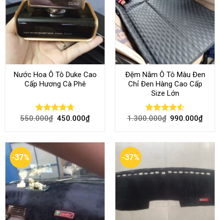
Nước Hoa Ô Tô Duke Cao
Đệm Nằm Ô Tô Màu Đen
Cấp Hương Cà Phê
Chỉ Đen Hàng Cao Cấp
Size Lớn
550.000
₫
450.000
₫
1.300.000
₫
990.000
₫
Rated
4.70
Rated
4.54
out of 5
out of 5
-37%
-37%