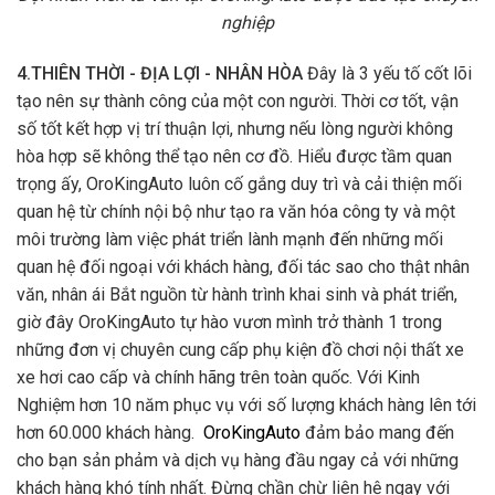
nghiệp
4.THIÊN THỜI - ĐỊA LỢI - NHÂN HÒA
Đây là 3 yếu tố cốt lõi
tạo nên sự thành công của một con người. Thời cơ tốt, vận
số tốt kết hợp vị trí thuận lợi, nhưng nếu lòng người không
hòa hợp sẽ không thể tạo nên cơ đồ. Hiểu được tầm quan
trọng ấy, OroKingAuto luôn cố gắng duy trì và cải thiện mối
quan hệ từ chính nội bộ như tạo ra văn hóa công ty và một
môi trường làm việc phát triển lành mạnh đến những mối
quan hệ đối ngoại với khách hàng, đối tác sao cho thật nhân
văn, nhân ái Bắt nguồn từ hành trình khai sinh và phát triển,
giờ đây OroKingAuto tự hào vươn mình trở thành 1 trong
những đơn vị chuyên cung cấp phụ kiện đồ chơi nội thất xe
xe hơi cao cấp và chính hãng trên toàn quốc. Với Kinh
Nghiệm hơn 10 năm phục vụ với số lượng khách hàng lên tới
hơn 60.000 khách hàng.
OroKingAuto
đảm bảo mang đến
cho bạn sản phảm và dịch vụ hàng đầu ngay cả với những
khách hàng khó tính nhất. Đừng chần chừ liên hệ ngay với