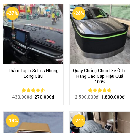
-37%
-28%
Thảm Taplo Seltos Nhung
Quây Chống Chuột Xe Ô Tô
Lông Cừu
Hàng Cao Cấp Hiệu Quả
100%
430.000
₫
270.000
₫
2.500.000
₫
1.800.000
₫
Rated
Rated
4.51
4.46
out
out of 5
of 5
-18%
-24%