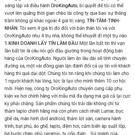
sáng lập và điều hành
OroKingAuto
, bí quyết để tôi có thể
vượt lên quãng thời gian chèo lái công ty qua bao sự thăng
trầm không gì khác ngoài 4 giá trị vàng:
TÍN-TÂM-TINH-
NHÂN
. Tôi xem 4 giá trị đó đối với bản thân tôi và với
OroKingAuto như 4 trụ nhà, không thể khuyết đi một trụ nào.
1.KINH DOANH LẤY TÍN LÀM ĐẦU
Một lần bất tín thì vạn
lần bất tin là câu nói gối đầu giường trong hoạt động bán
hàng của OroKingAuto. Người làm ăn lâu dài sẽ tính chuyện
đường xa, một vài đồng gian lận đánh đổi cả uy tín với khách
hàng thì quá dại dột. Chúng tôi tin rằng khi chúng tôi làm cho
1 người khách hài lòng, tức là tạo cho mình thêm 10 cơ hội
mới. Hiện nay, công ty OroKingAuto chuyên cung cấp phụ
kiện xe hơi chính hãng với mẫu mã đa dạng mà giá cả lại cực
kỳ phải chăng. Sản phẩm chúng tôi trải dài không chỉ từ
thảm taplo chính hãng mà còn phim cách nhiệt Lumar, bọc
ghế da, màn hình dvd android, thảm lót sàn, camera hành
trình, bạt phủ, áo ghế, taplo, đệm hơi, cảm biến áp suất lốp,
bệ bước chân, phủ ceramic, ty cốp điện,... Sứ mệnh của