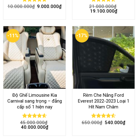
10.000.000
₫
9.000.000
₫
21.000.000
₫
Rated
4.68
Rated
4.52
19.100.000
₫
out of 5
out of 5
-11%
-17%
Độ Ghế Limousine Kia
Rèm Che Nắng Ford
Carnival sang trọng – đẳng
Everest 2022-2023 Loại 1
cấp số 1 hiện nay
Hít Nam Châm
45.000.000
₫
650.000
₫
540.000
₫
Rated
4.58
Rated
4.51
40.000.000
₫
out of 5
out of 5