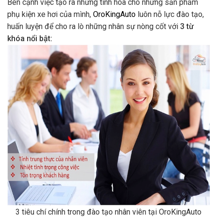
Bên cạnh việc tạo ra những tinh hoa cho những sản phẩm
phụ kiện xe hơi của mình,
OroKingAuto
luôn nỗ lực đào tạo,
huấn luyện để cho ra lò những nhân sự nòng cốt với
3 từ
khóa nổi bật:
3 tiêu chí chính trong đào tạo nhân viên tại OroKingAuto