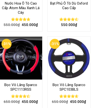
Nước Hoa Ô Tô Cao
Bạt Phủ Ô Tô Dù Oxford
Cấp Atom Màu Xanh Lá
Cao Cấp
Cây
550.000
₫
450.000
₫
550.000
₫
Rated
4.70
Rated
out of 5
4.50
out
of 5
-31%
-31%
Bọc Vô Lăng Sparco
Bọc Vô Lăng Sparco
SPC1113RSS
SPC103BLS
650.000
₫
450.000
₫
650.000
₫
450.000
₫
Rated
Rated
4.57
4.47
out
out of 5