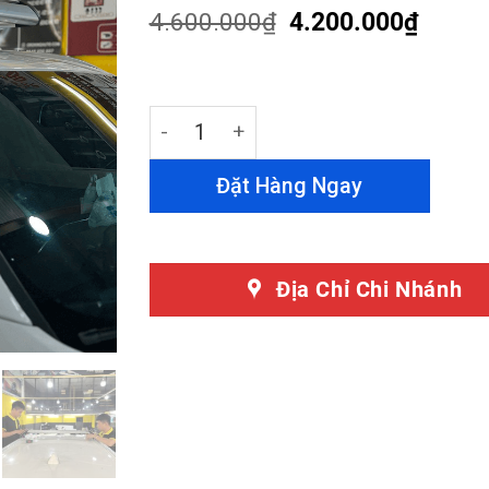
customer
4.600.000
₫
4.200.000
₫
ratings
Combo Giá Nóc Xe Vinfast Lux SA + 2
Đặt Hàng Ngay
Địa Chỉ Chi Nhánh