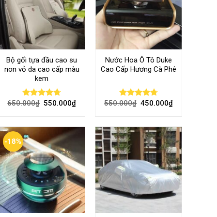
Bộ gối tựa đầu cao su
Nước Hoa Ô Tô Duke
non vỏ da cao cấp màu
Cao Cấp Hương Cà Phê
kem
650.000
₫
550.000
₫
550.000
₫
450.000
₫
Rated
4.70
Rated
4.70
out of 5
out of 5
-18%