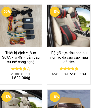
-22%
-15%
Thiết bị định vị ô tô
Bộ gối tựa đầu cao su
S09A Pro 4G – Dẫn đầu
non vỏ da cao cấp màu
xu thế công nghệ
đỏ đen
2.300.000
₫
650.000
₫
550.000
₫
Rated
Rated
4.80
1.800.000
₫
4.00
out
out of 5
of 5
-15%
-18%