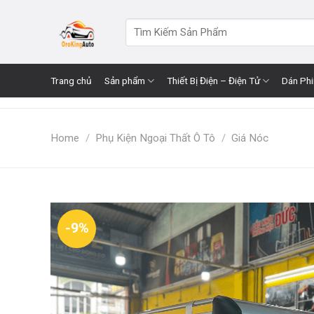
Skip
to
Search
for:
content
Trang chủ
Sản phẩm
Thiết Bị Điện – Điện Tử
Dán Ph
Home
/
Phụ Kiện Ngoại Thất Ô Tô
/
Giá Nóc
-9%