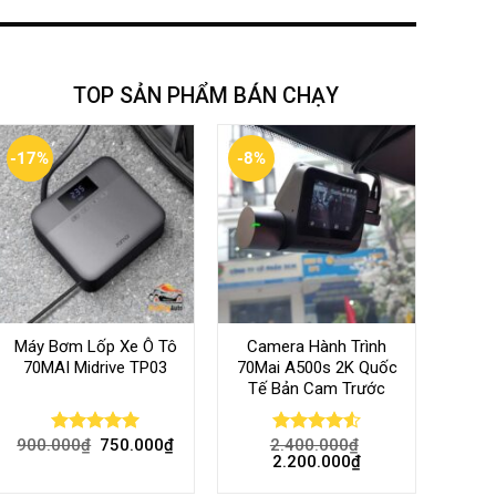
TOP SẢN PHẨM BÁN CHẠY
-17%
-8%
Máy Bơm Lốp Xe Ô Tô
Camera Hành Trình
70MAI Midrive TP03
70Mai A500s 2K Quốc
Tế Bản Cam Trước
900.000
₫
750.000
₫
2.400.000
₫
Rated
5.00
Rated
4.56
2.200.000
₫
out of 5
out of 5