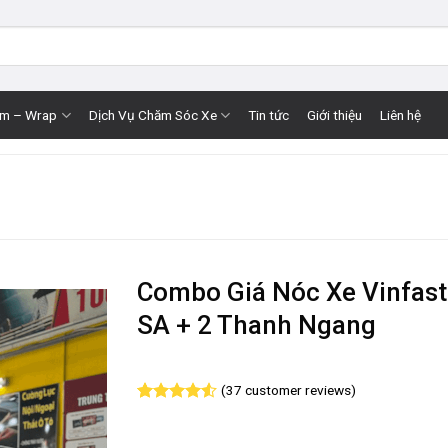
im – Wrap
Dịch Vụ Chăm Sóc Xe
Tin tức
Giới thiệu
Liên hệ
Combo Giá Nóc Xe Vinfast
SA + 2 Thanh Ngang
(
37
customer reviews)
Rated
37
4.51
out of 5
based on