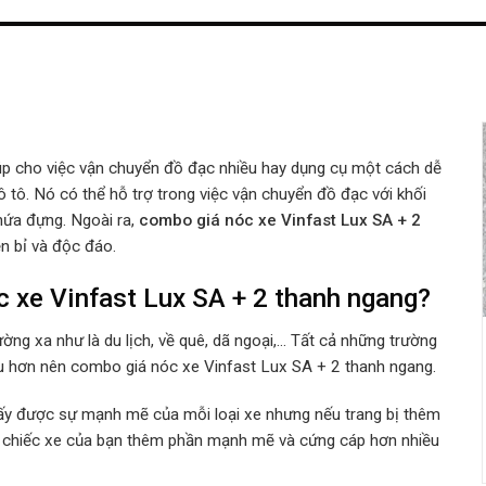
úp cho việc vận chuyển đồ đạc nhiều hay dụng cụ một cách dễ
ô. Nó có thể hỗ trợ trong việc vận chuyển đồ đạc với khối
hứa đựng. Ngoài ra,
combo giá nóc xe Vinfast Lux SA + 2
ền bỉ và độc đáo.
c xe Vinfast Lux SA + 2 thanh ngang?
ng xa như là du lịch, về quê, dã ngoại,… Tất cả những trường
 hơn nên combo giá nóc xe Vinfast Lux SA + 2 thanh ngang.
hấy được sự mạnh mẽ của mỗi loại xe nhưng nếu trang bị thêm
ì chiếc xe của bạn thêm phần mạnh mẽ và cứng cáp hơn nhiều