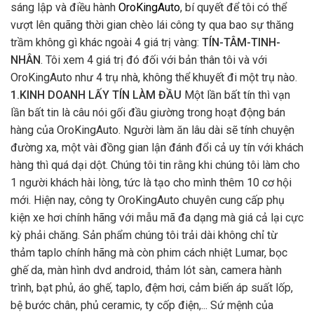
sáng lập và điều hành
OroKingAuto
, bí quyết để tôi có thể
vượt lên quãng thời gian chèo lái công ty qua bao sự thăng
trầm không gì khác ngoài 4 giá trị vàng:
TÍN-TÂM-TINH-
NHÂN
. Tôi xem 4 giá trị đó đối với bản thân tôi và với
OroKingAuto như 4 trụ nhà, không thể khuyết đi một trụ nào.
1.KINH DOANH LẤY TÍN LÀM ĐẦU
Một lần bất tín thì vạn
lần bất tin là câu nói gối đầu giường trong hoạt động bán
hàng của OroKingAuto. Người làm ăn lâu dài sẽ tính chuyện
đường xa, một vài đồng gian lận đánh đổi cả uy tín với khách
hàng thì quá dại dột. Chúng tôi tin rằng khi chúng tôi làm cho
1 người khách hài lòng, tức là tạo cho mình thêm 10 cơ hội
mới. Hiện nay, công ty OroKingAuto chuyên cung cấp phụ
kiện xe hơi chính hãng với mẫu mã đa dạng mà giá cả lại cực
kỳ phải chăng. Sản phẩm chúng tôi trải dài không chỉ từ
thảm taplo chính hãng mà còn phim cách nhiệt Lumar, bọc
ghế da, màn hình dvd android, thảm lót sàn, camera hành
trình, bạt phủ, áo ghế, taplo, đệm hơi, cảm biến áp suất lốp,
bệ bước chân, phủ ceramic, ty cốp điện,... Sứ mệnh của