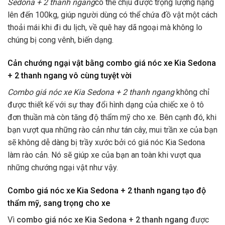
Sedona + 2 thanh ngang
có thể chịu được trọng lượng nặng
lên đến 100kg, giúp người dùng có thể chứa đồ vật một cách
thoải mái khi đi du lịch, về quê hay dã ngoại mà không lo
chúng bị cong vênh, biến dạng.
Cản chướng ngại vật bằng combo giá nóc xe Kia Sedona
+ 2 thanh ngang vô cùng tuyệt vời
Combo giá nóc xe Kia Sedona + 2 thanh ngang
không chỉ
được thiết kế với sự thay đổi hình dạng của chiếc xe ô tô
đơn thuần mà còn tăng độ thẩm mỹ cho xe. Bên cạnh đó, khi
bạn vượt qua những rào cản như tán cây, mui trần xe của bạn
sẽ không dễ dàng bị trầy xước bởi có giá nóc Kia Sedona
làm rào cản. Nó sẽ giúp xe của bạn an toàn khi vượt qua
những chướng ngại vật như vậy.
Combo giá nóc xe Kia Sedona + 2 thanh ngang tạo độ
thẩm mỹ, sang trọng cho xe
Vì
combo giá nóc xe Kia Sedona + 2 thanh ngang
được