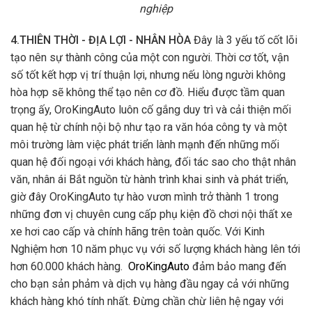
nghiệp
4.THIÊN THỜI - ĐỊA LỢI - NHÂN HÒA
Đây là 3 yếu tố cốt lõi
tạo nên sự thành công của một con người. Thời cơ tốt, vận
số tốt kết hợp vị trí thuận lợi, nhưng nếu lòng người không
hòa hợp sẽ không thể tạo nên cơ đồ. Hiểu được tầm quan
trọng ấy, OroKingAuto luôn cố gắng duy trì và cải thiện mối
quan hệ từ chính nội bộ như tạo ra văn hóa công ty và một
môi trường làm việc phát triển lành mạnh đến những mối
quan hệ đối ngoại với khách hàng, đối tác sao cho thật nhân
văn, nhân ái Bắt nguồn từ hành trình khai sinh và phát triển,
giờ đây OroKingAuto tự hào vươn mình trở thành 1 trong
những đơn vị chuyên cung cấp phụ kiện đồ chơi nội thất xe
xe hơi cao cấp và chính hãng trên toàn quốc. Với Kinh
Nghiệm hơn 10 năm phục vụ với số lượng khách hàng lên tới
hơn 60.000 khách hàng.
OroKingAuto
đảm bảo mang đến
cho bạn sản phảm và dịch vụ hàng đầu ngay cả với những
khách hàng khó tính nhất. Đừng chần chừ liên hệ ngay với