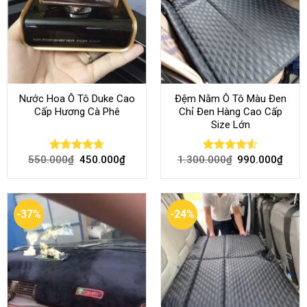
Nước Hoa Ô Tô Duke Cao
Đệm Nằm Ô Tô Màu Đen
Cấp Hương Cà Phê
Chỉ Đen Hàng Cao Cấp
Size Lớn
550.000
₫
450.000
₫
1.300.000
₫
990.000
₫
Rated
4.70
Rated
4.54
out of 5
out of 5
-37%
-24%