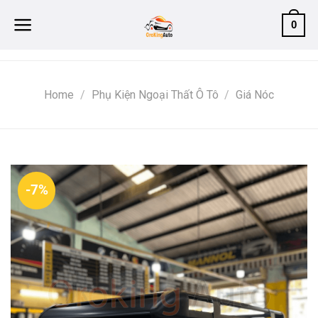
Skip
0
to
content
Home
/
Phụ Kiện Ngoại Thất Ô Tô
/
Giá Nóc
-7%