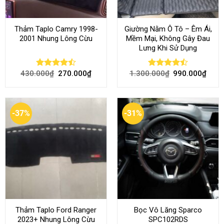
Thảm Taplo Camry 1998-
Giường Nằm Ô Tô – Êm Ái,
2001 Nhung Lông Cừu
Mềm Mại, Không Gây Đau
Lưng Khi Sử Dụng
430.000
₫
270.000
₫
1.300.000
₫
990.000
₫
Rated
Rated
4.50
out
4.45
out
of 5
of 5
-37%
-31%
Thảm Taplo Ford Ranger
Bọc Vô Lăng Sparco
2023+ Nhung Lông Cừu
SPC102RDS