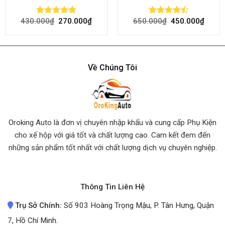
430.000
₫
270.000
₫
650.000
₫
450.000
₫
Rated
4.80
Rated
out of 5
4.50
out
of 5
Về Chúng Tôi
Oroking Auto là đơn vị chuyên nhập khẩu và cung cấp Phụ Kiện
cho xế hộp với giá tốt và chất lượng cao. Cam kết đem đến
những sản phẩm tốt nhất
với chất lượng dịch vụ chuyên nghiệp.
Thông Tin Liên Hệ
Trụ Sở Chính:
Số 903 Hoàng Trọng Mậu, P. Tân Hưng, Quận
7, Hồ Chí Minh.