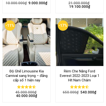
10.000.000
₫
9.000.000
₫
21.000.000
₫
Rated
4.68
Rated
4.52
19.100.000
₫
out of 5
out of 5
-11%
-17%
Độ Ghế Limousine Kia
Rèm Che Nắng Ford
Carnival sang trọng – đẳng
Everest 2022-2023 Loại 1
cấp số 1 hiện nay
Hít Nam Châm
45.000.000
₫
650.000
₫
540.000
₫
Rated
4.58
Rated
4.51
40.000.000
₫
out of 5
out of 5