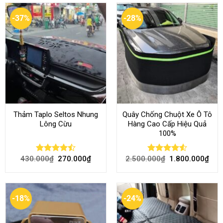
-37%
-28%
Thảm Taplo Seltos Nhung
Quây Chống Chuột Xe Ô Tô
Lông Cừu
Hàng Cao Cấp Hiệu Quả
100%
430.000
₫
270.000
₫
2.500.000
₫
1.800.000
₫
Rated
Rated
4.51
4.46
out
out of 5
of 5
-18%
-24%