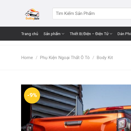
Skip
to
Search
for:
content
Trang chủ
Sản phẩm
Thiết Bị Điện – Điện Tử
Dán Ph
Home
/
Phụ Kiện Ngoại Thất Ô Tô
/
Body Kit
-9%