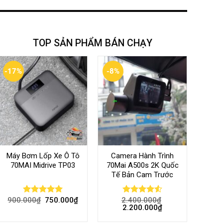
TOP SẢN PHẨM BÁN CHẠY
-17%
-8%
Máy Bơm Lốp Xe Ô Tô
Camera Hành Trình
70MAI Midrive TP03
70Mai A500s 2K Quốc
Tế Bản Cam Trước
900.000
₫
750.000
₫
2.400.000
₫
Rated
5.00
Rated
4.56
2.200.000
₫
out of 5
out of 5