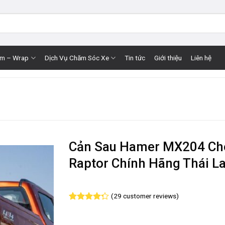
im – Wrap
Dịch Vụ Chăm Sóc Xe
Tin tức
Giới thiệu
Liên hệ
Cản Sau Hamer MX204 Ch
Raptor Chính Hãng Thái L
(
29
customer reviews)
Rated
29
4.31
out
of 5