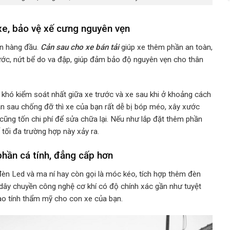
e, bảo vệ xế cưng nguyên vẹn
n hàng đầu.
Cản sau cho xe bán tải
giúp xe thêm phần an toàn,
xước, nứt bể do va đập, giúp đảm bảo độ nguyên vẹn cho thân
hất, khó kiểm soát nhất giữa xe trước và xe sau khi ở khoảng cách
n sau chống đỡ thì xe của bạn rất dễ bị bóp méo, xây xước
cũng tốn chi phí để sửa chữa lại. Nếu như lắp đặt thêm phần
ế tối đa trường hợp này xảy ra.
hần cá tính, đẳng cấp hơn
đèn Led và ma ní hay còn gọi là móc kéo, tích hợp thêm đèn
dây chuyền công nghệ cơ khí có độ chính xác gần như tuyệt
cao tính thẩm mỹ cho con xe của bạn.