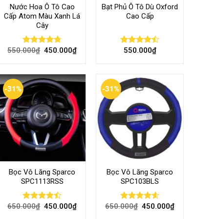
Nước Hoa Ô Tô Cao
Bạt Phủ Ô Tô Dù Oxford
Cấp Atom Màu Xanh Lá
Cao Cấp
Cây
550.000
₫
450.000
₫
550.000
₫
Rated
4.70
Rated
out of 5
4.50
out
of 5
-31%
-31%
Bọc Vô Lăng Sparco
Bọc Vô Lăng Sparco
SPC1113RSS
SPC103BLS
650.000
₫
450.000
₫
650.000
₫
450.000
₫
Rated
Rated
4.57
4.47
out
out of 5