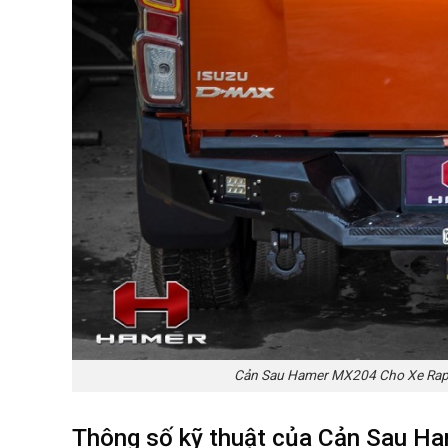
Cản Sau Hamer MX204 Cho Xe Rapto
Thông số kỹ thuật của Cản Sau H