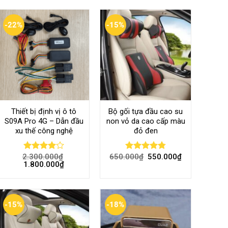
-22%
-15%
Thiết bị định vị ô tô
Bộ gối tựa đầu cao su
S09A Pro 4G – Dẫn đầu
non vỏ da cao cấp màu
xu thế công nghệ
đỏ đen
2.300.000
₫
650.000
₫
550.000
₫
Rated
Rated
4.80
1.800.000
₫
4.00
out
out of 5
of 5
-15%
-18%