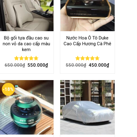
Bộ gối tựa đầu cao su
Nước Hoa Ô Tô Duke
non vỏ da cao cấp màu
Cao Cấp Hương Cà Phê
kem
650.000
₫
550.000
₫
550.000
₫
450.000
₫
Rated
4.70
Rated
4.70
out of 5
out of 5
-18%