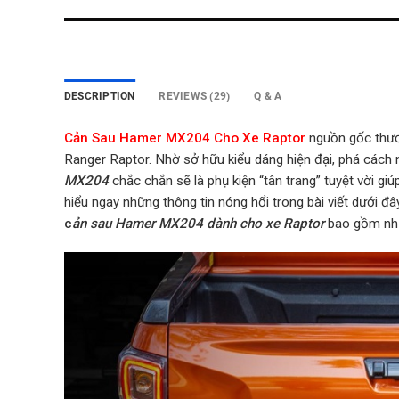
DESCRIPTION
REVIEWS (29)
Q & A
Cản Sau Hamer MX204 Cho Xe Raptor
nguồn gốc
thư
Ranger Raptor. Nhờ sở hữu kiểu dáng hiện đại, phá cách
MX204
chắc chắn sẽ là phụ kiện “tân trang” tuyệt vời gi
hiểu ngay những thông tin nóng hổi trong bài viết dưới đ
c
ản sau Hamer MX204 dành cho xe Raptor
bao gồm nhữ