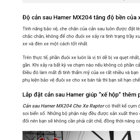
Độ cản sau Hamer MX204 tăng độ bền của x
Tính năng bảo vệ, che chắn của cản sau luôn được đặt lê
chắc chắn, không để cho đuôi xe xảy ra tình trạng trầy 
xe và đèn xe một cách tốt nhất.
Trên thực tế, phần đuôi xe luôn là vị trí dễ bị va quẹt n
gần. Khi xảy ra bất kỳ va chạm nào nếu không có phần cả
Điều đó làm mất đi tính thẩm mỹ của xe rất nhiều và bạn 
phụ kiện bảo vệ đuôi xe cho xe bán tải thì bạn sẽ hạn ch
Lắp đặt cản sau
Hamer giúp “xế hộp” thêm p
Cản sau Hamer MX204 Cho Xe Raptor
có thiết kế cụm 
soi biển số. Những bộ phận này đều được sản xuất theo 
đối nên bạn sẽ không cần phải cắt chế, đồng thời nâng 