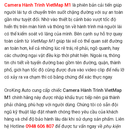
Camera Hành Trình VietMap M1
là phiên bản cải tiến giúp
người lái tự di chuyển trên suốt chặng đường với sự an toàn
gần như tuyệt đối. Nhờ vào thiết bị cảnh báo vượt tốc độ
hiển thị trên màn hình và thông tin về hành trình mà người lái
có thể kiểm soát vô lăng của mình. Bên cạnh sự hỗ trợ quay
toàn cảnh từ
VietMap M1
giúp tài xế có thể quan sát đường
an toàn hơn, kể cả những lúc rẽ trái, rẽ phải, ngõ quanh, hay
các chướng ngại vật đều kịp thời phát hiện. Ngoài ra, thông
tin chi tiết về tuyến đường bao gồm tên đường, quận, thành
phố, giới hạn tốc độ cũng được đưa vào video clip để nếu lỡ
có xảy ra va chạm thì có bằng chứng để xác thực ngay.
OroKing Auto cung cấp chiếc
Camera Hành Trình VietMap
M1
chính hãng này được nhập khẩu trực tiếp nên giá thành
phải chăng, phù hợp với người dùng. Chúng tôi có sẵn đội
ngũ kỹ thuật lắp đặt nhanh chóng theo yêu cầu của khách
hàng và chế độ bảo hành lâu dài khi sử dụng sản phẩm. Liên
hệ Hotline
0948 606 807
để được tư vấn ngay về
phụ kiện