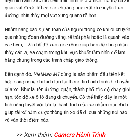
hiện hình ảnh sắc nét trên màn hình IPS 3 inch. Hỗ trợ tài xế
quan sát được tất cả các chướng ngại vật di chuyển trên
đường, nhìn thấy mọi vật xung quanh rõ hơn.
Nhằm nâng cao sự an toàn của người trong xe khi di chuyển
qua những đoạn đường vắng, rẽ trái phải hoặc là quanh vào
các hẻm,… Và chế độ xem góc rộng giúp bạn dễ dàng nhận
thấy các vụ va chạm trong khu vực khuất tầm nhìn để làm
bằng chứng trong các tranh chấp giao thông.
Bên cạnh đó,
VietMap M1
cũng là sản phẩm đầu tiên kết
hợp công nghệ ghi hình lưu lại thông tin hành trình di chuyển
của xe. Như là: tên đường, quận, thành phố, tốc độ chạy giới
hạn, tốc độ xe ô tô đang di chuyển. Có thể thấy đây là một
tính năng tuyệt vời lưu lại hành trình của xe nhằm mục đích
giúp tài xế nắm được thông tin xe đã đi qua những nơi nào
và vào thời điểm nào.
>> Xem thêm:
Camera Hành Trình