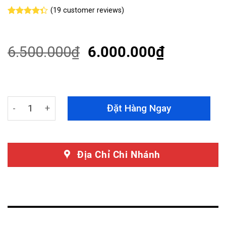
(
19
customer reviews)
Rated
19
4.32
out
of 5
based on
6.500.000
₫
6.000.000
₫
customer
ratings
Camera Hành Trình VietMap M1 - Dễ Dàng Lắp Đặt, Đa Da
Đặt Hàng Ngay
Địa Chỉ Chi Nhánh