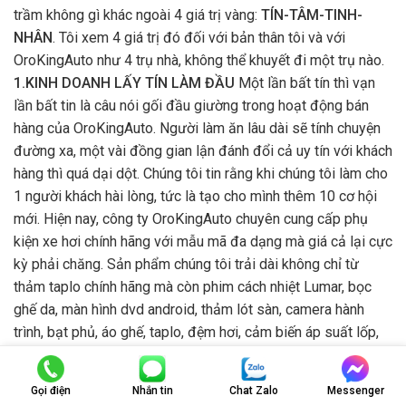
trầm không gì khác ngoài 4 giá trị vàng:
TÍN-TÂM-TINH-
NHÂN
. Tôi xem 4 giá trị đó đối với bản thân tôi và với
OroKingAuto như 4 trụ nhà, không thể khuyết đi một trụ nào.
1.KINH DOANH LẤY TÍN LÀM ĐẦU
Một lần bất tín thì vạn
lần bất tin là câu nói gối đầu giường trong hoạt động bán
hàng của OroKingAuto. Người làm ăn lâu dài sẽ tính chuyện
đường xa, một vài đồng gian lận đánh đổi cả uy tín với khách
hàng thì quá dại dột. Chúng tôi tin rằng khi chúng tôi làm cho
1 người khách hài lòng, tức là tạo cho mình thêm 10 cơ hội
mới. Hiện nay, công ty OroKingAuto chuyên cung cấp phụ
kiện xe hơi chính hãng với mẫu mã đa dạng mà giá cả lại cực
kỳ phải chăng. Sản phẩm chúng tôi trải dài không chỉ từ
thảm taplo chính hãng mà còn phim cách nhiệt Lumar, bọc
ghế da, màn hình dvd android, thảm lót sàn, camera hành
trình, bạt phủ, áo ghế, taplo, đệm hơi, cảm biến áp suất lốp,
bệ bước chân, phủ ceramic, ty cốp điện,... Sứ mệnh của
chúng tôi đó chính là mang đến cho người tiêu dùng Việt
Gọi điện
Nhắn tin
Chat Zalo
Messenger
Nam một trải nghiệm mới hơn về đồ phụ kiện xe hơi cũng