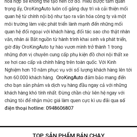
hòa hợp sẽ không thể tạo nên cơ đồ. Hiểu được tầm quan
trọng ấy, OroKingAuto luôn cố gắng duy trì và cải thiện mối
quan hệ từ chính nội bộ như tạo ra văn hóa công ty và một
môi trường làm việc phát triển lành mạnh đến những mối
quan hệ đối ngoại với khách hàng, đối tác sao cho thật nhân
văn, nhân ái Bắt nguồn từ hành trình khai sinh và phát triển,
giờ đây OroKingAuto tự hào vươn mình trở thành 1 trong
những đơn vị chuyên cung cấp phụ kiện đồ chơi nội thất xe
xe hơi cao cấp và chính hãng trên toàn quốc. Với Kinh
Nghiệm hơn 10 năm phục vụ với số lượng khách hàng lên tới
hơn 60.000 khách hàng.
OroKingAuto
đảm bảo mang đến
cho bạn sản phảm và dịch vụ hàng đầu ngay cả với những
khách hàng khó tính nhất. Đừng chần chừ liên hệ ngay với
chúng tôi để nhận mức giá làm quen cực kì ưu đãi qua
số
điện thoại hotline: 0948606807
TOP SẢN PHẨM BÁN CHẠY