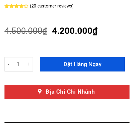
(
20
customer reviews)
Rated
20
4.35
out
of 5
based on
4.500.000
₫
4.200.000
₫
customer
ratings
Camera Hành Trình VietMap KC01 Pro - Camera Ghi Hìn
Đặt Hàng Ngay
Địa Chỉ Chi Nhánh