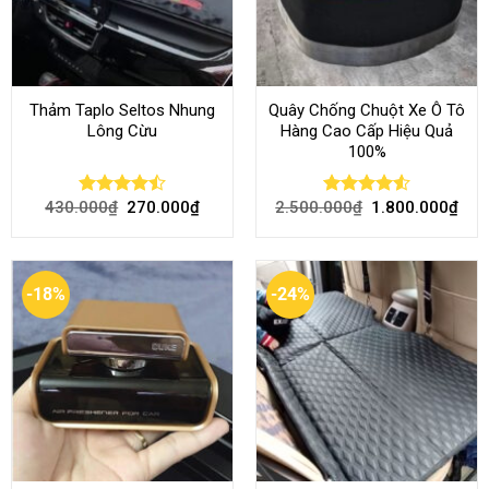
Thảm Taplo Seltos Nhung
Quây Chống Chuột Xe Ô Tô
Lông Cừu
Hàng Cao Cấp Hiệu Quả
100%
430.000
₫
270.000
₫
2.500.000
₫
1.800.000
₫
Rated
Rated
4.51
4.46
out
out of 5
of 5
-18%
-24%