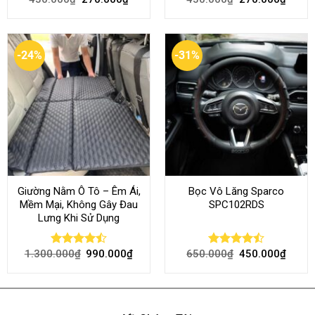
4.50
out
out of 5
of 5
-24%
-31%
Giường Nằm Ô Tô – Êm Ái,
Bọc Vô Lăng Sparco
Mềm Mại, Không Gây Đau
SPC102RDS
Lưng Khi Sử Dụng
1.300.000
₫
990.000
₫
650.000
₫
450.000
₫
Rated
Rated
4.45
out
4.50
out
of 5
of 5