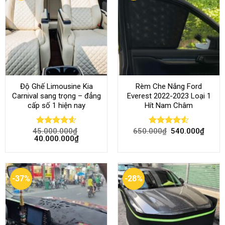
Độ Ghế Limousine Kia
Rèm Che Nắng Ford
Carnival sang trọng – đẳng
Everest 2022-2023 Loại 1
cấp số 1 hiện nay
Hít Nam Châm
45.000.000
₫
650.000
₫
540.000
₫
Rated
4.58
Rated
4.51
40.000.000
₫
out of 5
out of 5
-37%
-28%