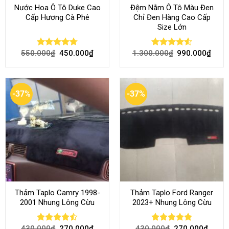
Nước Hoa Ô Tô Duke Cao
Đệm Nằm Ô Tô Màu Đen
Cấp Hương Cà Phê
Chỉ Đen Hàng Cao Cấp
Size Lớn
550.000
₫
450.000
₫
1.300.000
₫
990.000
₫
Rated
4.70
Rated
4.54
out of 5
out of 5
-37%
-37%
Thảm Taplo Camry 1998-
Thảm Taplo Ford Ranger
2001 Nhung Lông Cừu
2023+ Nhung Lông Cừu
430.000
₫
270.000
₫
430.000
₫
270.000
₫
Rated
Rated
4.80