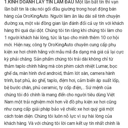
1.KINH DOANH LẤY TÍN LÀM ĐẦU
Một lần bất tín thì vạn
lần bất tin là câu nói gối đầu giường trong hoạt động bán
hàng của OroKingAuto. Người làm ăn lâu dài sẽ tính chuyện
đường xa, một vài đồng gian lận đánh đổi cả uy tín với khách
hàng thì quá dại dột. Chúng tôi tin rằng khi chúng tôi làm cho
1 người khách hài lòng, tức là tạo cho mình thêm 10 cơ hội
mới. Hiện nay, công ty OroKingAuto chuyên cung cấp phụ
kiện xe hơi chính hãng với mẫu mã đa dạng mà giá cả lại cực
kỳ phải chăng. Sản phẩm chúng tôi trải dài không chỉ từ
thảm taplo chính hãng mà còn phim cách nhiệt Lumar, bọc
ghế da, màn hình dvd android, thảm lót sàn, camera hành
trình, bạt phủ, áo ghế, taplo, đệm hơi, cảm biến áp suất lốp,
bệ bước chân, phủ ceramic, ty cốp điện,... Sứ mệnh của
chúng tôi đó chính là mang đến cho người tiêu dùng Việt
Nam một trải nghiệm mới hơn về đồ phụ kiện xe hơi cũng
như cung cấp giải pháp bảo vệ chiếc xe hơi quý giá một
cách toàn diện. Chúng tôi luôn nỗ lực vì sự hài lòng của
khách hàng. Và với chúng tôi lời cam kết uy tín nhất chính là