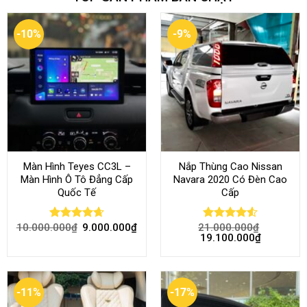
-10%
-9%
Màn Hình Teyes CC3L –
Nắp Thùng Cao Nissan
Màn Hình Ô Tô Đẳng Cấp
Navara 2020 Có Đèn Cao
Quốc Tế
Cấp
10.000.000
₫
9.000.000
₫
21.000.000
₫
Rated
4.68
Rated
4.52
19.100.000
₫
out of 5
out of 5
-11%
-17%