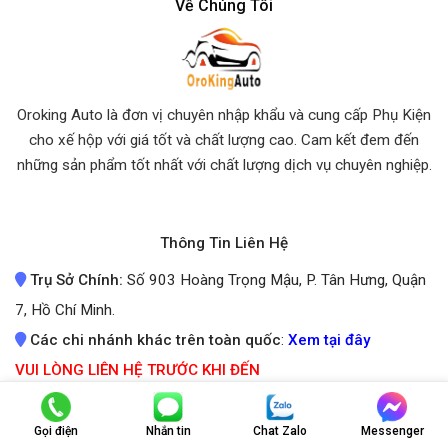
Về Chúng Tôi
Oroking Auto là đơn vị chuyên nhập khẩu và cung cấp Phụ Kiện
cho xế hộp với giá tốt và chất lượng cao. Cam kết đem đến
những sản phẩm tốt nhất
với chất lượng dịch vụ chuyên nghiệp.
Thông Tin Liên Hệ
Trụ Sở Chính:
Số 903 Hoàng Trọng Mậu, P. Tân Hưng, Quận
7, Hồ Chí Minh.
Các chi nhánh khác trên toàn quốc
:
Xem tại đây
VUI LÒNG LIÊN HỆ TRƯỚC KHI ĐẾN
ĐỂ ĐƯỢC PHỤC VỤ TỐT NHẤT
Giờ mở cửa:
Từ 8:00 - 17:00 hằng ngày
Gọi điện
Nhắn tin
Chat Zalo
Messenger