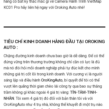
hàng có bất kỳ thắc mắc gì về Camera Hành Trình VietMap
KC01 Pro hãy liên hệ ngay với Oroking Auto nhé!
TIÊU CHÍ KINH DOANH HÀNG ĐẦU TẠI OROKING
AUTO :
Chặng đường kinh doanh chưa bao giờ là dễ dàng. Để có thể
đứng vững trên thương trường không chỉ cần có lực là đủ
mà nó đòi hỏi mỗi doanh nghiệp phải tự đúc kết cho mình
những giá trị cốt lõi trong kinh doanh. Với cương vị là người
sáng lập và điều hành
OroKingAuto
, bí quyết để tôi có thể
vượt lên quãng thời gian chèo lái công ty qua bao sự thăng
trầm không gì khác ngoài 4 giá trị vàng:
TÍN-TÂM-TINH-
NHÂN
. Tôi xem 4 giá trị đó đối với bản thân tôi và với
OroKingAuto như 4 trụ nhà, không thể khuyết đi một trụ nào.