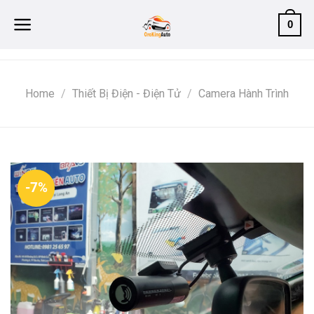
Skip
0
to
content
Home
/
Thiết Bị Điện - Điện Tử
/
Camera Hành Trình
-7%