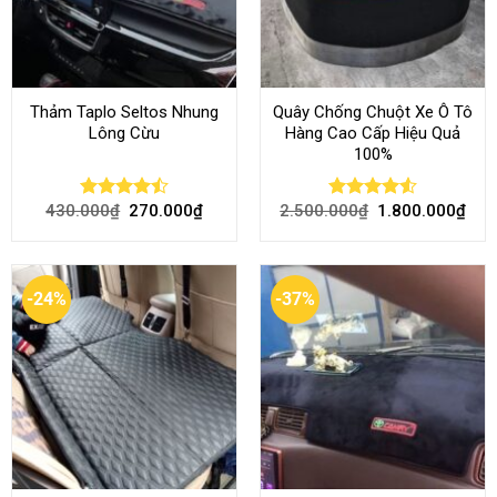
Thảm Taplo Seltos Nhung
Quây Chống Chuột Xe Ô Tô
Lông Cừu
Hàng Cao Cấp Hiệu Quả
100%
430.000
₫
270.000
₫
2.500.000
₫
1.800.000
₫
Rated
Rated
4.51
4.46
out
out of 5
of 5
-24%
-37%