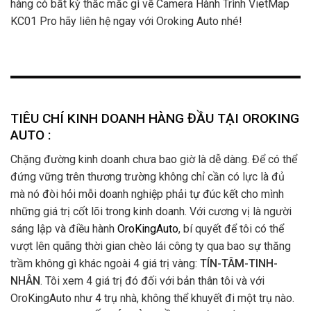
hàng có bất kỳ thắc mắc gì về Camera Hành Trình VietMap
KC01 Pro hãy liên hệ ngay với Oroking Auto nhé!
TIÊU CHÍ KINH DOANH HÀNG ĐẦU TẠI OROKING
AUTO :
Chặng đường kinh doanh chưa bao giờ là dễ dàng. Để có thể
đứng vững trên thương trường không chỉ cần có lực là đủ
mà nó đòi hỏi mỗi doanh nghiệp phải tự đúc kết cho mình
những giá trị cốt lõi trong kinh doanh. Với cương vị là người
sáng lập và điều hành
OroKingAuto
, bí quyết để tôi có thể
vượt lên quãng thời gian chèo lái công ty qua bao sự thăng
trầm không gì khác ngoài 4 giá trị vàng:
TÍN-TÂM-TINH-
NHÂN
. Tôi xem 4 giá trị đó đối với bản thân tôi và với
OroKingAuto như 4 trụ nhà, không thể khuyết đi một trụ nào.