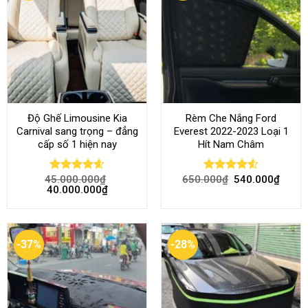
Độ Ghế Limousine Kia
Rèm Che Nắng Ford
Carnival sang trọng – đẳng
Everest 2022-2023 Loại 1
cấp số 1 hiện nay
Hít Nam Châm
45.000.000
₫
650.000
₫
540.000
₫
Rated
4.58
Rated
4.51
40.000.000
₫
out of 5
out of 5
-37%
-28%