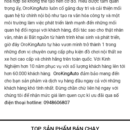
hòa hợp sẽ không thể tạo nên cơ đồ. Hiểu được tầm quan
trọng ấy, OroKingAuto luôn cố gắng duy trì và cải thiện mối
quan hệ từ chính nội bộ như tạo ra văn hóa công ty và một
môi trường làm việc phát triển lành mạnh đến những mối
quan hệ đối ngoại với khách hàng, đối tác sao cho thật nhân
văn, nhân ái Bắt nguồn từ hành trình khai sinh và phát triển,
giờ đây OroKingAuto tự hào vươn mình trở thành 1 trong
những đơn vị chuyên cung cấp phụ kiện đồ chơi nội thất xe
xe hơi cao cấp và chính hãng trên toàn quốc. Với Kinh
Nghiệm hơn 10 năm phục vụ với số lượng khách hàng lên tới
hơn 60.000 khách hàng.
OroKingAuto
đảm bảo mang đến
cho bạn sản phảm và dịch vụ hàng đầu ngay cả với những
khách hàng khó tính nhất. Đừng chần chừ liên hệ ngay với
chúng tôi để nhận mức giá làm quen cực kì ưu đãi qua
số
điện thoại hotline: 0948606807
TOP SẢN PHẨM BÁN CHẠY