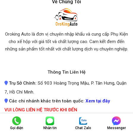
Về Chúng Tôi
Oroking Auto là đơn vị chuyên nhập khẩu và cung cấp Phụ Kiện
cho xế hộp với giá tốt và chất lượng cao. Cam kết đem đến
những sản phẩm tốt nhất
với chất lượng dịch vụ chuyên nghiệp.
Thông Tin Liên Hệ
Trụ Sở Chính:
Số 903 Hoàng Trọng Mậu, P. Tân Hưng, Quận
7, Hồ Chí Minh.
Các chi nhánh khác trên toàn quốc
:
Xem tại đây
VUI LÒNG LIÊN HỆ TRƯỚC KHI ĐẾN
ĐỂ ĐƯỢC PHỤC VỤ TỐT NHẤT
Giờ mở cửa:
Từ 8:00 - 17:00 hằng ngày
Gọi điện
Nhắn tin
Chat Zalo
Messenger