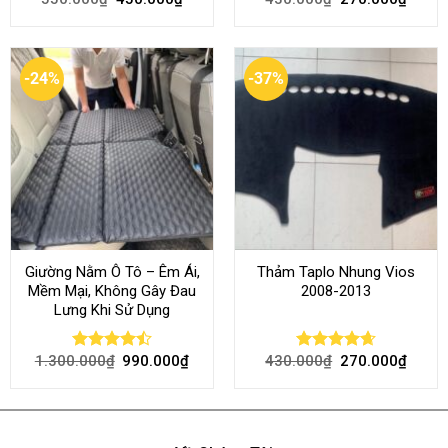
out of 5
out of 5
-24%
-37%
Giường Nằm Ô Tô – Êm Ái,
Thảm Taplo Nhung Vios
Mềm Mại, Không Gây Đau
2008-2013
Lưng Khi Sử Dụng
1.300.000
₫
990.000
₫
430.000
₫
270.000
₫
Rated
Rated
4.64
4.45
out
out of 5
of 5