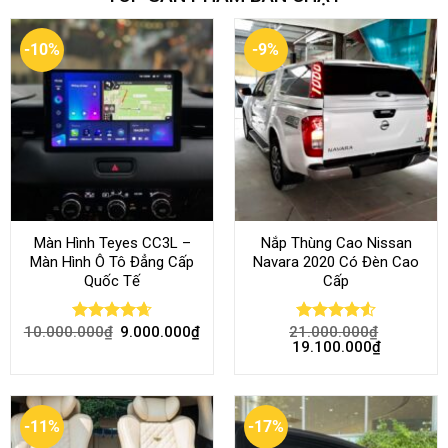
-10%
-9%
Màn Hình Teyes CC3L –
Nắp Thùng Cao Nissan
Màn Hình Ô Tô Đẳng Cấp
Navara 2020 Có Đèn Cao
Quốc Tế
Cấp
10.000.000
₫
9.000.000
₫
21.000.000
₫
Rated
4.68
Rated
4.52
19.100.000
₫
out of 5
out of 5
-11%
-17%