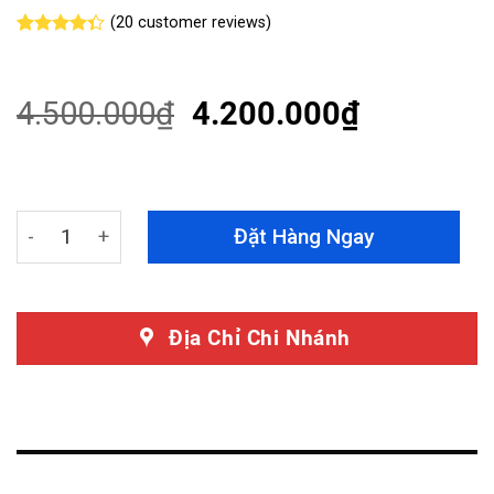
(
20
customer reviews)
Rated
20
4.35
out
of 5
based on
4.500.000
₫
4.200.000
₫
customer
ratings
Camera Hành Trình VietMap KC01 Pro - Cảnh Báo Bằng 
Đặt Hàng Ngay
Địa Chỉ Chi Nhánh