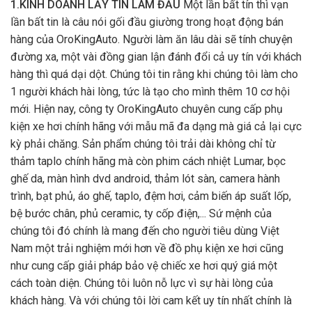
1.KINH DOANH LẤY TÍN LÀM ĐẦU
Một lần bất tín thì vạn
lần bất tin là câu nói gối đầu giường trong hoạt động bán
hàng của OroKingAuto. Người làm ăn lâu dài sẽ tính chuyện
đường xa, một vài đồng gian lận đánh đổi cả uy tín với khách
hàng thì quá dại dột. Chúng tôi tin rằng khi chúng tôi làm cho
1 người khách hài lòng, tức là tạo cho mình thêm 10 cơ hội
mới. Hiện nay, công ty OroKingAuto chuyên cung cấp phụ
kiện xe hơi chính hãng với mẫu mã đa dạng mà giá cả lại cực
kỳ phải chăng. Sản phẩm chúng tôi trải dài không chỉ từ
thảm taplo chính hãng mà còn phim cách nhiệt Lumar, bọc
ghế da, màn hình dvd android, thảm lót sàn, camera hành
trình, bạt phủ, áo ghế, taplo, đệm hơi, cảm biến áp suất lốp,
bệ bước chân, phủ ceramic, ty cốp điện,... Sứ mệnh của
chúng tôi đó chính là mang đến cho người tiêu dùng Việt
Nam một trải nghiệm mới hơn về đồ phụ kiện xe hơi cũng
như cung cấp giải pháp bảo vệ chiếc xe hơi quý giá một
cách toàn diện. Chúng tôi luôn nỗ lực vì sự hài lòng của
khách hàng. Và với chúng tôi lời cam kết uy tín nhất chính là