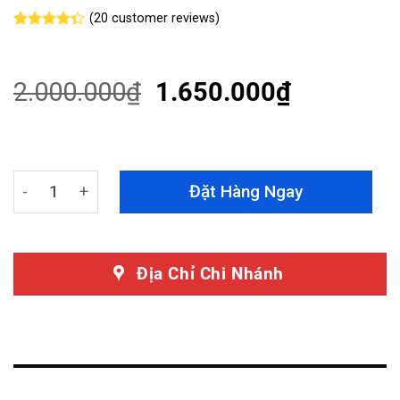
(
20
customer reviews)
Rated
20
4.35
out
of 5
based on
2.000.000
₫
1.650.000
₫
customer
ratings
Camera Hành Trình 70mai M300 Bản Quốc Tế 64G quant
Đặt Hàng Ngay
Địa Chỉ Chi Nhánh