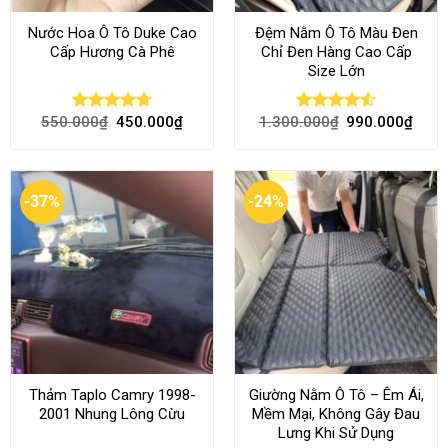
Nước Hoa Ô Tô Duke Cao
Đệm Nằm Ô Tô Màu Đen
Cấp Hương Cà Phê
Chỉ Đen Hàng Cao Cấp
Size Lớn
550.000
₫
450.000
₫
1.300.000
₫
990.000
₫
Rated
4.70
Rated
4.54
out of 5
out of 5
-37%
-24%
Thảm Taplo Camry 1998-
Giường Nằm Ô Tô – Êm Ái,
2001 Nhung Lông Cừu
Mềm Mại, Không Gây Đau
Lưng Khi Sử Dụng