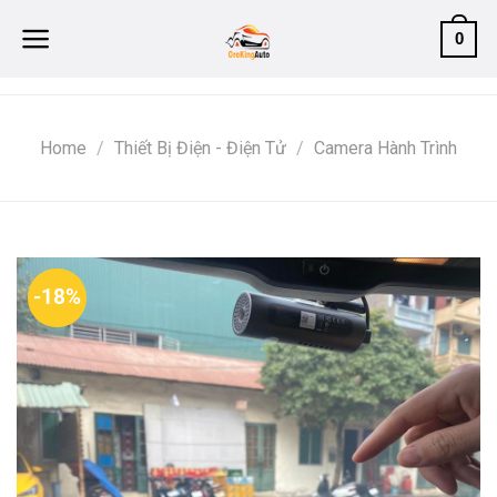
Skip
0
to
content
Home
/
Thiết Bị Điện - Điện Tử
/
Camera Hành Trình
-18%