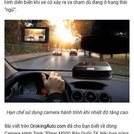
hình diễn biến khi xe có xảy ra va chạm dù đang ở trạng thái
“ngủ”.
Hạn chế sử dụng camera hành trình khi nhiệt độ tăng cao
Bài viết trên
OrokingAuto.com
đã cho bạn biết về dòng
Camera Hành Trình 70mai M300 Bản Quốc Tế. Nếu bạn cũng