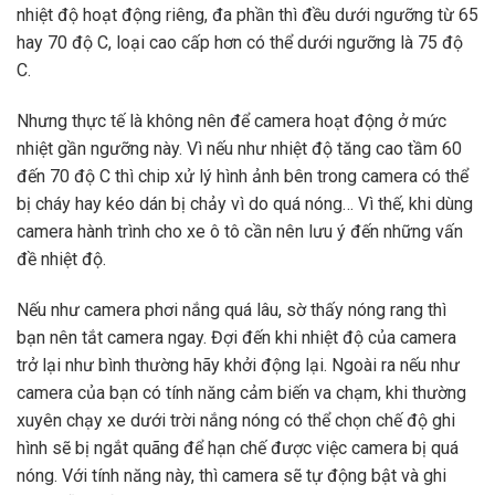
nhiệt độ hoạt động riêng, đa phần thì đều dưới ngưỡng từ 65
hay 70 độ C, loại cao cấp hơn có thể dưới ngưỡng là 75 độ
C.
Nhưng thực tế là không nên để camera hoạt động ở mức
nhiệt gần ngưỡng này. Vì nếu như nhiệt độ tăng cao tầm 60
đến 70 độ C thì chip xử lý hình ảnh bên trong camera có thể
bị cháy hay kéo dán bị chảy vì do quá nóng… Vì thế, khi dùng
camera hành trình cho xe ô tô cần nên lưu ý đến những vấn
đề nhiệt độ.
Nếu như camera phơi nắng quá lâu, sờ thấy nóng rang thì
bạn nên tắt camera ngay. Đợi đến khi nhiệt độ của camera
trở lại như bình thường hãy khởi động lại. Ngoài ra nếu như
camera của bạn có tính năng cảm biến va chạm, khi thường
xuyên chạy xe dưới trời nắng nóng có thể chọn chế độ ghi
hình sẽ bị ngắt quãng để hạn chế được việc camera bị quá
nóng. Với tính năng này, thì camera sẽ tự động bật và ghi