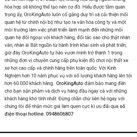
hòa hợp sẽ không thể tạo nên cơ đồ. Hiểu được tầm quan
trọng ấy, OroKingAuto luôn cố gắng duy trì và cải thiện mối
quan hệ từ chính nội bộ như tạo ra văn hóa công ty và một
môi trường làm việc phát triển lành mạnh đến những mối
quan hệ đối ngoại với khách hàng, đối tác sao cho thật nhân
văn, nhân ái Bắt nguồn từ hành trình khai sinh và phát triển,
giờ đây OroKingAuto tự hào vươn mình trở thành 1 trong
những đơn vị chuyên cung cấp phụ kiện đồ chơi nội thất xe
xe hơi cao cấp và chính hãng trên toàn quốc. Với Kinh
Nghiệm hơn 10 năm phục vụ với số lượng khách hàng lên tới
hơn 60.000 khách hàng.
OroKingAuto
đảm bảo mang đến
cho bạn sản phảm và dịch vụ hàng đầu ngay cả với những
khách hàng khó tính nhất. Đừng chần chừ liên hệ ngay với
chúng tôi để nhận mức giá làm quen cực kì ưu đãi qua
số
điện thoại hotline: 0948606807