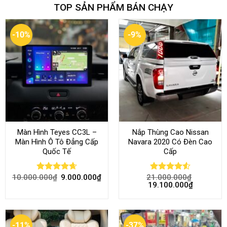
TOP SẢN PHẨM BÁN CHẠY
-10%
-9%
Màn Hình Teyes CC3L –
Nắp Thùng Cao Nissan
Màn Hình Ô Tô Đẳng Cấp
Navara 2020 Có Đèn Cao
Quốc Tế
Cấp
10.000.000
₫
9.000.000
₫
21.000.000
₫
Rated
4.68
Rated
4.52
19.100.000
₫
out of 5
out of 5
-11%
-37%