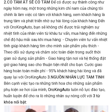
2.CÓ TÂM ẮT SẼ CÓ TẦM
Để có được sự thành công như
ngày hôm nay, một trong những kim chỉ nam của chúng tôi
chính là làm việc có tâm với khách hàng, xem khách hàng là
trung tâm và phát triển nhờ sự hài lòng của khách hàng Đến
với OroKingAuto, bạn sẽ không chỉ được trải nghiệm sự
nhiệt tình của nhân viên từ khâu tư vấn, mua hàng đến những
chế độ hậu mãi sau khi mua hàng: - Chuyên viên tư vấn nhiệt
tình giúp khách hàng tìm cho mình sản phẩm yêu thích -
Theo dõi sử dụng và chăm sóc toàn diện trong suốt thời
gian sử dụng sản phẩm - Giao hàng tận nơi và hệ thống đặt
giờ giao hàng sao cho thuận tiện nhất cho bạn. Cước giao
hàng hoàn toàn miễn phí - 95% khách hàng hài lòng và đã
quay lại với OroKingAuto
3.NGUỒN NHÂN LỰC TAM TINH
Bên cạnh việc tạo ra những tinh hoa cho những sản phẩm
phụ kiện xe hơi của mình,
OroKingAuto
luôn nỗ lực đào tạo,
huấn luyện để cho ra lò những nhân sự nòng cốt với
3 từ
khóa nổi bật: