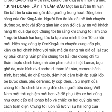
OroKingAuto như 4 trụ nhà, không thể khuyết đi một trụ nào.
1.KINH DOANH LẤY TÍN LÀM ĐẦU
Một lần bất tín thì vạn
lần bất tin là câu nói gối đầu giường trong hoạt động bán
hàng của OroKingAuto. Người làm ăn lâu dài sẽ tính chuyện
đường xa, một vài đồng gian lận đánh đổi cả uy tín với khách
hàng thì quá dại dột. Chúng tôi tin rằng khi chúng tôi làm cho
1 người khách hài lòng, tức là tạo cho mình thêm 10 cơ hội
mới. Hiện nay, công ty OroKingAuto chuyên cung cấp phụ
kiện xe hơi chính hãng với mẫu mã đa dạng mà giá cả lại cực
kỳ phải chăng. Sản phẩm chúng tôi trải dài không chỉ từ
thảm taplo chính hãng mà còn phim cách nhiệt Lumar, bọc
ghế da, màn hình dvd android, thảm lót sàn, camera hành
trình, bạt phủ, áo ghế, taplo, đệm hơi, cảm biến áp suất lốp,
bệ bước chân, phủ ceramic, ty cốp điện,... Sứ mệnh của
chúng tôi đó chính là mang đến cho người tiêu dùng Việt
Nam một trải nghiệm mới hơn về đồ phụ kiện xe hơi cũng
như cung cấp giải pháp bảo vệ chiếc xe hơi quý giá một
cách toàn diện. Chúng tôi luôn nỗ lực vì sự hài lòng của