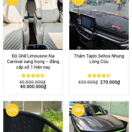
Độ Ghế Limousine Kia
Thảm Taplo Seltos Nhung
Carnival sang trọng – đẳng
Lông Cừu
cấp số 1 hiện nay
45.000.000
₫
430.000
₫
270.000
₫
Rated
4.58
Rated
40.000.000
₫
out of 5
4.46
out
of 5
-17%
-28%