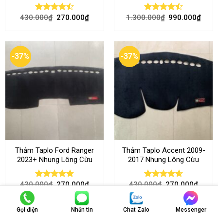
430.000
₫
270.000
₫
1.300.000
₫
990.000
₫
Rated
Rated
4.50
out
4.45
out
of 5
of 5
-37%
-37%
Thảm Taplo Ford Ranger
Thảm Taplo Accent 2009-
2023+ Nhung Lông Cừu
2017 Nhung Lông Cừu
430.000
₫
270.000
₫
430.000
₫
270.000
₫
Rated
4.80
Rated
4.64
out of 5
out of 5
Gọi điện
Nhắn tin
Chat Zalo
Messenger