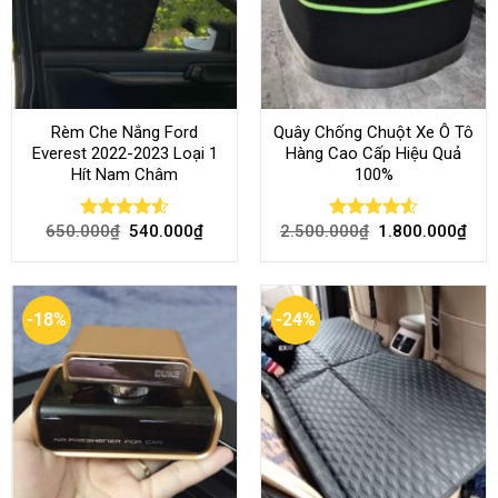
Rèm Che Nắng Ford
Quây Chống Chuột Xe Ô Tô
Everest 2022-2023 Loại 1
Hàng Cao Cấp Hiệu Quả
Hít Nam Châm
100%
650.000
₫
540.000
₫
2.500.000
₫
1.800.000
₫
Rated
4.51
Rated
4.51
out of 5
out of 5
-18%
-24%