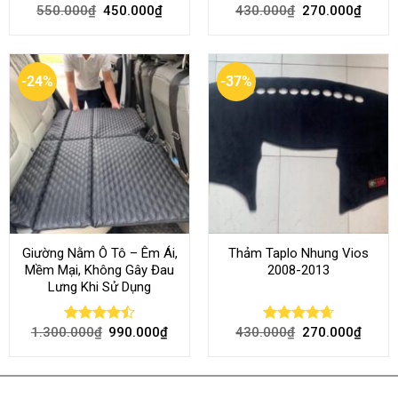
550.000
₫
450.000
₫
430.000
₫
270.000
₫
Rated
4.70
Rated
4.80
out of 5
out of 5
-24%
-37%
Giường Nằm Ô Tô – Êm Ái,
Thảm Taplo Nhung Vios
Mềm Mại, Không Gây Đau
2008-2013
Lưng Khi Sử Dụng
1.300.000
₫
990.000
₫
430.000
₫
270.000
₫
Rated
Rated
4.64
4.45
out
out of 5
of 5