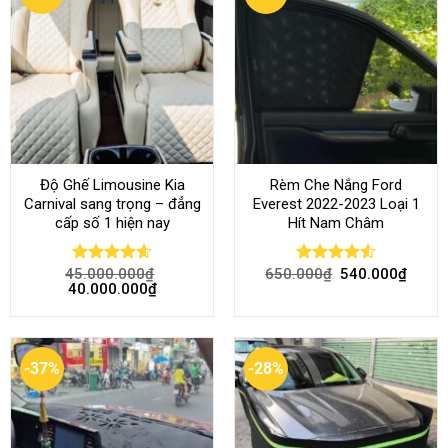
Độ Ghế Limousine Kia
Rèm Che Nắng Ford
Carnival sang trọng – đẳng
Everest 2022-2023 Loại 1
cấp số 1 hiện nay
Hít Nam Châm
45.000.000
₫
650.000
₫
540.000
₫
Rated
4.58
Rated
4.51
40.000.000
₫
out of 5
out of 5
-37%
-28%