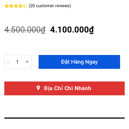
(
20
customer reviews)
Rated
20
4.35
out
of 5
based on
4.500.000
₫
4.100.000
₫
customer
ratings
Camera Hành Trình 70Mai A810 - Hỗ Trợ Lái Xe An Toàn 
Đặt Hàng Ngay
Địa Chỉ Chi Nhánh