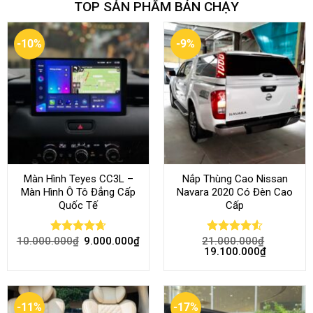
TOP SẢN PHẨM BÁN CHẠY
-10%
-9%
Màn Hình Teyes CC3L –
Nắp Thùng Cao Nissan
Màn Hình Ô Tô Đẳng Cấp
Navara 2020 Có Đèn Cao
Quốc Tế
Cấp
10.000.000
₫
9.000.000
₫
21.000.000
₫
Rated
4.68
Rated
4.52
19.100.000
₫
out of 5
out of 5
-11%
-17%