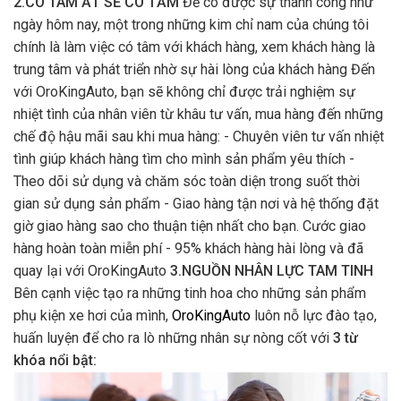
2.CÓ TÂM ẮT SẼ CÓ TẦM
Để có được sự thành công như
ngày hôm nay, một trong những kim chỉ nam của chúng tôi
chính là làm việc có tâm với khách hàng, xem khách hàng là
trung tâm và phát triển nhờ sự hài lòng của khách hàng Đến
với OroKingAuto, bạn sẽ không chỉ được trải nghiệm sự
nhiệt tình của nhân viên từ khâu tư vấn, mua hàng đến những
chế độ hậu mãi sau khi mua hàng: - Chuyên viên tư vấn nhiệt
tình giúp khách hàng tìm cho mình sản phẩm yêu thích -
Theo dõi sử dụng và chăm sóc toàn diện trong suốt thời
gian sử dụng sản phẩm - Giao hàng tận nơi và hệ thống đặt
giờ giao hàng sao cho thuận tiện nhất cho bạn. Cước giao
hàng hoàn toàn miễn phí - 95% khách hàng hài lòng và đã
quay lại với OroKingAuto
3.NGUỒN NHÂN LỰC TAM TINH
Bên cạnh việc tạo ra những tinh hoa cho những sản phẩm
phụ kiện xe hơi của mình,
OroKingAuto
luôn nỗ lực đào tạo,
huấn luyện để cho ra lò những nhân sự nòng cốt với
3 từ
khóa nổi bật: