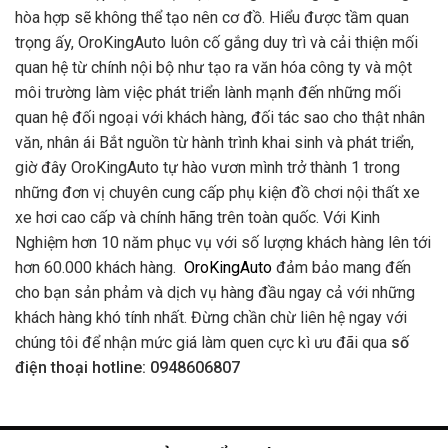
hòa hợp sẽ không thể tạo nên cơ đồ. Hiểu được tầm quan
trọng ấy, OroKingAuto luôn cố gắng duy trì và cải thiện mối
quan hệ từ chính nội bộ như tạo ra văn hóa công ty và một
môi trường làm việc phát triển lành mạnh đến những mối
quan hệ đối ngoại với khách hàng, đối tác sao cho thật nhân
văn, nhân ái Bắt nguồn từ hành trình khai sinh và phát triển,
giờ đây OroKingAuto tự hào vươn mình trở thành 1 trong
những đơn vị chuyên cung cấp phụ kiện đồ chơi nội thất xe
xe hơi cao cấp và chính hãng trên toàn quốc. Với Kinh
Nghiệm hơn 10 năm phục vụ với số lượng khách hàng lên tới
hơn 60.000 khách hàng.
OroKingAuto
đảm bảo mang đến
cho bạn sản phảm và dịch vụ hàng đầu ngay cả với những
khách hàng khó tính nhất. Đừng chần chừ liên hệ ngay với
chúng tôi để nhận mức giá làm quen cực kì ưu đãi qua
số
điện thoại hotline: 0948606807