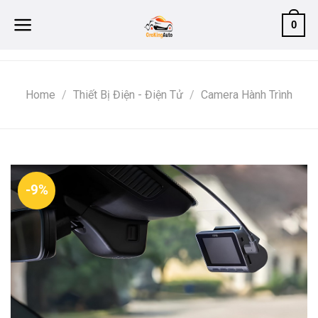
Skip
0
to
content
Home
/
Thiết Bị Điện - Điện Tử
/
Camera Hành Trình
-9%