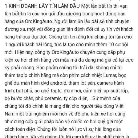
1.KINH DOANH LẤY TÍN LÀM ĐẦU
Một lần bất tín thì vạn
lần bất tin là câu nói gối đầu giường trong hoạt động bán
hàng của OroKingAuto. Người làm ăn lâu dài sẽ tính chuyện
đường xa, một vài đồng gian lận đánh đổi cả uy tín với khách
hàng thì quá dại dột. Chúng tôi tin rằng khi chúng tôi làm cho
1 người khách hài lòng, tức là tạo cho mình thêm 10 cơ hội
mới. Hiện nay, công ty OroKingAuto chuyên cung cấp phụ
kiện xe hơi chính hãng với mẫu mã đa dạng mà giá cả lại cực
kỳ phải chăng. Sản phẩm chúng tôi trải dài không chỉ từ
thảm taplo chính hãng mà còn phim cách nhiệt Lumar, bọc
ghế da, màn hình dvd android, thảm lót sàn, camera hành
trình, bạt phủ, áo ghế, taplo, đệm hơi, cảm biến áp suất lốp,
bệ bước chân, phủ ceramic, ty cốp điện,... Sứ mệnh của
chúng tôi đó chính là mang đến cho người tiêu dùng Việt
Nam một trải nghiệm mới hơn về đồ phụ kiện xe hơi cũng
như cung cấp giải pháp bảo vệ chiếc xe hơi quý giá một
cách toàn diện. Chúng tôi luôn nỗ lực vì sự hài lòng của
khách hàng. Và với chúng tôi lời cam kết uy tín nhất chính là