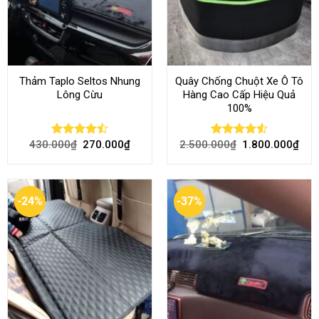
Thảm Taplo Seltos Nhung
Quây Chống Chuột Xe Ô Tô
Lông Cừu
Hàng Cao Cấp Hiệu Quả
100%
430.000
₫
270.000
₫
2.500.000
₫
1.800.000
₫
Rated
Rated
4.51
4.46
out
out of 5
of 5
-24%
-37%