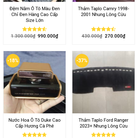
Đệm Nằm Ô Tô Màu Đen
Thảm Taplo Camry 1998-
Chỉ Đen Hàng Cao Cấp
2001 Nhung Lông Cừu
Size Lớn
1.300.000
₫
990.000
₫
430.000
₫
270.000
₫
Rated
4.54
Rated
out of 5
4.50
out
of 5
-18%
-37%
Nước Hoa Ô Tô Duke Cao
Thảm Taplo Ford Ranger
Cấp Hương Cà Phê
2023+ Nhung Lông Cừu