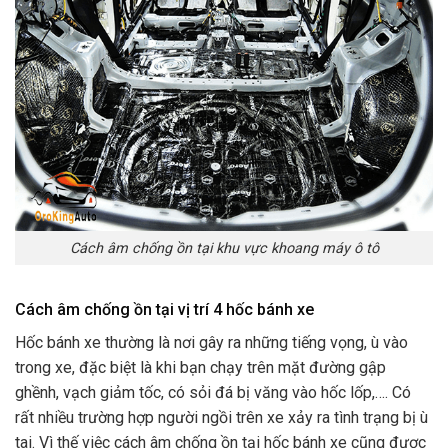
Cách âm chống ồn tại khu vực khoang máy ô tô
Cách âm chống ồn tại vị trí 4 hốc bánh xe
Hốc bánh xe thường là nơi gây ra những tiếng vọng, ù vào
trong xe, đặc biệt là khi bạn chạy trên mặt đường gập
ghềnh, vạch giảm tốc, có sỏi đá bị văng vào hốc lốp,…. Có
rất nhiều trường hợp người ngồi trên xe xảy ra tình trạng bị ù
tai. Vì thế việc cách âm chống ồn tại hốc bánh xe cũng được