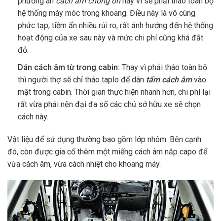
phương án
cách âm chống ồn
này vì sẽ phải tháo toàn bộ
hệ thống máy móc trong khoang. Điều này là vô cùng
phức tạp, tiềm ẩn nhiều rủi ro, rất ảnh hưởng đến hệ thống
hoạt động của xe sau này và mức chi phí cũng khá đắt
đỏ.
Dán cách âm từ trong cabin:
Thay vì phải tháo toàn bộ
thì người thợ sẽ chỉ tháo taplo để dán
tấm cách âm
vào
mặt trong cabin. Thời gian thực hiện nhanh hơn, chi phí lại
rất vừa phải nên đại đa số các chủ sở hữu xe sẽ chọn
cách này.
Vật liệu để sử dụng thường bao gồm lớp nhôm. Bên cạnh
đó, còn được gia cố thêm một miếng cách âm nắp capo để
vừa cách âm, vừa cách nhiệt cho khoang máy.