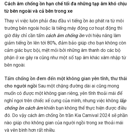
Cách âm chống ồn hạn chế tối đa những tạp âm khó chịu
từ bên ngoài và cả bên trong xe
Thay vì việc luôn phải đau đầu vì tiếng ồn ào phát ra từ môi
trường bên ngoài hoặc là tiếng máy động cơ hoạt động thì
giờ đây chỉ cần tấm
cách âm chống ồn
với hiệu năng làm
giảm tiếng ồn lên tới 80%, đảm bảo giúp cho bạn không còn
cảm giác bực bội, mệt mỏi bởi những âm thanh do các bộ
phận ở xe gây ra cũng như một số tạp âm khác xâm nhập từ
bên ngoài.
Tấm chống ồn đem đến một không gian yên tĩnh, thư thái
cho người ngồi
Sau một chặng đường dài ai cũng mong
muốn có được một không gian riêng, yên tĩnh thoải mái để
nghỉ ngơi trên chiếc xế cưng của mình, nhưng việc không
lắp
chống ồn cách âm
khiến bạn không thể thực hiện được điều
đó. Do vậy cách âm chống ồn trần Kia Carnival 2024 sẽ phần
nào giúp cho không gian của người ngồi trong xe thoải mái
và yên bình hơn rất nhiều.