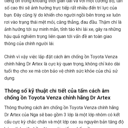
tiếng ồn trong khoảng thời gian dài và với một cường độ, tần
số cao thì sẽ ảnh hưởng trực tiếp rất nhiều đến trí lực của
bạn. Đây cũng lý do khiến cho người ngồi bên trong xe luôn
rơi vào trạng thái mệt mỏi, căng thẳng, đau đầu. Thậm chí là
ảnh hưởng tới sự minh mẫn, tỉnh táo khi lái xe, gây ra những
hậu quả nghiêm trọng liên quan tới vấn đề an toàn giao
thông của chính người lái.
Chính vì vậy việc lắp đặt cách âm chống ồn Toyota Venza
chính hãng Dr Artex
là cực kỳ quan trọng, không chỉ kéo dài
tuổi thọ cho xe mà còn bảo vệ chính sức khỏe của chủ sử
dụng.
Thông số kỹ thuật chi tiết của tấm cách âm
chống ồn Toyota Venza chính hãng Dr Artex
Thông thường cách âm chống ồn Toyota Venza chính hãng
Dr Artex
của Nga sẽ bao gồm 3 lớp là một lớp nhôm có kết
cấu cực kỳ chắc chắn và một lớp cao su nguyên bản tăng độ