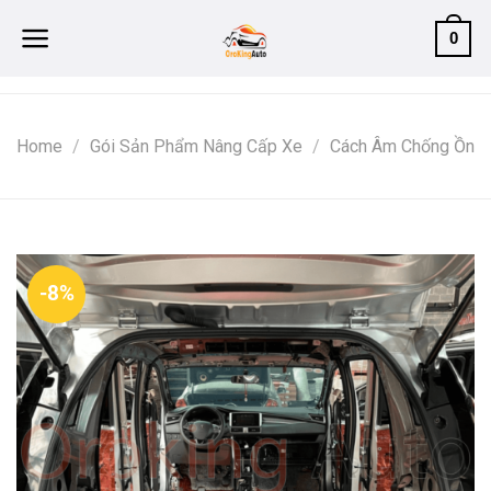
Skip
0
to
content
Home
/
Gói Sản Phẩm Nâng Cấp Xe
/
Cách Âm Chống Ồn
-8%