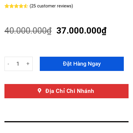
(
25
customer reviews)
Rated
25
4.52
out of 5
based on
customer
40.000.000
₫
37.000.000
₫
ratings
Cách Âm Chống Ồn Toyota Venza Chính Hãng Dr Artex q
Đặt Hàng Ngay
Địa Chỉ Chi Nhánh