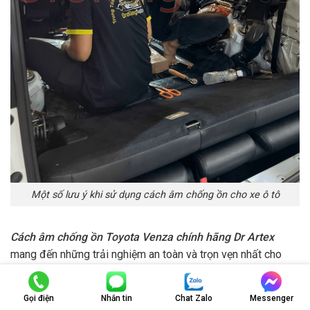
Một số lưu ý khi sử dụng cách âm chống ồn cho xe ô tô
Cách âm chống ồn Toyota Venza chính hãng Dr Artex
mang đến những trải nghiệm an toàn và trọn vẹn nhất cho
người lái cũng như những ngồi bên trong xe, bảo vệ thính lực
khỏi những âm thanh ồn ào lớn, ù vọng,…Hy vọng qua những
Gọi điện
Nhắn tin
Chat Zalo
Messenger
thông tin chia sẻ của bài viết trên sẽ giúp ích thật nhiều cho