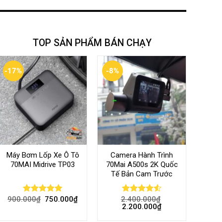
TOP SẢN PHẨM BÁN CHẠY
-17%
-8%
Máy Bơm Lốp Xe Ô Tô
Camera Hành Trình
70MAI Midrive TP03
70Mai A500s 2K Quốc
Tế Bản Cam Trước
900.000
₫
750.000
₫
2.400.000
₫
Rated
5.00
Rated
4.56
2.200.000
₫
out of 5
out of 5