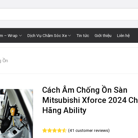
im – Wrap
Dịch Vụ Chăm Sóc Xe
Tin tức
Giới thiệu
Liên hệ
g Ồn
Cách Âm Chống Ồn Sàn
Mitsubishi Xforce 2024 Ch
Hãng Ability
(
41
customer reviews)
Rated
41
4.51