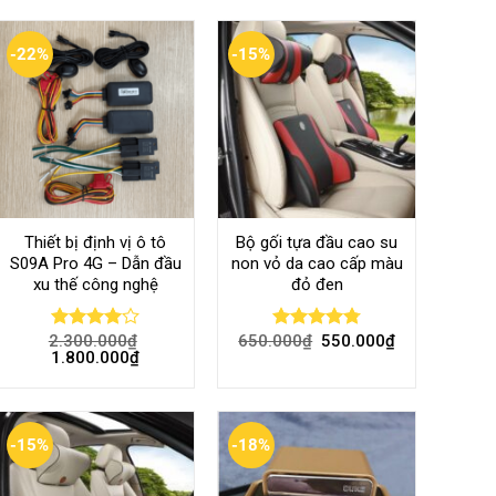
-22%
-15%
Thiết bị định vị ô tô
Bộ gối tựa đầu cao su
S09A Pro 4G – Dẫn đầu
non vỏ da cao cấp màu
xu thế công nghệ
đỏ đen
2.300.000
₫
650.000
₫
550.000
₫
Rated
Rated
4.80
1.800.000
₫
4.00
out
out of 5
of 5
-15%
-18%