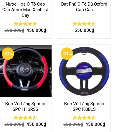
Nước Hoa Ô Tô Cao
Bạt Phủ Ô Tô Dù Oxford
Cấp Atom Màu Xanh Lá
Cao Cấp
Cây
550.000
₫
450.000
₫
550.000
₫
Rated
4.70
Rated
out of 5
4.50
out
of 5
-31%
-31%
Bọc Vô Lăng Sparco
Bọc Vô Lăng Sparco
SPC1113RSS
SPC103BLS
650.000
₫
450.000
₫
650.000
₫
450.000
₫
Rated
Rated
4.57
4.47
out
out of 5