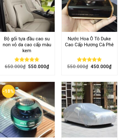
Bộ gối tựa đầu cao su
Nước Hoa Ô Tô Duke
non vỏ da cao cấp màu
Cao Cấp Hương Cà Phê
kem
650.000
₫
550.000
₫
550.000
₫
450.000
₫
Rated
4.70
Rated
4.70
out of 5
out of 5
-18%