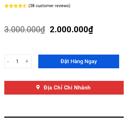
(
38
customer reviews)
Rated
38
4.53
out of 5
based on
customer
3.000.000
₫
2.000.000
₫
ratings
Cách Âm Chống Ồn Nắp Capo Mitsubishi Xforce 2024 Ch
Đặt Hàng Ngay
Địa Chỉ Chi Nhánh