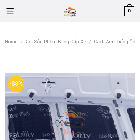
Skip
0
to
content
Home
/
Gói Sản Phẩm Nâng Cấp Xe
/
Cách Âm Chống Ồn
-33%