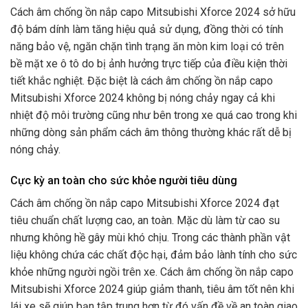
Cách âm chống ồn nắp capo Mitsubishi Xforce 2024 sở hữu
độ bám dính làm tăng hiệu quả sử dụng, đồng thời có tính
năng bảo vệ, ngăn chặn tình trạng ăn mòn kim loại có trên
bề mặt xe ô tô do bị ảnh hưởng trực tiếp của điều kiện thời
tiết khắc nghiệt. Đặc biệt là cách âm chống ồn nắp capo
Mitsubishi Xforce 2024
không bị nóng chảy ngay cả khi
nhiệt độ môi trường cũng như bên trong xe quá cao trong khi
những dòng sản phẩm cách âm thông thường khác rất dễ bị
nóng chảy.
Cực kỳ an toàn cho sức khỏe người tiêu dùng
Cách âm chống ồn nắp capo Mitsubishi Xforce 2024 đạt
tiêu chuẩn chất lượng cao, an toàn. Mặc dù làm từ cao su
nhưng không hề gây mùi khó chịu. Trong các thành phần vật
liệu không chứa các chất độc hại, đảm bảo lành tính cho sức
khỏe những người ngồi trên xe. Cách âm chống ồn nắp capo
Mitsubishi Xforce 2024
giúp giảm thanh, tiêu âm tốt nên khi
lái xe sẽ giúp bạn tập trung hơn từ đó vấn đề về an toàn giao