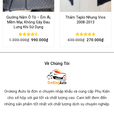
Giường Nằm Ô Tô – Êm Ái,
Thảm Taplo Nhung Vios
Mềm Mại, Không Gây Đau
2008-2013
Lưng Khi Sử Dụng
1.300.000
₫
990.000
₫
430.000
₫
270.000
₫
Rated
Rated
4.64
4.45
out
out of 5
of 5
Về Chúng Tôi
Oroking Auto là đơn vị chuyên nhập khẩu và cung cấp Phụ Kiện
cho xế hộp với giá tốt và chất lượng cao. Cam kết đem đến
những sản phẩm tốt nhất
với chất lượng dịch vụ chuyên nghiệp.