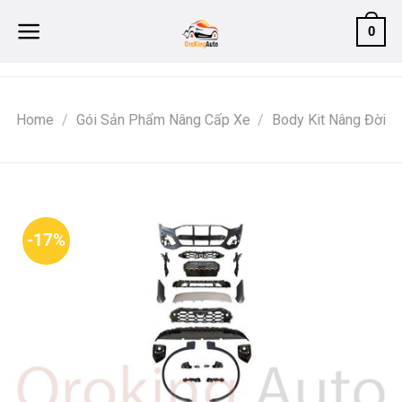
Skip
0
to
content
Home
/
Gói Sản Phẩm Nâng Cấp Xe
/
Body Kit Nâng Đời
-17%