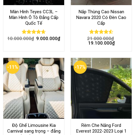
Màn Hình Teyes CC3L –
Nắp Thùng Cao Nissan
Màn Hình Ô Tô Đẳng Cấp
Navara 2020 Có Đèn Cao
Quốc Tế
Cấp
10.000.000
₫
9.000.000
₫
21.000.000
₫
Rated
4.68
Rated
4.52
19.100.000
₫
out of 5
out of 5
-11%
-17%
Độ Ghế Limousine Kia
Rèm Che Nắng Ford
Carnival sang trọng – đẳng
Everest 2022-2023 Loại 1