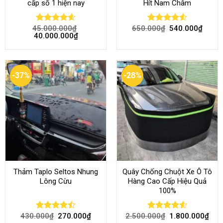
cấp số 1 hiện nay
Hít Nam Châm
45.000.000
₫
650.000
₫
540.000
₫
Rated
4.58
Rated
4.51
40.000.000
₫
out of 5
out of 5
-37%
-28%
Thảm Taplo Seltos Nhung
Quây Chống Chuột Xe Ô Tô
Lông Cừu
Hàng Cao Cấp Hiệu Quả
100%
430.000
₫
270.000
₫
2.500.000
₫
1.800.000
₫
Rated
Rated
4.51