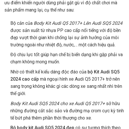
ưu điểm khiến người dùng phải gật gù vì độ chất chơi mà
sản phẩm mang lại, cụ thể như sau:
Bộ cản của
Body Kit Audi Q5 2017+ Lên Audi SQ5 2024
được sản xuất từ nhựa PP cao cấp nổi tiếng với độ bền
đẹp vượt thời gian khi chống lại sự ảnh hưởng của môi
trường ngoài như nhiệt độ, nước,… một cách hiệu quả.
Độ chịu lực tốt giúp hạn chế bị biến dạng khi gặp phải va
chạm không mong muốn.
Nhờ có thiết kế kiểu dáng độc đáo của
bộ Kit Audi SQ5
2024 cao cấp
mà ngoại hình xe Audi Q5 2017+ trở nên
sang trọng không khác gì các dòng xe sang nhất nhì trên
thế giới.
Body Kit Audi SQ5 2024 cho xe Audi Q5 2017+
sở hữu
những đường cắt sắc sảo và đường mạ crom cực kỳ tinh
tế bứt phá thêm phần thời thượng cho xe.
Bộ body kit Audi SQ5 2024 đẹp
có sự tương thích theo