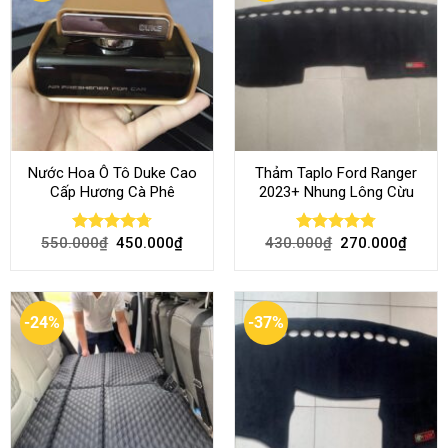
Nước Hoa Ô Tô Duke Cao
Thảm Taplo Ford Ranger
Cấp Hương Cà Phê
2023+ Nhung Lông Cừu
550.000
₫
450.000
₫
430.000
₫
270.000
₫
Rated
4.70
Rated
4.80
out of 5
out of 5
-24%
-37%