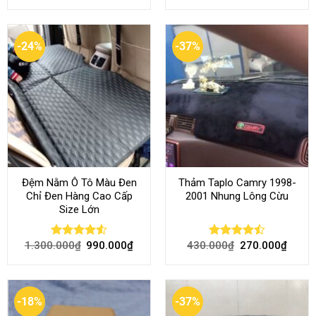
4.46
out
out of 5
of 5
-24%
-37%
Đệm Nằm Ô Tô Màu Đen
Thảm Taplo Camry 1998-
Chỉ Đen Hàng Cao Cấp
2001 Nhung Lông Cừu
Size Lớn
1.300.000
₫
990.000
₫
430.000
₫
270.000
₫
Rated
4.54
Rated
out of 5
4.50
out
of 5
-18%
-37%