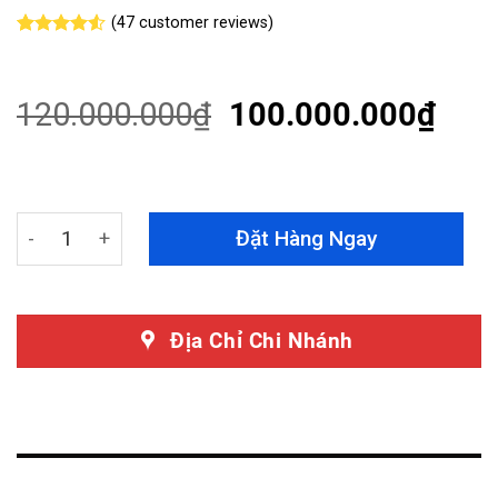
(
47
customer reviews)
Rated
47
4.51
out of 5
based on
customer
120.000.000
₫
100.000.000
₫
ratings
Body Kit Audi Q5 2017+ Lên Audi SQ5 2024 Đẳng Cấp V
Đặt Hàng Ngay
Địa Chỉ Chi Nhánh