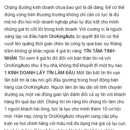
Chặng đường kinh doanh chưa bao giờ là dễ dàng. Để có thể
đứng vững trên thương trường không chỉ cần có lực là đủ
mà nó đòi hỏi mỗi doanh nghiệp phải tự đúc kết cho mình
những giá trị cốt lõi trong kinh doanh. Với cương vị là người
sáng lập và điều hành
OroKingAuto
, bí quyết để tôi có thể
vượt lên quãng thời gian chèo lái công ty qua bao sự thăng
trầm không gì khác ngoài 4 giá trị vàng:
TÍN-TÂM-TINH-
NHÂN
. Tôi xem 4 giá trị đó đối với bản thân tôi và với
OroKingAuto như 4 trụ nhà, không thể khuyết đi một trụ nào.
1.KINH DOANH LẤY TÍN LÀM ĐẦU
Một lần bất tín thì vạn
lần bất tin là câu nói gối đầu giường trong hoạt động bán
hàng của OroKingAuto. Người làm ăn lâu dài sẽ tính chuyện
đường xa, một vài đồng gian lận đánh đổi cả uy tín với khách
hàng thì quá dại dột. Chúng tôi tin rằng khi chúng tôi làm cho
1 người khách hài lòng, tức là tạo cho mình thêm 10 cơ hội
mới. Hiện nay, công ty OroKingAuto chuyên cung cấp phụ
kiện xe hơi chính hãng với mẫu mã đa dạng mà giá cả lại cực