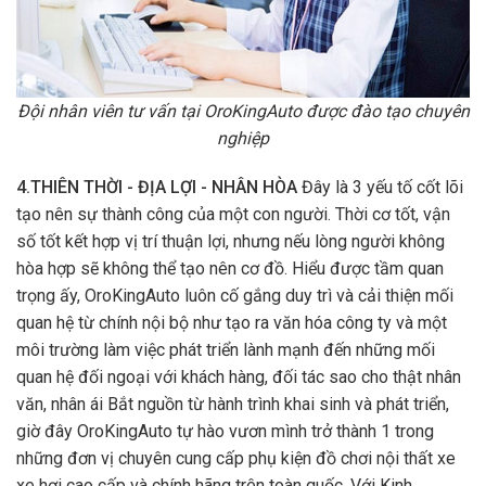
Đội nhân viên tư vấn tại OroKingAuto được đào tạo chuyên
nghiệp
4.THIÊN THỜI - ĐỊA LỢI - NHÂN HÒA
Đây là 3 yếu tố cốt lõi
tạo nên sự thành công của một con người. Thời cơ tốt, vận
số tốt kết hợp vị trí thuận lợi, nhưng nếu lòng người không
hòa hợp sẽ không thể tạo nên cơ đồ. Hiểu được tầm quan
trọng ấy, OroKingAuto luôn cố gắng duy trì và cải thiện mối
quan hệ từ chính nội bộ như tạo ra văn hóa công ty và một
môi trường làm việc phát triển lành mạnh đến những mối
quan hệ đối ngoại với khách hàng, đối tác sao cho thật nhân
văn, nhân ái Bắt nguồn từ hành trình khai sinh và phát triển,
giờ đây OroKingAuto tự hào vươn mình trở thành 1 trong
những đơn vị chuyên cung cấp phụ kiện đồ chơi nội thất xe
xe hơi cao cấp và chính hãng trên toàn quốc. Với Kinh