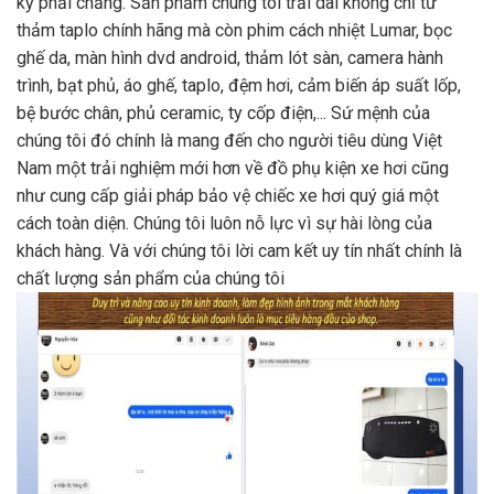
kỳ phải chăng. Sản phẩm chúng tôi trải dài không chỉ từ
thảm taplo chính hãng mà còn phim cách nhiệt Lumar, bọc
ghế da, màn hình dvd android, thảm lót sàn, camera hành
trình, bạt phủ, áo ghế, taplo, đệm hơi, cảm biến áp suất lốp,
bệ bước chân, phủ ceramic, ty cốp điện,... Sứ mệnh của
chúng tôi đó chính là mang đến cho người tiêu dùng Việt
Nam một trải nghiệm mới hơn về đồ phụ kiện xe hơi cũng
như cung cấp giải pháp bảo vệ chiếc xe hơi quý giá một
cách toàn diện. Chúng tôi luôn nỗ lực vì sự hài lòng của
khách hàng. Và với chúng tôi lời cam kết uy tín nhất chính là
chất lượng sản phẩm của chúng tôi