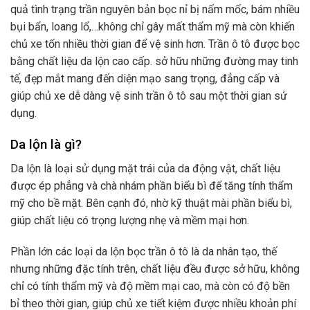
quả tình trạng trần nguyên bản bọc nỉ bị nấm mốc, bám nhiều
bụi bẩn, loang lổ,…không chỉ gây mất thẩm mỹ mà còn khiến
chủ xe tốn nhiều thời gian để vệ sinh hơn. Trần ô tô được bọc
bằng chất liệu da lộn cao cấp. sở hữu những đường may tinh
tế, đẹp mắt mang đến diện mạo sang trọng, đẳng cấp và
giúp chủ xe dễ dàng vệ sinh trần ô tô sau một thời gian sử
dụng.
Da lộn là gì?
Da lộn là loại sử dụng mặt trái của da động vật, chất liệu
được ép phẳng và chà nhám phần biểu bì để tăng tính thẩm
mỹ cho bề mặt. Bên cạnh đó, nhờ kỹ thuật mài phần biểu bì,
giúp chất liệu có trọng lượng nhẹ và mềm mại hơn.
Phần lớn các loại da lộn bọc trần ô tô là da nhân tạo, thế
nhưng những đặc tính trên, chất liệu đều được sở hữu, không
chỉ có tính thẩm mỹ và độ mềm mại cao, mà còn có độ bền
bỉ theo thời gian, giúp chủ xe tiết kiệm được nhiều khoản phí