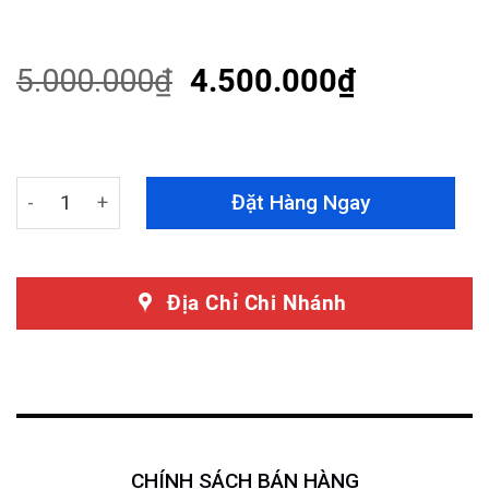
Rated
28
4.50
out
of 5
based on
5.000.000
₫
4.500.000
₫
customer
ratings
Bọc Trần Da Lộn Xe Volvo XC90 quantity
Đặt Hàng Ngay
Địa Chỉ Chi Nhánh
CHÍNH SÁCH BÁN HÀNG