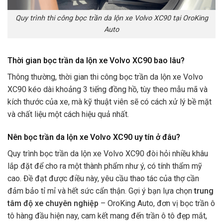
Quy trình thi công bọc trần da lộn xe Volvo XC90 tại OroKing
Auto
Thời gian bọc trần da lộn xe Volvo XC90 bao lâu?
Thông thường, thời gian thi công bọc trần da lộn xe Volvo
XC90 kéo dài khoảng 3 tiếng đồng hồ, tùy theo mẫu mã và
kích thước của xe, mà kỹ thuật viên sẽ có cách xử lý bề mặt
và chất liệu một cách hiệu quả nhất.
Nên bọc trần da lộn xe Volvo XC90 uy tín ở đâu?
Quy trình bọc trần da lộn xe Volvo XC90 đòi hỏi nhiều khâu
lắp đặt để cho ra một thành phẩm như ý, có tính thẩm mỹ
cao. Đề đạt được điều này, yêu cầu thao tác của thợ cần
đảm bảo tỉ mỉ và hết sức cẩn thận. Gợi ý bạn lựa chọn
trung
tâm độ xe chuyên nghiệp
– OroKing Auto, đơn vị bọc trần ô
tô hàng đầu hiện nay, cam kết mang đến trần ô tô đẹp mắt,