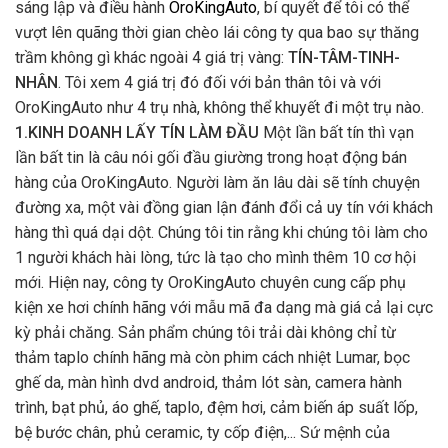
sáng lập và điều hành
OroKingAuto
, bí quyết để tôi có thể
vượt lên quãng thời gian chèo lái công ty qua bao sự thăng
trầm không gì khác ngoài 4 giá trị vàng:
TÍN-TÂM-TINH-
NHÂN
. Tôi xem 4 giá trị đó đối với bản thân tôi và với
OroKingAuto như 4 trụ nhà, không thể khuyết đi một trụ nào.
1.KINH DOANH LẤY TÍN LÀM ĐẦU
Một lần bất tín thì vạn
lần bất tin là câu nói gối đầu giường trong hoạt động bán
hàng của OroKingAuto. Người làm ăn lâu dài sẽ tính chuyện
đường xa, một vài đồng gian lận đánh đổi cả uy tín với khách
hàng thì quá dại dột. Chúng tôi tin rằng khi chúng tôi làm cho
1 người khách hài lòng, tức là tạo cho mình thêm 10 cơ hội
mới. Hiện nay, công ty OroKingAuto chuyên cung cấp phụ
kiện xe hơi chính hãng với mẫu mã đa dạng mà giá cả lại cực
kỳ phải chăng. Sản phẩm chúng tôi trải dài không chỉ từ
thảm taplo chính hãng mà còn phim cách nhiệt Lumar, bọc
ghế da, màn hình dvd android, thảm lót sàn, camera hành
trình, bạt phủ, áo ghế, taplo, đệm hơi, cảm biến áp suất lốp,
bệ bước chân, phủ ceramic, ty cốp điện,... Sứ mệnh của