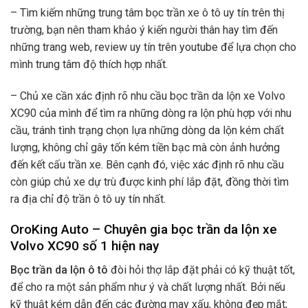
– Tìm kiếm những trung tâm bọc trần xe ô tô uy tín trên thị
trường, bạn nên tham khảo ý kiến người thân hay tìm đến
những trang web, review uy tín trên youtube để lựa chọn cho
mình trung tâm độ thích hợp nhất.
– Chủ xe cần xác định rõ nhu cầu bọc trần da lộn xe Volvo
XC90 của mình để tìm ra những dòng ra lộn phù hợp với nhu
cầu, tránh tình trạng chọn lựa những dòng da lộn kém chất
lượng, không chỉ gây tốn kém tiền bạc mà còn ảnh hưởng
đến kết cấu trần xe. Bên cạnh đó, việc xác định rõ nhu cầu
còn giúp chủ xe dự trù được kinh phí lắp đặt, đồng thời tìm
ra địa chỉ độ trần ô tô uy tín nhất.
OroKing Auto – Chuyên gia bọc trần da lộn xe
Volvo XC90 số 1 hiện nay
Bọc trần da lộn ô tô
đòi hỏi thợ lắp đặt phải có kỹ thuật tốt,
để cho ra một sản phẩm như ý và chất lượng nhất. Bởi nếu
kỹ thuật kém dẫn đến các đường may xấu, không đẹp mắt;