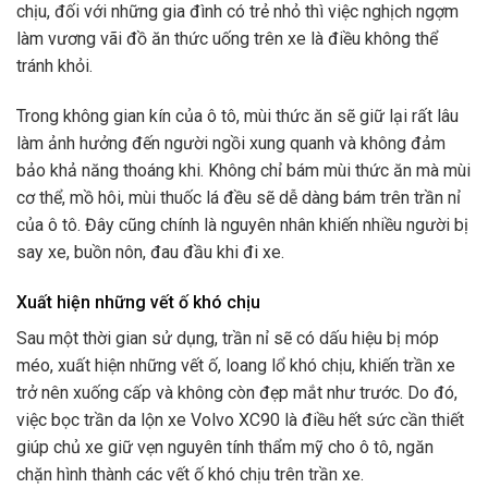
chịu, đối với những gia đình có trẻ nhỏ thì việc nghịch ngợm
làm vương vãi đồ ăn thức uống trên xe là điều không thể
tránh khỏi.
Trong không gian kín của ô tô, mùi thức ăn sẽ giữ lại rất lâu
làm ảnh hưởng đến người ngồi xung quanh và không đảm
bảo khả năng thoáng khi. Không chỉ bám mùi thức ăn mà mùi
cơ thể, mồ hôi, mùi thuốc lá đều sẽ dễ dàng bám trên trần nỉ
của ô tô. Đây cũng chính là nguyên nhân khiến nhiều người bị
say xe, buồn nôn, đau đầu khi đi xe.
Xuất hiện những vết ố khó chịu
Sau một thời gian sử dụng, trần nỉ sẽ có dấu hiệu bị móp
méo, xuất hiện những vết ố, loang lổ khó chịu, khiến trần xe
trở nên xuống cấp và không còn đẹp mắt như trước. Do đó,
việc bọc trần da lộn xe Volvo XC90 là điều hết sức cần thiết
giúp chủ xe giữ vẹn nguyên tính thẩm mỹ cho ô tô, ngăn
chặn hình thành các vết ố khó chịu trên trần xe.