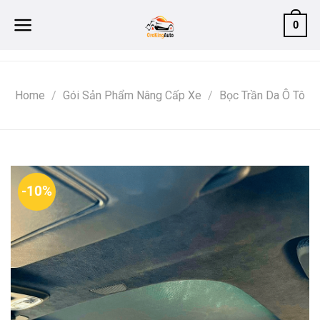
Skip
0
to
content
Home
/
Gói Sản Phẩm Nâng Cấp Xe
/
Bọc Trần Da Ô Tô
-10%