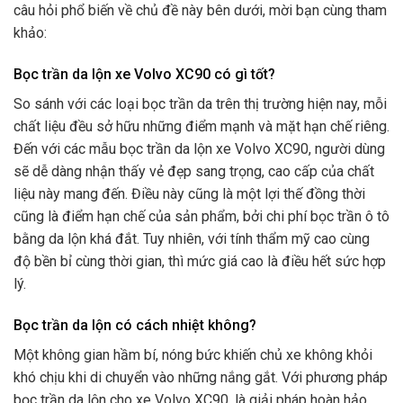
câu hỏi phổ biến về chủ đề này bên dưới, mời bạn cùng tham
khảo:
Bọc trần da lộn xe Volvo XC90 có gì tốt?
So sánh với các loại bọc trần da trên thị trường hiện nay, mỗi
chất liệu đều sở hữu những điểm mạnh và mặt hạn chế riêng.
Đến với các mẫu bọc trần da lộn xe Volvo XC90, người dùng
sẽ dễ dàng nhận thấy vẻ đẹp sang trọng, cao cấp của chất
liệu này mang đến. Điều này cũng là một lợi thế đồng thời
cũng là điểm hạn chế của sản phẩm, bởi chi phí bọc trần ô tô
bằng da lộn khá đắt. Tuy nhiên, với tính thẩm mỹ cao cùng
độ bền bỉ cùng thời gian, thì mức giá cao là điều hết sức hợp
lý.
Bọc trần da lộn có cách nhiệt không?
Một không gian hầm bí, nóng bức khiến chủ xe không khỏi
khó chịu khi di chuyển vào những nắng gắt. Với phương pháp
bọc trần da lộn cho xe Volvo XC90, là giải pháp hoàn hảo