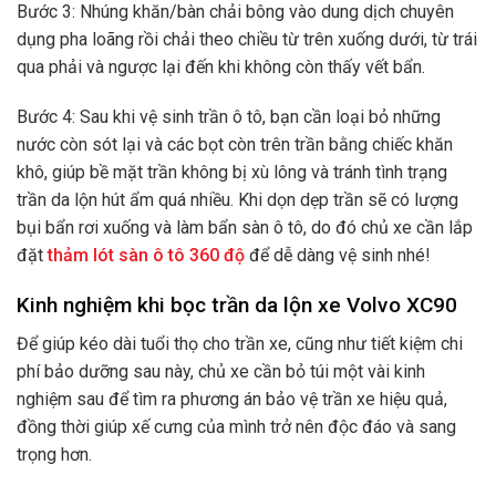
Bước 3: Nhúng khăn/bàn chải bông vào dung dịch chuyên
dụng pha loãng rồi chải theo chiều từ trên xuống dưới, từ trái
qua phải và ngược lại đến khi không còn thấy vết bẩn.
Bước 4: Sau khi vệ sinh trần ô tô, bạn cần loại bỏ những
nước còn sót lại và các bọt còn trên trần bằng chiếc khăn
khô, giúp bề mặt trần không bị xù lông và tránh tình trạng
trần da lộn hút ẩm quá nhiều. Khi dọn dẹp trần sẽ có lượng
bụi bẩn rơi xuống và làm bẩn sàn ô tô, do đó chủ xe cần lắp
đặt
thảm lót sàn ô tô 360 độ
để dễ dàng vệ sinh nhé!
Kinh nghiệm khi bọc trần da lộn xe Volvo XC90
Để giúp kéo dài tuổi thọ cho trần xe, cũng như tiết kiệm chi
phí bảo dưỡng sau này, chủ xe cần bỏ túi một vài kinh
nghiệm sau để tìm ra phương án bảo vệ trần xe hiệu quả,
đồng thời giúp xế cưng của mình trở nên độc đáo và sang
trọng hơn.