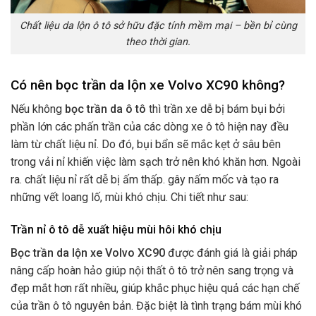
Chất liệu da lộn ô tô sở hữu đặc tính mềm mại – bền bỉ cùng
theo thời gian.
Có nên bọc trần da lộn xe Volvo XC90 không?
Nếu không
bọc trần da ô tô
thì trần xe dễ bị bám bụi bởi
phần lớn các phấn trần của các dòng xe ô tô hiện nay đều
làm từ chất liệu nỉ. Do đó, bụi bẩn sẽ mắc kẹt ở sâu bên
trong vải nỉ khiến việc làm sạch trở nên khó khăn hơn. Ngoài
ra. chất liệu nỉ rất dễ bị ấm thấp. gây nấm mốc và tạo ra
những vết loang lố, mùi khó chịu. Chi tiết như sau:
Trần nỉ ô tô dễ xuất hiệu mùi hôi khó chịu
Bọc trần da lộn xe Volvo XC90
được đánh giá là giải pháp
nâng cấp hoàn hảo giúp nội thất ô tô trở nên sang trọng và
đẹp mắt hơn rất nhiều, giúp khắc phục hiệu quả các hạn chế
của trần ô tô nguyên bản. Đặc biệt là tình trạng bám mùi khó