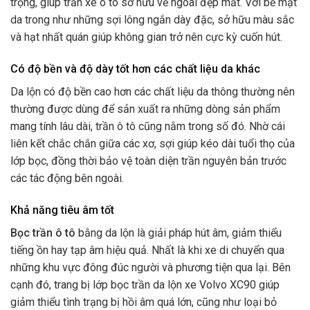
trọng, giúp trần xe ô tô sở hữu vẻ ngoài đẹp mắt. Với bề mặt
da trong như những sợi lông ngắn dày đặc, sở hữu màu sắc
và hạt nhất quán giúp không gian trở nên cực kỳ cuốn hút.
Có độ bền và độ dày tốt hơn các chất liệu da khác
Da lộn có độ bền cao hơn các chất liệu da thông thường nên
thường được dùng để sản xuất ra những dòng sản phẩm
mang tính lâu dài, trần ô tô cũng nằm trong số đó. Nhờ cái
liên kết chắc chắn giữa các xơ, sợi giúp kéo dài tuổi thọ của
lớp bọc, đồng thời bảo vệ toàn diện trần nguyên bản trước
các tác động bên ngoài.
Khả năng tiêu âm tốt
Bọc trần ô tô
bằng da lộn là giải pháp hút âm, giảm thiểu
tiếng ồn hay tạp âm hiệu quả. Nhất là khi xe di chuyển qua
những khu vực đông đúc người và phương tiện qua lại. Bên
cạnh đó, trang bị lớp bọc trần da lộn xe Volvo XC90 giúp
giảm thiểu tình trạng bị hồi âm quá lớn, cũng như loại bỏ