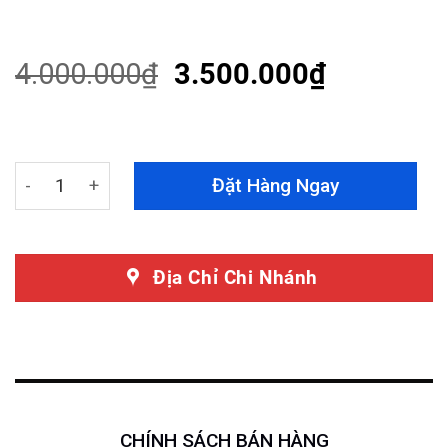
Rated
20
4.35
out
of 5
based on
4.000.000
₫
3.500.000
₫
customer
ratings
Bọc Trần Da Lộn Xe Toyota Vios 2024 quantity
Đặt Hàng Ngay
Địa Chỉ Chi Nhánh
CHÍNH SÁCH BÁN HÀNG