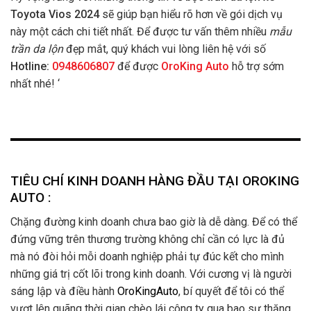
Toyota Vios 2024
sẽ giúp bạn hiểu rõ hơn về gói dịch vụ
này một cách chi tiết nhất. Để được tư vấn thêm nhiều
mẫu
trần da lộn
đẹp mắt, quý khách vui lòng liên hệ với số
Hotline:
0948606807
để được
OroKing Auto
hỗ trợ sớm
nhất nhé! ‘
TIÊU CHÍ KINH DOANH HÀNG ĐẦU TẠI OROKING
AUTO :
Chặng đường kinh doanh chưa bao giờ là dễ dàng. Để có thể
đứng vững trên thương trường không chỉ cần có lực là đủ
mà nó đòi hỏi mỗi doanh nghiệp phải tự đúc kết cho mình
những giá trị cốt lõi trong kinh doanh. Với cương vị là người
sáng lập và điều hành
OroKingAuto
, bí quyết để tôi có thể
vượt lên quãng thời gian chèo lái công ty qua bao sự thăng