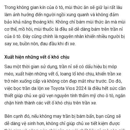
Trong không gian kín của ô tô, mùi thức ăn sẽ giữ lại rất lâu
làm ảnh hưởng đến người ngồi xung quanh và không đảm
bảo khả năng thoáng khi. Không chỉ bám mùi thức ăn mà mùi
cơ thể, mồ hôi, mùi thuốc lá đều sẽ dễ dàng bám trên trần nỉ
của ô tô. Đây cũng chính là nguyên nhân khiến nhiều người bị
say xe, buồn nôn, đau đầu khi đi xe.
Xuất hiện những vết ố khó chịu
Sau một thời gian sử dụng, trần nỉ sẽ có dấu hiệu bị móp
méo, xuất hiện những vết ố, loang lổ khó chịu, khiến trần xe
trở nên xuống cấp và không còn đẹp mắt như trước. Do đó,
việc bọc trần da lộn xe Toyota Vios 2024 là điều hết sức cần
thiết giúp chủ xe giữ vẹn nguyên tính thẩm mỹ cho ô tô, ngăn
chặn hình thành các vết ố khó chịu trên trần xe.
Bên cạnh đó, nếu không may trần bị bám bẩn, bạn cũng sẽ
dễ dàng vệ sinh hơn, không chỉ giúp chủ xe tiết kiệm được