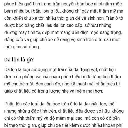
phục hiệu quả tình trạng trần nguyên bản bọc nỉ bị nấm mốc,
bám nhiều bụi bẩn, loang lổ,…không chỉ gây mất thẩm mỹ mà
còn khiến chủ xe tốn nhiều thời gian để vệ sinh hơn. Trần ô tô
được bọc bằng chất liệu da lộn cao cấp. sở hữu những
đường may tinh tế, đẹp mắt mang đến diện mạo sang trọng,
đẳng cấp và giúp chủ xe dễ dàng vệ sinh trần ô tô sau một
thời gian sử dụng.
Da lộn là gì?
Da lộn là loại sử dụng mặt trái của da động vật, chất liệu
được ép phẳng và chà nhám phần biểu bì để tăng tính thẩm
mỹ cho bề mặt. Bên cạnh đó, nhờ kỹ thuật mài phần biểu bì,
giúp chất liệu có trọng lượng nhẹ và mềm mại hơn.
Phần lớn các loại da lộn bọc trần ô tô là da nhân tạo, thế
nhưng những đặc tính trên, chất liệu đều được sở hữu, không
chỉ có tính thẩm mỹ và độ mềm mại cao, mà còn có độ bền
bỉ theo thời gian, giúp chủ xe tiết kiệm được nhiều khoản phí