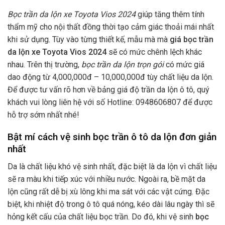
Bọc trần da lộn xe Toyota Vios 2024
giúp tăng thêm tính
thẩm mỹ cho nội thất đồng thời tạo cảm giác thoải mái nhất
khi sử dụng. Tùy vào từng thiết kế, mẫu mà mà
giá bọc trần
da lộn xe Toyota Vios 2024
sẽ có mức chênh lệch khác
nhau. Trên thị trường,
bọc trần da lộn trọn gói
có mức giá
dao động từ 4,000,000đ – 10,000,000đ tùy chất liệu da lộn.
Để được tư vấn rõ hơn về bảng giá độ trần da lộn ô tô, quý
khách vui lòng liên hệ với số Hotline: 0948606807 để được
hỗ trợ sớm nhất nhé!
Bật mí cách vệ sinh bọc trần ô tô da lộn đơn giản
nhất
Da là chất liệu khó vệ sinh nhất, đặc biệt là da lộn vì chất liệu
sẽ ra màu khi tiếp xúc với nhiều nước. Ngoài ra, bề mặt da
lộn cũng rất dễ bị xù lông khi ma sát với các vật cứng. Đặc
biệt, khi nhiệt độ trong ô tô quá nóng, kéo dài lâu ngày thì sẽ
hỏng kết cấu của chất liệu bọc trần. Do đó, khi vệ sinh
bọc