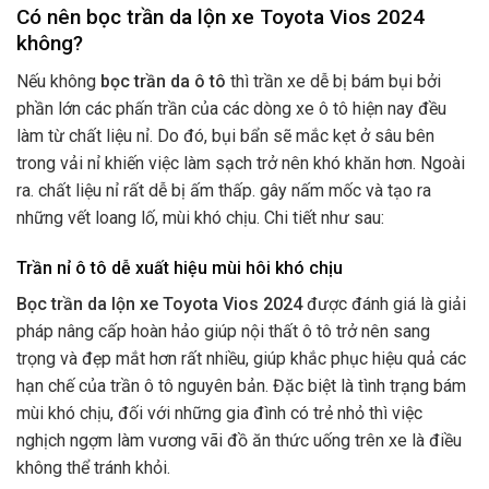
Có nên bọc trần da lộn xe Toyota Vios 2024
không?
Nếu không
bọc trần da ô tô
thì trần xe dễ bị bám bụi bởi
phần lớn các phấn trần của các dòng xe ô tô hiện nay đều
làm từ chất liệu nỉ. Do đó, bụi bẩn sẽ mắc kẹt ở sâu bên
trong vải nỉ khiến việc làm sạch trở nên khó khăn hơn. Ngoài
ra. chất liệu nỉ rất dễ bị ấm thấp. gây nấm mốc và tạo ra
những vết loang lố, mùi khó chịu. Chi tiết như sau:
Trần nỉ ô tô dễ xuất hiệu mùi hôi khó chịu
Bọc trần da lộn xe Toyota Vios 2024
được đánh giá là giải
pháp nâng cấp hoàn hảo giúp nội thất ô tô trở nên sang
trọng và đẹp mắt hơn rất nhiều, giúp khắc phục hiệu quả các
hạn chế của trần ô tô nguyên bản. Đặc biệt là tình trạng bám
mùi khó chịu, đối với những gia đình có trẻ nhỏ thì việc
nghịch ngợm làm vương vãi đồ ăn thức uống trên xe là điều
không thể tránh khỏi.