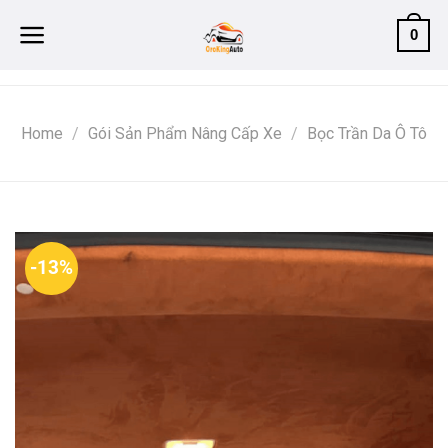
Skip
0
to
content
Home
/
Gói Sản Phẩm Nâng Cấp Xe
/
Bọc Trần Da Ô Tô
-13%