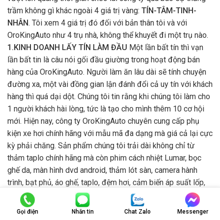
trầm không gì khác ngoài 4 giá trị vàng:
TÍN-TÂM-TINH-
NHÂN
. Tôi xem 4 giá trị đó đối với bản thân tôi và với
OroKingAuto như 4 trụ nhà, không thể khuyết đi một trụ nào.
1.KINH DOANH LẤY TÍN LÀM ĐẦU
Một lần bất tín thì vạn
lần bất tin là câu nói gối đầu giường trong hoạt động bán
hàng của OroKingAuto. Người làm ăn lâu dài sẽ tính chuyện
đường xa, một vài đồng gian lận đánh đổi cả uy tín với khách
hàng thì quá dại dột. Chúng tôi tin rằng khi chúng tôi làm cho
1 người khách hài lòng, tức là tạo cho mình thêm 10 cơ hội
mới. Hiện nay, công ty OroKingAuto chuyên cung cấp phụ
kiện xe hơi chính hãng với mẫu mã đa dạng mà giá cả lại cực
kỳ phải chăng. Sản phẩm chúng tôi trải dài không chỉ từ
thảm taplo chính hãng mà còn phim cách nhiệt Lumar, bọc
ghế da, màn hình dvd android, thảm lót sàn, camera hành
trình, bạt phủ, áo ghế, taplo, đệm hơi, cảm biến áp suất lốp,
bệ bước chân, phủ ceramic, ty cốp điện,... Sứ mệnh của
chúng tôi đó chính là mang đến cho người tiêu dùng Việt
Gọi điện
Nhắn tin
Chat Zalo
Messenger
Nam một trải nghiệm mới hơn về đồ phụ kiện xe hơi cũng