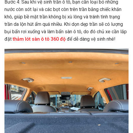
Bước 4: Sau khi vệ sinh trần ô tô, bạn cần loại bỏ những
nước còn sót lại và các bọt còn trên trần bằng chiếc khăn
khô, giúp bề mặt trần không bị xù lông và tránh tình trạng
trần da lộn hút ẩm quá nhiều. Khi dọn dẹp trần sẽ có lượng
bụi bẩn rơi xuống và làm bẩn sàn ô tô, do đó chủ xe cần lắp
đặt
thảm lót sàn ô tô 360 độ
để dễ dàng vệ sinh nhé!