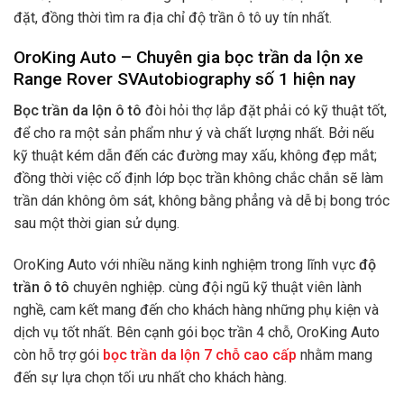
đặt, đồng thời tìm ra địa chỉ độ trần ô tô uy tín nhất.
OroKing Auto – Chuyên gia bọc trần da lộn xe
Range Rover SVAutobiography số 1 hiện nay
Bọc trần da lộn ô tô
đòi hỏi thợ lắp đặt phải có kỹ thuật tốt,
để cho ra một sản phẩm như ý và chất lượng nhất. Bởi nếu
kỹ thuật kém dẫn đến các đường may xấu, không đẹp mắt;
đồng thời việc cố định lớp bọc trần không chắc chắn sẽ làm
trần dán không ôm sát, không bằng phẳng và dễ bị bong tróc
sau một thời gian sử dụng.
OroKing Auto với nhiều năng kinh nghiệm trong lĩnh vực
độ
trần ô tô
chuyên nghiệp. cùng đội ngũ kỹ thuật viên lành
nghề, cam kết mang đến cho khách hàng những phụ kiện và
dịch vụ tốt nhất. Bên cạnh gói bọc trần 4 chỗ, OroKing Auto
còn hỗ trợ gói
bọc trần da lộn 7 chỗ cao cấp
nhằm mang
đến sự lựa chọn tối ưu nhất cho khách hàng.