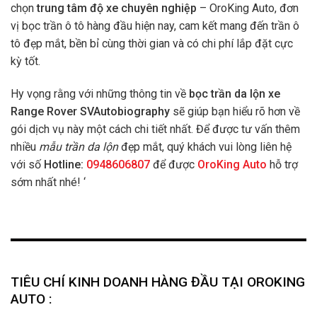
chọn
trung tâm độ xe chuyên nghiệp
– OroKing Auto, đơn
vị bọc trần ô tô hàng đầu hiện nay, cam kết mang đến trần ô
tô đẹp mắt, bền bỉ cùng thời gian và có chi phí lắp đặt cực
kỳ tốt.
Hy vọng rằng với những thông tin về
bọc trần da lộn xe
Range Rover SVAutobiography
sẽ giúp bạn hiểu rõ hơn về
gói dịch vụ này một cách chi tiết nhất. Để được tư vấn thêm
nhiều
mẫu trần da lộn
đẹp mắt, quý khách vui lòng liên hệ
với số
Hotline:
0948606807
để được
OroKing Auto
hỗ trợ
sớm nhất nhé! ‘
TIÊU CHÍ KINH DOANH HÀNG ĐẦU TẠI OROKING
AUTO :