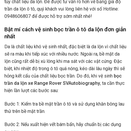
tùy chất liệu da lộn. Để được tư vấn rõ hơn về bảng giá độ
trần da lộn ô tô, quý khách vui lòng liên hệ với số Hotline:
0948606807 để được hỗ trợ sớm nhất nhé!
Bật mí cách vệ sinh bọc trần ô tô da lộn đơn giản
nhất
Da là chất liệu khó vệ sinh nhất, đặc biệt là da lộn vì chất liệu
sẽ ra màu khi tiếp xúc với nhiều nước. Ngoài ra, bề mặt da
lộn cũng rất dễ bị xù lông khi ma sát với các vật cứng. Đặc
biệt, khi nhiệt độ trong ô tô quá nóng, kéo dài lâu ngày thì sẽ
hỏng kết cấu của chất liệu bọc trần. Do đó, khi vệ sinh
bọc
trần da lộn xe Range Rover SVAutobiography
, ta cần thực
hiện lần lượt các bước sau:
Bước 1: Kiểm tra bề mặt trần ô tô và sử dụng khăn bông lau
thử trên bề mặt trần.
Bước 2: Nếu xuất hiện vết bám bẩn, hãy chuẩn bị các dụng