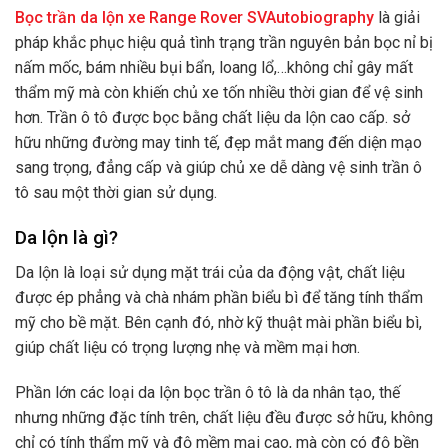
Bọc trần da lộn xe Range Rover SVAutobiography
là giải
pháp khắc phục hiệu quả tình trạng trần nguyên bản bọc nỉ bị
nấm mốc, bám nhiều bụi bẩn, loang lổ,…không chỉ gây mất
thẩm mỹ mà còn khiến chủ xe tốn nhiều thời gian để vệ sinh
hơn. Trần ô tô được bọc bằng chất liệu da lộn cao cấp. sở
hữu những đường may tinh tế, đẹp mắt mang đến diện mạo
sang trọng, đẳng cấp và giúp chủ xe dễ dàng vệ sinh trần ô
tô sau một thời gian sử dụng.
Da lộn là gì?
Da lộn là loại sử dụng mặt trái của da động vật, chất liệu
được ép phẳng và chà nhám phần biểu bì để tăng tính thẩm
mỹ cho bề mặt. Bên cạnh đó, nhờ kỹ thuật mài phần biểu bì,
giúp chất liệu có trọng lượng nhẹ và mềm mại hơn.
Phần lớn các loại da lộn bọc trần ô tô là da nhân tạo, thế
nhưng những đặc tính trên, chất liệu đều được sở hữu, không
chỉ có tính thẩm mỹ và độ mềm mại cao, mà còn có độ bền