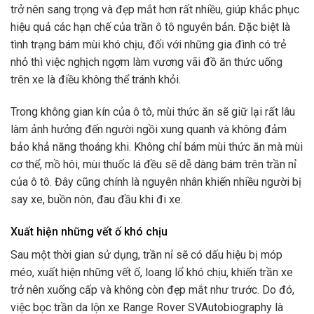
trở nên sang trọng và đẹp mắt hơn rất nhiều, giúp khắc phục
hiệu quả các hạn chế của trần ô tô nguyên bản. Đặc biệt là
tình trạng bám mùi khó chịu, đối với những gia đình có trẻ
nhỏ thì việc nghịch ngợm làm vương vãi đồ ăn thức uống
trên xe là điều không thể tránh khỏi.
Trong không gian kín của ô tô, mùi thức ăn sẽ giữ lại rất lâu
làm ảnh hưởng đến người ngồi xung quanh và không đảm
bảo khả năng thoáng khi. Không chỉ bám mùi thức ăn mà mùi
cơ thể, mồ hôi, mùi thuốc lá đều sẽ dễ dàng bám trên trần nỉ
của ô tô. Đây cũng chính là nguyên nhân khiến nhiều người bị
say xe, buồn nôn, đau đầu khi đi xe.
Xuất hiện những vết ố khó chịu
Sau một thời gian sử dụng, trần nỉ sẽ có dấu hiệu bị móp
méo, xuất hiện những vết ố, loang lổ khó chịu, khiến trần xe
trở nên xuống cấp và không còn đẹp mắt như trước. Do đó,
việc bọc trần da lộn xe Range Rover SVAutobiography là