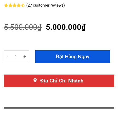
(
27
customer reviews)
Rated
27
4.52
out of 5
based on
customer
5.500.000
₫
5.000.000
₫
ratings
Bọc Trần Da Lộn Xe Range Rover SVAutobiography quan
Đặt Hàng Ngay
Địa Chỉ Chi Nhánh