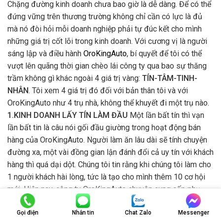
Chặng đường kinh doanh chưa bao giờ là dễ dàng. Để có thể
đứng vững trên thương trường không chỉ cần có lực là đủ
mà nó đòi hỏi mỗi doanh nghiệp phải tự đúc kết cho mình
những giá trị cốt lõi trong kinh doanh. Với cương vị là người
sáng lập và điều hành
OroKingAuto
, bí quyết để tôi có thể
vượt lên quãng thời gian chèo lái công ty qua bao sự thăng
trầm không gì khác ngoài 4 giá trị vàng:
TÍN-TÂM-TINH-
NHÂN
. Tôi xem 4 giá trị đó đối với bản thân tôi và với
OroKingAuto như 4 trụ nhà, không thể khuyết đi một trụ nào.
1.KINH DOANH LẤY TÍN LÀM ĐẦU
Một lần bất tín thì vạn
lần bất tin là câu nói gối đầu giường trong hoạt động bán
hàng của OroKingAuto. Người làm ăn lâu dài sẽ tính chuyện
đường xa, một vài đồng gian lận đánh đổi cả uy tín với khách
hàng thì quá dại dột. Chúng tôi tin rằng khi chúng tôi làm cho
1 người khách hài lòng, tức là tạo cho mình thêm 10 cơ hội
mới. Hiện nay, công ty OroKingAuto chuyên cung cấp phụ
kiện xe hơi chính hãng với mẫu mã đa dạng mà giá cả lại cực
Gọi điện
Nhắn tin
Chat Zalo
Messenger
kỳ phải chăng. Sản phẩm chúng tôi trải dài không chỉ từ