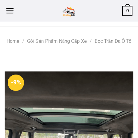
Skip
0
to
content
Home
/
Gói Sản Phẩm Nâng Cấp Xe
/
Bọc Trần Da Ô Tô
-9%