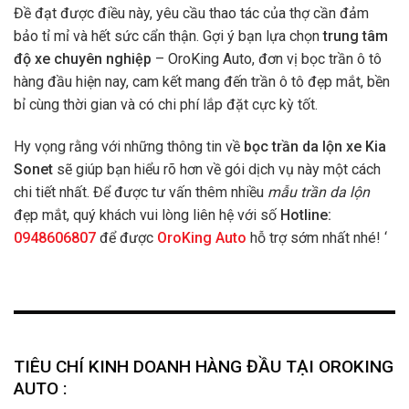
Đề đạt được điều này, yêu cầu thao tác của thợ cần đảm
bảo tỉ mỉ và hết sức cẩn thận. Gợi ý bạn lựa chọn
trung tâm
độ xe chuyên nghiệp
– OroKing Auto, đơn vị bọc trần ô tô
hàng đầu hiện nay, cam kết mang đến trần ô tô đẹp mắt, bền
bỉ cùng thời gian và có chi phí lắp đặt cực kỳ tốt.
Hy vọng rằng với những thông tin về
bọc trần da lộn xe Kia
Sonet
sẽ giúp bạn hiểu rõ hơn về gói dịch vụ này một cách
chi tiết nhất. Để được tư vấn thêm nhiều
mẫu trần da lộn
đẹp mắt, quý khách vui lòng liên hệ với số
Hotline:
0948606807
để được
OroKing Auto
hỗ trợ sớm nhất nhé! ‘
TIÊU CHÍ KINH DOANH HÀNG ĐẦU TẠI OROKING
AUTO :