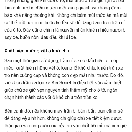
Trong không gian kín của ô tô, mùi thức ăn sẽ giữ lại rất lâu
làm ảnh hưởng đến người ngồi xung quanh và không đảm
bảo khả năng thoáng khi. Không chỉ bám mùi thức ăn mà mùi
cơ thể, mồ hôi, mùi thuốc lá đều sẽ dễ dàng bám trên trần nỉ
của ô tô. Đây cũng chính là nguyên nhân khiến nhiều người bị
say xe, buồn nôn, đau đầu khi đi xe.
Xuất hiện những vết ố khó chịu
Sau một thời gian sử dụng, trần nỉ sẽ có dấu hiệu bị móp
méo, xuất hiện những vết ố, loang lổ khó chịu, khiến trần xe
trở nên xuống cấp và không còn đẹp mắt như trước. Do đó,
việc bọc trần da lộn xe Kia Sonet là điều hết sức cần thiết
giúp chủ xe giữ vẹn nguyên tính thẩm mỹ cho ô tô, ngăn
chặn hình thành các vết ố khó chịu trên trần xe.
Bên cạnh đó, nếu không may trần bị bám bẩn, bạn cũng sẽ
dễ dàng vệ sinh hơn, không chỉ giúp chủ xe tiết kiệm được
thời gian và công sức chùi rửa so với chất liệu nỉ. mà còn giữ