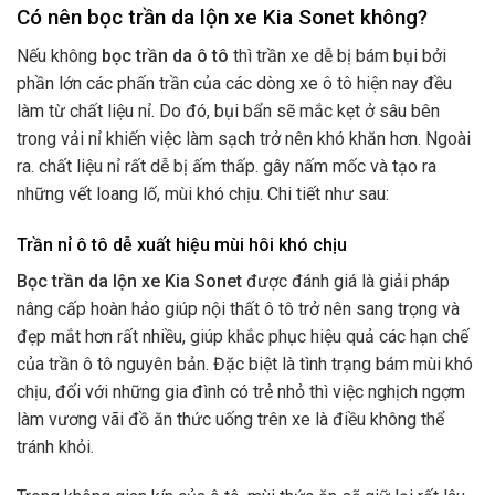
Có nên bọc trần da lộn xe Kia Sonet không?
Nếu không
bọc trần da ô tô
thì trần xe dễ bị bám bụi bởi
phần lớn các phấn trần của các dòng xe ô tô hiện nay đều
làm từ chất liệu nỉ. Do đó, bụi bẩn sẽ mắc kẹt ở sâu bên
trong vải nỉ khiến việc làm sạch trở nên khó khăn hơn. Ngoài
ra. chất liệu nỉ rất dễ bị ấm thấp. gây nấm mốc và tạo ra
những vết loang lố, mùi khó chịu. Chi tiết như sau:
Trần nỉ ô tô dễ xuất hiệu mùi hôi khó chịu
Bọc trần da lộn xe Kia Sonet
được đánh giá là giải pháp
nâng cấp hoàn hảo giúp nội thất ô tô trở nên sang trọng và
đẹp mắt hơn rất nhiều, giúp khắc phục hiệu quả các hạn chế
của trần ô tô nguyên bản. Đặc biệt là tình trạng bám mùi khó
chịu, đối với những gia đình có trẻ nhỏ thì việc nghịch ngợm
làm vương vãi đồ ăn thức uống trên xe là điều không thể
tránh khỏi.