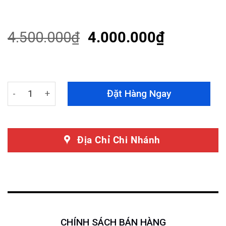
Rated
21
4.38
out
of 5
based on
4.500.000
₫
4.000.000
₫
customer
ratings
Bọc Trần Da Lộn Xe Kia Sonet quantity
Đặt Hàng Ngay
Địa Chỉ Chi Nhánh
CHÍNH SÁCH BÁN HÀNG