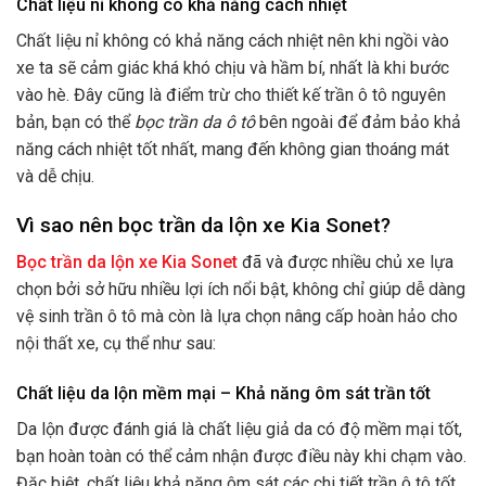
Chất liệu nỉ không có khả năng cách nhiệt
Chất liệu nỉ không có khả năng cách nhiệt nên khi ngồi vào
xe ta sẽ cảm giác khá khó chịu và hầm bí, nhất là khi bước
vào hè. Đây cũng là điểm trừ cho thiết kế trần ô tô nguyên
bản, bạn có thể
bọc trần da ô tô
bên ngoài để đảm bảo khả
năng cách nhiệt tốt nhất, mang đến không gian thoáng mát
và dễ chịu.
Vì sao nên bọc trần da lộn xe Kia Sonet?
Bọc trần da lộn xe Kia Sonet
đã và được nhiều chủ xe lựa
chọn bởi sở hữu nhiều lợi ích nổi bật, không chỉ giúp dễ dàng
vệ sinh trần ô tô mà còn là lựa chọn nâng cấp hoàn hảo cho
nội thất xe, cụ thể như sau:
Chất liệu da lộn mềm mại – Khả năng ôm sát trần tốt
Da lộn được đánh giá là chất liệu giả da có độ mềm mại tốt,
bạn hoàn toàn có thể cảm nhận được điều này khi chạm vào.
Đặc biệt, chất liệu khả năng ôm sát các chi tiết trần ô tô tốt,