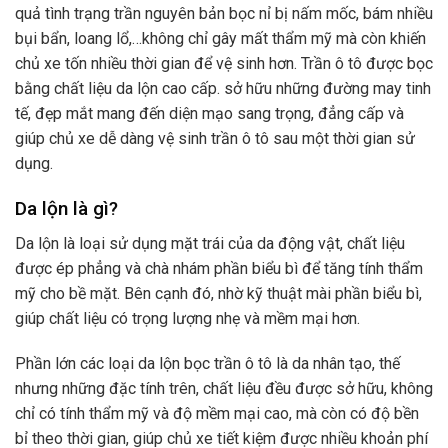
quả tình trạng trần nguyên bản bọc nỉ bị nấm mốc, bám nhiều
bụi bẩn, loang lổ,…không chỉ gây mất thẩm mỹ mà còn khiến
chủ xe tốn nhiều thời gian để vệ sinh hơn. Trần ô tô được bọc
bằng chất liệu da lộn cao cấp. sở hữu những đường may tinh
tế, đẹp mắt mang đến diện mạo sang trọng, đẳng cấp và
giúp chủ xe dễ dàng vệ sinh trần ô tô sau một thời gian sử
dụng.
Da lộn là gì?
Da lộn là loại sử dụng mặt trái của da động vật, chất liệu
được ép phẳng và chà nhám phần biểu bì để tăng tính thẩm
mỹ cho bề mặt. Bên cạnh đó, nhờ kỹ thuật mài phần biểu bì,
giúp chất liệu có trọng lượng nhẹ và mềm mại hơn.
Phần lớn các loại da lộn bọc trần ô tô là da nhân tạo, thế
nhưng những đặc tính trên, chất liệu đều được sở hữu, không
chỉ có tính thẩm mỹ và độ mềm mại cao, mà còn có độ bền
bỉ theo thời gian, giúp chủ xe tiết kiệm được nhiều khoản phí