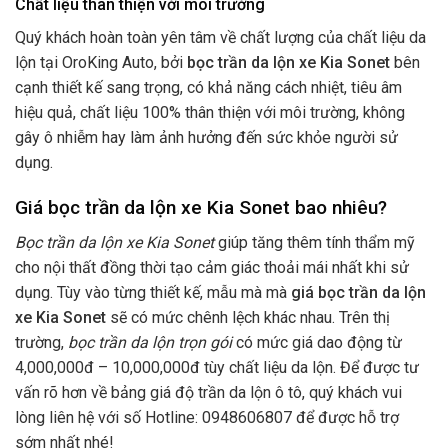
Chất liệu thân thiện với môi trường
Quý khách hoàn toàn yên tâm về chất lượng của chất liệu da
lộn tại OroKing Auto, bởi
bọc trần da lộn xe Kia Sonet
bên
cạnh thiết kế sang trọng, có khả năng cách nhiệt, tiêu âm
hiệu quả, chất liệu 100% thân thiện với môi trường, không
gây ô nhiễm hay làm ảnh hưởng đến sức khỏe người sử
dụng.
Giá bọc trần da lộn xe Kia Sonet bao nhiêu?
Bọc trần da lộn xe Kia Sonet
giúp tăng thêm tính thẩm mỹ
cho nội thất đồng thời tạo cảm giác thoải mái nhất khi sử
dụng. Tùy vào từng thiết kế, mẫu mà mà
giá bọc trần da lộn
xe Kia Sonet
sẽ có mức chênh lệch khác nhau. Trên thị
trường,
bọc trần da lộn trọn gói
có mức giá dao động từ
4,000,000đ – 10,000,000đ tùy chất liệu da lộn. Để được tư
vấn rõ hơn về bảng giá độ trần da lộn ô tô, quý khách vui
lòng liên hệ với số Hotline: 0948606807 để được hỗ trợ
sớm nhất nhé!