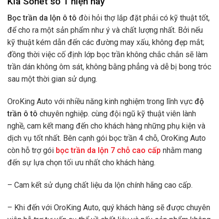
Kia Sonet số 1 hiện nay
Bọc trần da lộn ô tô
đòi hỏi thợ lắp đặt phải có kỹ thuật tốt,
để cho ra một sản phẩm như ý và chất lượng nhất. Bởi nếu
kỹ thuật kém dẫn đến các đường may xấu, không đẹp mắt;
đồng thời việc cố định lớp bọc trần không chắc chắn sẽ làm
trần dán không ôm sát, không bằng phẳng và dễ bị bong tróc
sau một thời gian sử dụng.
OroKing Auto với nhiều năng kinh nghiệm trong lĩnh vực
độ
trần ô tô
chuyên nghiệp. cùng đội ngũ kỹ thuật viên lành
nghề, cam kết mang đến cho khách hàng những phụ kiện và
dịch vụ tốt nhất. Bên cạnh gói bọc trần 4 chỗ, OroKing Auto
còn hỗ trợ gói
bọc trần da lộn 7 chỗ cao cấp
nhằm mang
đến sự lựa chọn tối ưu nhất cho khách hàng.
– Cam kết sử dụng chất liệu da lộn chính hãng cao cấp.
– Khi đến với OroKing Auto, quý khách hàng sẽ được chuyên