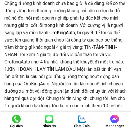
Chặng đường kinh doanh chưa bao giờ là dễ dàng. Để có thể
đứng vững trên thương trường không chỉ cần có lực là đủ
mà nó đòi hỏi mỗi doanh nghiệp phải tự đúc kết cho mình
những giá trị cốt lõi trong kinh doanh. Với cương vị là người
sáng lập và điều hành
OroKingAuto
, bí quyết để tôi có thể
vượt lên quãng thời gian chèo lái công ty qua bao sự thăng
trầm không gì khác ngoài 4 giá trị vàng:
TÍN-TÂM-TINH-
NHÂN
. Tôi xem 4 giá trị đó đối với bản thân tôi và với
OroKingAuto như 4 trụ nhà, không thể khuyết đi một trụ nào.
1.KINH DOANH LẤY TÍN LÀM ĐẦU
Một lần bất tín thì vạn
lần bất tin là câu nói gối đầu giường trong hoạt động bán
hàng của OroKingAuto. Người làm ăn lâu dài sẽ tính chuyện
đường xa, một vài đồng gian lận đánh đổi cả uy tín với khách
hàng thì quá dại dột. Chúng tôi tin rằng khi chúng tôi làm cho
1 người khách hài lòng, tức là tạo cho mình thêm 10 cơ hội
mới. Hiện nay, công ty OroKingAuto chuyên cung cấp phụ
kiện xe hơi chính hãng với mẫu mã đa dạng mà giá cả lại cực
Gọi điện
Nhắn tin
Chat Zalo
Messenger
kỳ phải chăng. Sản phẩm chúng tôi trải dài không chỉ từ