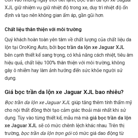
XJL giữ nhiệm vụ giữ nhiệt độ trong xe, duy trì nhiệt độ ổn
định và tạo nên không gian ấm áp, gần gũi hơn.
Chất liệu thân thiện với môi trường
Quý khách hoàn toàn yên tâm về chất lượng của chất liệu da
lộn tại OroKing Auto, bởi
bọc trần da lộn xe Jaguar XJL
bên cạnh thiết kế sang trọng, có khả năng cách nhiệt, tiêu âm
hiệu quả, chất liệu 100% thân thiện với môi trường, không
gây ô nhiễm hay làm ảnh hưởng đến sức khỏe người sử
dụng.
Giá bọc trần da lộn xe Jaguar XJL bao nhiêu?
Bọc trần da lộn xe Jaguar XJL
giúp tăng thêm tính thẩm mỹ
cho nội thất đồng thời tạo cảm giác thoải mái nhất khi sử
dụng. Tùy vào từng thiết kế, mẫu mà mà
giá bọc trần da lộn
xe Jaguar XJL
sẽ có mức chênh lệch khác nhau. Trên thị
trường,
bọc trần da lộn trọn gói
có mức giá dao động từ