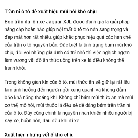
Trần nỉ ô tô dễ xuất hiệu mùi hôi khó chịu
Bọc trần da lộn xe Jaguar XJL
được đánh giá là giải pháp
nâng cấp hoàn hảo giúp nội thất ô tô trở nên sang trọng và
đẹp mắt hơn rất nhiều, giúp khắc phục hiệu quả các hạn chế
của trần ô tô nguyên bản. Đặc biệt là tình trạng bám mùi khó
chịu, đối với những gia đình có trẻ nhỏ thì việc nghịch ngợm
làm vương vãi đồ ăn thức uống trên xe là điều không thể
tránh khỏi.
Trong không gian kín của ô tô, mùi thức ăn sẽ giữ lại rất lâu
làm ảnh hưởng đến người ngồi xung quanh và không đảm
bảo khả năng thoáng khi. Không chỉ bám mùi thức ăn mà mùi
cơ thể, mồ hôi, mùi thuốc lá đều sẽ dễ dàng bám trên trần nỉ
của ô tô. Đây cũng chính là nguyên nhân khiến nhiều người bị
say xe, buồn nôn, đau đầu khi đi xe.
Xuất hiện những vết ố khó chịu