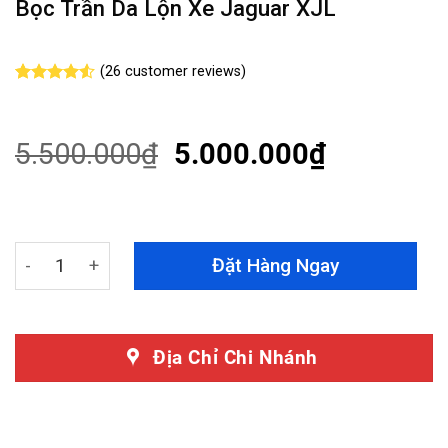
Bọc Trần Da Lộn Xe Jaguar XJL
(
26
customer reviews)
Rated
26
4.50
out
of 5
based on
5.500.000
₫
5.000.000
₫
customer
ratings
Bọc Trần Da Lộn Xe Jaguar XJL quantity
Đặt Hàng Ngay
Địa Chỉ Chi Nhánh