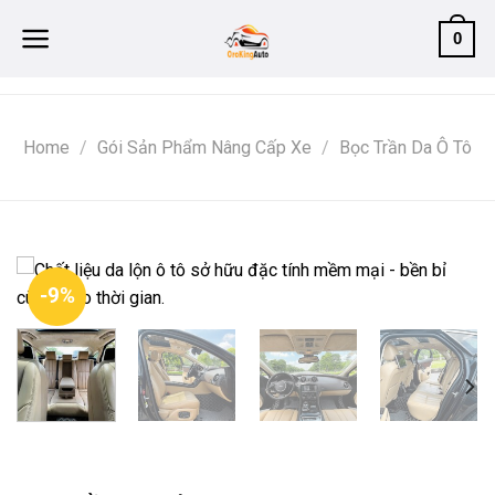
Skip
0
to
content
Home
/
Gói Sản Phẩm Nâng Cấp Xe
/
Bọc Trần Da Ô Tô
-9%