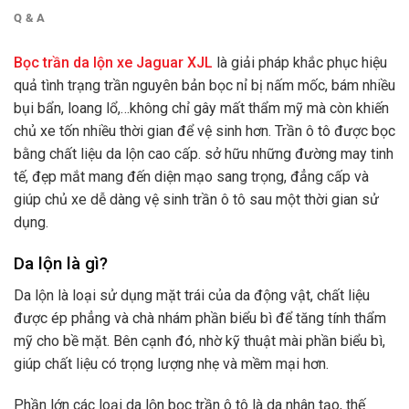
Q & A
Bọc trần da lộn xe Jaguar XJL
là giải pháp khắc phục hiệu
quả tình trạng trần nguyên bản bọc nỉ bị nấm mốc, bám nhiều
bụi bẩn, loang lổ,…không chỉ gây mất thẩm mỹ mà còn khiến
chủ xe tốn nhiều thời gian để vệ sinh hơn. Trần ô tô được bọc
bằng chất liệu da lộn cao cấp. sở hữu những đường may tinh
tế, đẹp mắt mang đến diện mạo sang trọng, đẳng cấp và
giúp chủ xe dễ dàng vệ sinh trần ô tô sau một thời gian sử
dụng.
Da lộn là gì?
Da lộn là loại sử dụng mặt trái của da động vật, chất liệu
được ép phẳng và chà nhám phần biểu bì để tăng tính thẩm
mỹ cho bề mặt. Bên cạnh đó, nhờ kỹ thuật mài phần biểu bì,
giúp chất liệu có trọng lượng nhẹ và mềm mại hơn.
Phần lớn các loại da lộn bọc trần ô tô là da nhân tạo, thế