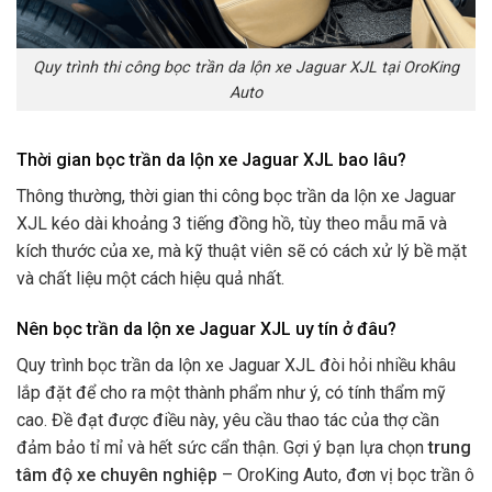
Quy trình thi công bọc trần da lộn xe Jaguar XJL tại OroKing
Auto
Thời gian bọc trần da lộn xe Jaguar XJL bao lâu?
Thông thường, thời gian thi công bọc trần da lộn xe Jaguar
XJL kéo dài khoảng 3 tiếng đồng hồ, tùy theo mẫu mã và
kích thước của xe, mà kỹ thuật viên sẽ có cách xử lý bề mặt
và chất liệu một cách hiệu quả nhất.
Nên bọc trần da lộn xe Jaguar XJL uy tín ở đâu?
Quy trình bọc trần da lộn xe Jaguar XJL đòi hỏi nhiều khâu
lắp đặt để cho ra một thành phẩm như ý, có tính thẩm mỹ
cao. Đề đạt được điều này, yêu cầu thao tác của thợ cần
đảm bảo tỉ mỉ và hết sức cẩn thận. Gợi ý bạn lựa chọn
trung
tâm độ xe chuyên nghiệp
– OroKing Auto, đơn vị bọc trần ô