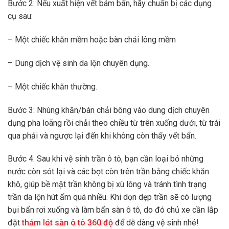
Bước 2: Nếu xuất hiện vết bám bẩn, hãy chuẩn bị các dụng
cụ sau:
– Một chiếc khăn mềm hoặc bàn chải lông mềm
– Dung dịch vệ sinh da lộn chuyên dụng.
– Một chiếc khăn thường.
Bước 3: Nhúng khăn/bàn chải bông vào dung dịch chuyên
dụng pha loãng rồi chải theo chiều từ trên xuống dưới, từ trái
qua phải và ngược lại đến khi không còn thấy vết bẩn.
Bước 4: Sau khi vệ sinh trần ô tô, bạn cần loại bỏ những
nước còn sót lại và các bọt còn trên trần bằng chiếc khăn
khô, giúp bề mặt trần không bị xù lông và tránh tình trạng
trần da lộn hút ẩm quá nhiều. Khi dọn dẹp trần sẽ có lượng
bụi bẩn rơi xuống và làm bẩn sàn ô tô, do đó chủ xe cần lắp
đặt
thảm lót sàn ô tô 360 độ
để dễ dàng vệ sinh nhé!