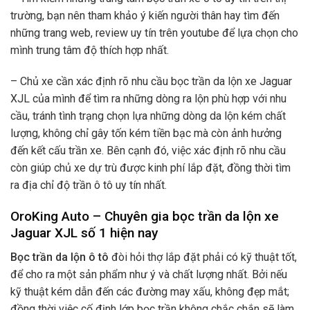
trường, bạn nên tham khảo ý kiến người thân hay tìm đến
những trang web, review uy tín trên youtube để lựa chọn cho
mình trung tâm độ thích hợp nhất.
– Chủ xe cần xác định rõ nhu cầu bọc trần da lộn xe Jaguar
XJL của mình để tìm ra những dòng ra lộn phù hợp với nhu
cầu, tránh tình trạng chọn lựa những dòng da lộn kém chất
lượng, không chỉ gây tốn kém tiền bạc mà còn ảnh hưởng
đến kết cấu trần xe. Bên cạnh đó, việc xác định rõ nhu cầu
còn giúp chủ xe dự trù được kinh phí lắp đặt, đồng thời tìm
ra địa chỉ độ trần ô tô uy tín nhất.
OroKing Auto – Chuyên gia bọc trần da lộn xe
Jaguar XJL số 1 hiện nay
Bọc trần da lộn ô tô
đòi hỏi thợ lắp đặt phải có kỹ thuật tốt,
để cho ra một sản phẩm như ý và chất lượng nhất. Bởi nếu
kỹ thuật kém dẫn đến các đường may xấu, không đẹp mắt;
đồng thời việc cố định lớp bọc trần không chắc chắn sẽ làm