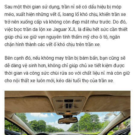
Sau một thời gian sử dụng, trần nỉ sẽ có dấu hiệu bị móp
méo, xuất hiện những vết ố, loang lổ khó chịu, khiến trần xe
trở nên xuống cấp và không còn đẹp mắt như trước. Do đó,
việc bọc trần da lộn xe Jaguar XJL là điều hết sức cần thiết
giúp chủ xe giữ vẹn nguyên tính thẩm mỹ cho ô tô, ngăn
chặn hình thành các vết ố khó chịu trên trần xe.
Bên cạnh đó, nếu không may trần bị bám bẩn, bạn cũng sẽ
dễ dàng vệ sinh hơn, không chỉ giúp chủ xe tiết kiệm được
thời gian và công sức chùi rửa so với chất liệu nỉ. mà còn giữ
cho nội thất xe luôn mới, kéo dài tuổi thọ của trần xe.