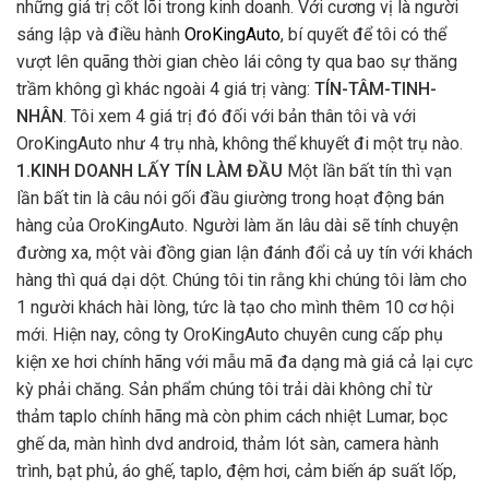
những giá trị cốt lõi trong kinh doanh. Với cương vị là người
sáng lập và điều hành
OroKingAuto
, bí quyết để tôi có thể
vượt lên quãng thời gian chèo lái công ty qua bao sự thăng
trầm không gì khác ngoài 4 giá trị vàng:
TÍN-TÂM-TINH-
NHÂN
. Tôi xem 4 giá trị đó đối với bản thân tôi và với
OroKingAuto như 4 trụ nhà, không thể khuyết đi một trụ nào.
1.KINH DOANH LẤY TÍN LÀM ĐẦU
Một lần bất tín thì vạn
lần bất tin là câu nói gối đầu giường trong hoạt động bán
hàng của OroKingAuto. Người làm ăn lâu dài sẽ tính chuyện
đường xa, một vài đồng gian lận đánh đổi cả uy tín với khách
hàng thì quá dại dột. Chúng tôi tin rằng khi chúng tôi làm cho
1 người khách hài lòng, tức là tạo cho mình thêm 10 cơ hội
mới. Hiện nay, công ty OroKingAuto chuyên cung cấp phụ
kiện xe hơi chính hãng với mẫu mã đa dạng mà giá cả lại cực
kỳ phải chăng. Sản phẩm chúng tôi trải dài không chỉ từ
thảm taplo chính hãng mà còn phim cách nhiệt Lumar, bọc
ghế da, màn hình dvd android, thảm lót sàn, camera hành
trình, bạt phủ, áo ghế, taplo, đệm hơi, cảm biến áp suất lốp,