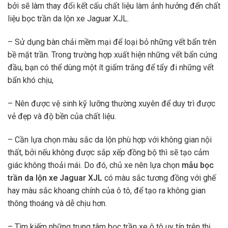
bởi sẽ làm thay đổi kết cấu chất liệu làm ảnh hưởng đến chất
liệu bọc trần da lộn xe Jaguar XJL.
– Sử dụng bàn chải mềm mại để loại bỏ những vết bẩn trên
bề mặt trần. Trong trường hợp xuất hiện những vết bẩn cứng
đầu, bạn có thể dùng một ít giấm trắng để tẩy đi những vết
bẩn khó chịu,
– Nên được vệ sinh kỹ lưỡng thường xuyên để duy trì được
vẻ đẹp và độ bền của chất liệu.
– Cần lựa chọn màu sắc da lộn phù hợp với không gian nội
thất, bởi nếu không được sắp xếp đồng bộ thì sẽ tạo cảm
giác không thoải mái. Do đó, chủ xe nên lựa chọn
mẫu bọc
trần da lộn xe Jaguar XJL
có màu sắc tương đồng với ghế
hay màu sắc khoang chính của ô tô, để tạo ra không gian
thông thoáng và dễ chịu hơn.
– Tìm kiếm những trung tâm bọc trần xe ô tô uy tín trên thị