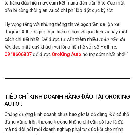
tô hàng đầu hiện nay, cam kết mang đến trần ô tô đẹp mắt,
bền bỉ cùng thời gian và có chi phí lắp đặt cực kỳ tốt.
Hy vọng rằng với những thông tin về
bọc trần da lộn xe
Jaguar XJL
sẽ giúp bạn hiểu rõ hơn về gói dịch vụ này một
cách chi tiết nhất. Để được tư vấn thêm nhiều
mẫu trần da
lộn
đẹp mắt, quý khách vui lòng liên hệ với số
Hotline:
0948606807
để được
OroKing Auto
hỗ trợ sớm nhất nhé! ‘
TIÊU CHÍ KINH DOANH HÀNG ĐẦU TẠI OROKING
AUTO :
Chặng đường kinh doanh chưa bao giờ là dễ dàng. Để có thể
đứng vững trên thương trường không chỉ cần có lực là đủ
mà nó đòi hỏi mỗi doanh nghiệp phải tự đúc kết cho mình