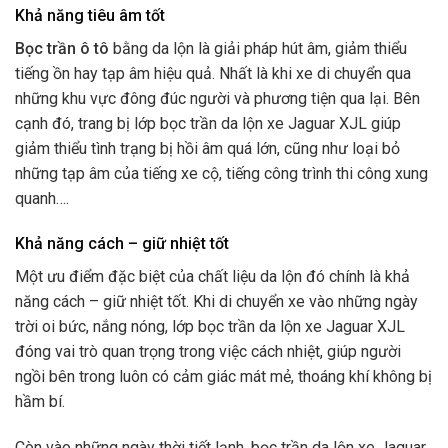
Khả năng tiêu âm tốt
Bọc trần ô tô
bằng da lộn là giải pháp hút âm, giảm thiểu
tiếng ồn hay tạp âm hiệu quả. Nhất là khi xe di chuyển qua
những khu vực đông đúc người và phương tiện qua lại. Bên
cạnh đó, trang bị lớp bọc trần da lộn xe Jaguar XJL giúp
giảm thiểu tình trạng bị hồi âm quá lớn, cũng như loại bỏ
những tạp âm của tiếng xe cộ, tiếng công trình thi công xung
quanh….
Khả năng cách – giữ nhiệt tốt
Một ưu điểm đặc biệt của chất liệu da lộn đó chính là khả
năng cách – giữ nhiệt tốt. Khi di chuyển xe vào những ngày
trời oi bức, nắng nóng, lớp bọc trần da lộn xe Jaguar XJL
đóng vai trò quan trọng trong việc cách nhiệt, giúp người
ngồi bên trong luôn có cảm giác mát mẻ, thoáng khí không bị
hầm bí.
Còn vào những ngày thời tiết lạnh, bọc trần da lộn xe Jaguar