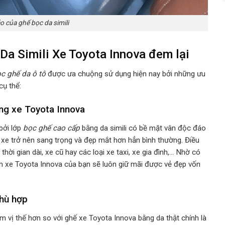
o của ghế bọc da simili
 Da Simili Xe Toyota Innova đem lại
c ghế da ô tô
được ưa chuộng sử dụng hiện nay bởi những ưu
 cụ thể:
ng xe Toyota Innova
bởi lớp
bọc ghế cao cấp
bằng da simili có bề mặt vân độc đáo
ng xe trở nên sang trọng và đẹp mắt hơn hẳn bình thường. Điều
hời gian dài, xe cũ hay các loại xe taxi, xe gia đình,… Nhờ có
n xe Toyota Innova của bạn sẽ luôn giữ mãi được vẻ đẹp vốn
phù hợp
m vị thế hơn so với ghế xe Toyota Innova bằng da thật chính là