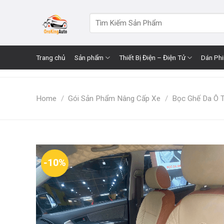
Skip
to
Search
for:
content
Trang chủ
Sản phẩm
Thiết Bị Điện – Điện Tử
Dán Ph
Home
/
Gói Sản Phẩm Nâng Cấp Xe
/
Bọc Ghế Da Ô 
-10%