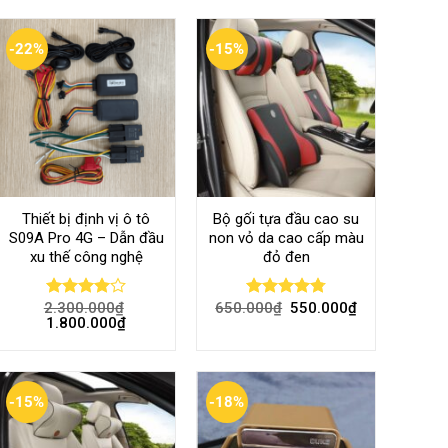
-22%
-15%
Thiết bị định vị ô tô
Bộ gối tựa đầu cao su
S09A Pro 4G – Dẫn đầu
non vỏ da cao cấp màu
xu thế công nghệ
đỏ đen
2.300.000
₫
650.000
₫
550.000
₫
Rated
Rated
4.80
1.800.000
₫
4.00
out
out of 5
of 5
-15%
-18%