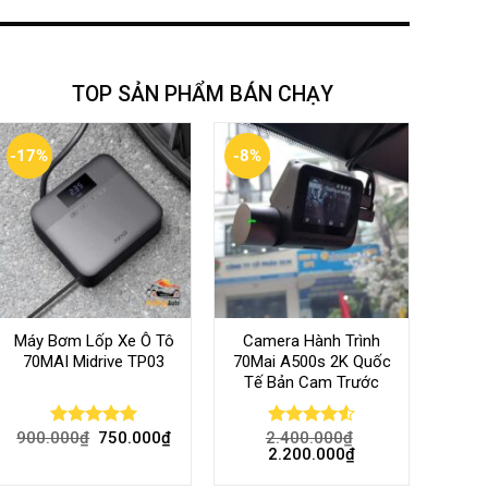
TOP SẢN PHẨM BÁN CHẠY
-17%
-8%
Máy Bơm Lốp Xe Ô Tô
Camera Hành Trình
70MAI Midrive TP03
70Mai A500s 2K Quốc
Tế Bản Cam Trước
900.000
₫
750.000
₫
2.400.000
₫
Rated
5.00
Rated
4.56
2.200.000
₫
out of 5
out of 5