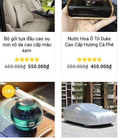
Bộ gối tựa đầu cao su
Nước Hoa Ô Tô Duke
non vỏ da cao cấp màu
Cao Cấp Hương Cà Phê
kem
650.000
₫
550.000
₫
550.000
₫
450.000
₫
Rated
4.70
Rated
4.70
out of 5
out of 5
-18%