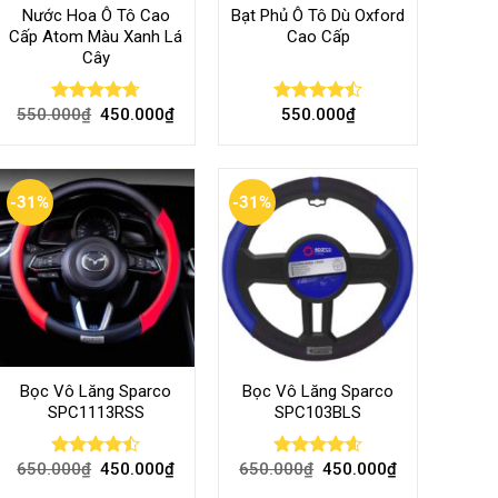
Nước Hoa Ô Tô Cao
Bạt Phủ Ô Tô Dù Oxford
Cấp Atom Màu Xanh Lá
Cao Cấp
Cây
550.000
₫
450.000
₫
550.000
₫
Rated
4.70
Rated
out of 5
4.50
out
of 5
-31%
-31%
Bọc Vô Lăng Sparco
Bọc Vô Lăng Sparco
SPC1113RSS
SPC103BLS
650.000
₫
450.000
₫
650.000
₫
450.000
₫
Rated
Rated
4.57
4.47
out
out of 5