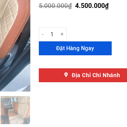
customer
5.000.000
₫
4.500.000
₫
ratings
Bọc Ghế Da Simili Xe Toyota Innova qu
Đặt Hàng Ngay
Địa Chỉ Chi Nhánh