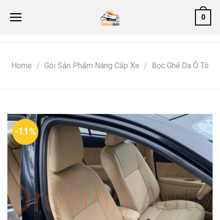
Skip
0
to
content
Home
/
Gói Sản Phẩm Nâng Cấp Xe
/
Bọc Ghế Da Ô Tô
-11%