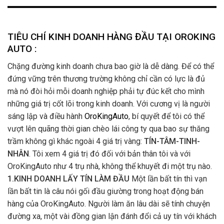
TIÊU CHÍ KINH DOANH HÀNG ĐẦU TẠI OROKING
AUTO :
Chặng đường kinh doanh chưa bao giờ là dễ dàng. Để có thể
đứng vững trên thương trường không chỉ cần có lực là đủ
mà nó đòi hỏi mỗi doanh nghiệp phải tự đúc kết cho mình
những giá trị cốt lõi trong kinh doanh. Với cương vị là người
sáng lập và điều hành
OroKingAuto
, bí quyết để tôi có thể
vượt lên quãng thời gian chèo lái công ty qua bao sự thăng
trầm không gì khác ngoài 4 giá trị vàng:
TÍN-TÂM-TINH-
NHÂN
. Tôi xem 4 giá trị đó đối với bản thân tôi và với
OroKingAuto như 4 trụ nhà, không thể khuyết đi một trụ nào.
1.KINH DOANH LẤY TÍN LÀM ĐẦU
Một lần bất tín thì vạn
lần bất tin là câu nói gối đầu giường trong hoạt động bán
hàng của OroKingAuto. Người làm ăn lâu dài sẽ tính chuyện
đường xa, một vài đồng gian lận đánh đổi cả uy tín với khách