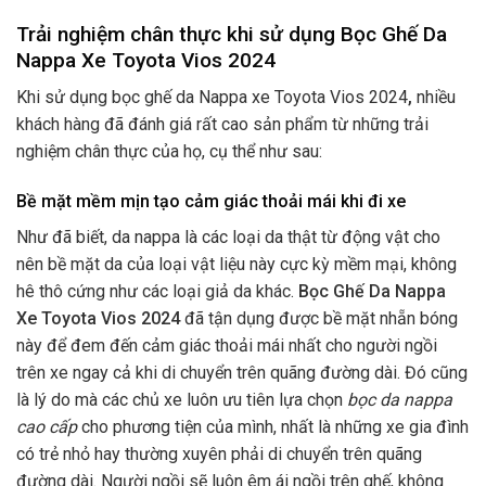
Trải nghiệm chân thực khi sử dụng Bọc Ghế Da
Nappa Xe Toyota Vios 2024
Khi sử dụng bọc ghế da Nappa xe Toyota Vios 2024
,
nhiều
khách hàng đã đánh giá rất cao sản phẩm từ những trải
nghiệm chân thực của họ, cụ thể như sau:
Bề mặt mềm mịn tạo cảm giác thoải mái khi đi xe
Như đã biết, da nappa là các loại da thật từ động vật cho
nên bề mặt da của loại vật liệu này cực kỳ mềm mại, không
hê thô cứng như các loại giả da khác.
Bọc Ghế Da Nappa
Xe Toyota Vios 2024
đã tận dụng được bề mặt nhẵn bóng
này để đem đến cảm giác thoải mái nhất cho người ngồi
trên xe ngay cả khi di chuyển trên quãng đường dài. Đó cũng
là lý do mà các chủ xe luôn ưu tiên lựa chọn
bọc da nappa
cao cấp
cho phương tiện của mình, nhất là những xe gia đình
có trẻ nhỏ hay thường xuyên phải di chuyển trên quãng
đường dài. Người ngồi sẽ luôn êm ái ngồi trên ghế, không